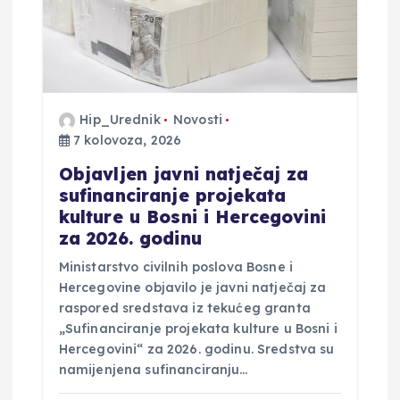
o
b
j
Hip_Urednik
Novosti
a
7 kolovoza, 2026
v
Objavljen javni natječaj za
sufinanciranje projekata
a
kulture u Bosni i Hercegovini
za 2026. godinu
Ministarstvo civilnih poslova Bosne i
Hercegovine objavilo je javni natječaj za
raspored sredstava iz tekućeg granta
„Sufinanciranje projekata kulture u Bosni i
Hercegovini“ za 2026. godinu. Sredstva su
namijenjena sufinanciranju…