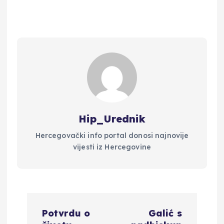
Hip_Urednik
Hercegovački info portal donosi najnovije
vijesti iz Hercegovine
N
Potvrdu o
Galić s