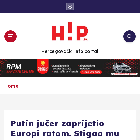
S
k
i
p
t
o
c
Hercegovački info portal
o
n
t
e
n
Home
t
Putin jučer zaprijetio
Europi ratom. Stigao mu