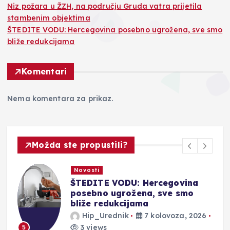
Niz požara u ŽZH, na području Gruda vatra prijetila
stambenim objektima
ŠTEDITE VODU: Hercegovina posebno ugrožena, sve smo
bliže redukcijama
Komentari
Nema komentara za prikaz.
Možda ste propustili?
Novosti
ŠTEDITE VODU: Hercegovina
posebno ugrožena, sve smo
bliže redukcijama
Hip_Urednik
7 kolovoza, 2026
3 views
5