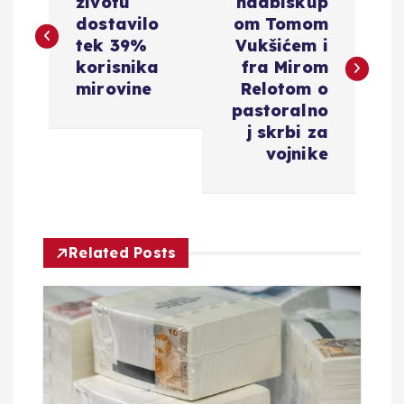
a
životu
nadbiskup
dostavilo
om Tomom
v
tek 39%
Vukšićem i
korisnika
fra Mirom
i
mirovine
Relotom o
pastoralno
g
j skrbi za
vojnike
a
c
Related Posts
i
j
a