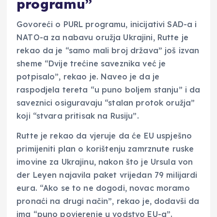
programu”
Govoreći o PURL programu, inicijativi SAD-a i
NATO-a za nabavu oružja Ukrajini, Rutte je
rekao da je “samo mali broj država” još izvan
sheme “Dvije trećine saveznika već je
potpisalo”, rekao je. Naveo je da je
raspodjela tereta “u puno boljem stanju” i da
saveznici osiguravaju “stalan protok oružja”
koji “stvara pritisak na Rusiju”.
Rutte je rekao da vjeruje da će EU uspješno
primijeniti plan o korištenju zamrznute ruske
imovine za Ukrajinu, nakon što je Ursula von
der Leyen najavila paket vrijedan 79 milijardi
eura. “Ako se to ne dogodi, novac moramo
pronaći na drugi način”, rekao je, dodavši da
ima “puno povjerenje u vodstvo EU-a”.