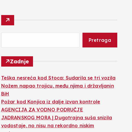
Pretraga
Zadnje
Teška nesreća kod Stoca: Sudarila se tri vozila
Nožem napao trojicu, među njima i državljanin
BiH
Požar kod Konjica iz dalje izvan kontrole
AGENCIJA ZA VODNO PODRUČJE
JADRANSKOG MORA | Dugotrajna suša snizila
vodostaje, no nisu na rekordno niskim