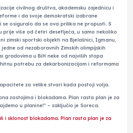
zacije civilnog društva, akademsku zajednicu i
reforme i da svoje demokratski izabrane
e osiguralo da se ova prilika ne propusti. S
prije više od četiri desetljeća, u samo nekoliko
ni zimski sportski objekti na Bjelašnici, Igmanu,
e jedne od nezaboravnih Zimskih olimpijskih
si gradovima u BiH neke od najviših stopa
 hitnu potrebu za dekarbonizacijom i reformama
acitete za velike stvari kada postoji volja.
klona zastojima i blokadama. Plan rasta plan je za
ajdemo u planine!” – zaključio je Soreca.