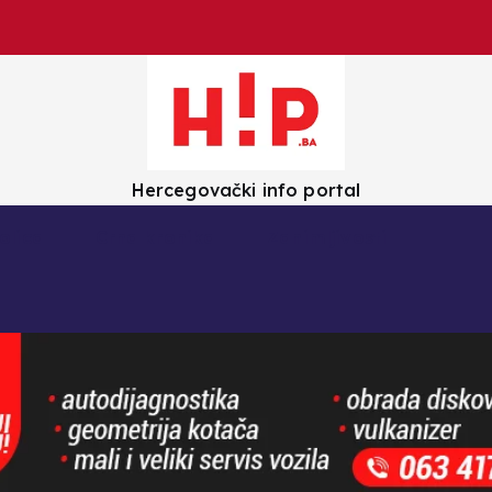
Hercegovački info portal
olica
Crna kronika
Zanimljivosti