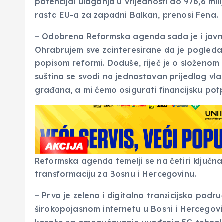
potencijal ulaganja u vrijednosti do 976,6 mi
rasta EU-a za zapadni Balkan, prenosi Fena.
– Odobrena Reformska agenda sada je i javno
Ohrabrujem sve zainteresirane da je pogledaj
popisom reformi. Doduše, riječ je o složenom
suština se svodi na jednostavan prijedlog vl
građana, a mi ćemo osigurati financijsku potp
Reformska agenda temelji se na četiri ključ
transformaciju za Bosnu i Hercegovinu.
– Prvo je zeleno i digitalno tranzicijsko podr
širokopojasnom internetu u Bosni i Hercegovin
korake za omogućavanje uvođenja 5G tehnolog