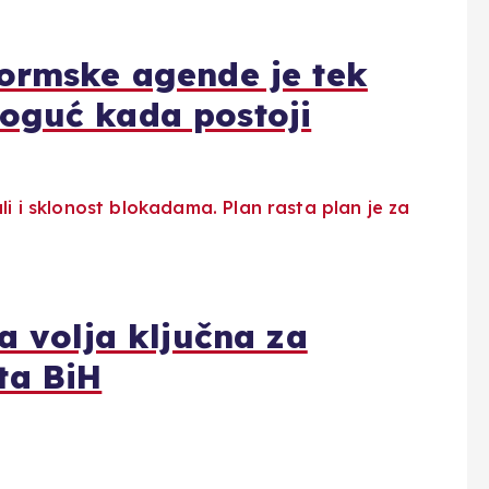
formske agende je tek
oguć kada postoji
a volja ključna za
ta BiH