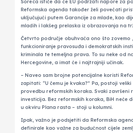
Soreca ističe da će EU podržati napore za po
Reformska agenda također želi povećati prist
uključujući putem Garancije za mlade, kao di
mladih i lakšeg prelaska iz obrazovanja na tr
Četvrto područje obuhvaća ono što zovemo „
funkcioniranje pravosuđa i demokratskih insti
kriminala te temeljna prava. To su neke od n
Hercegovine, a imat će i najtrajniji učinak.
– Naveo sam brojne potencijalne koristi Refor
zapitati: “U čemu je kvaka?” Pa, postoji veliki 
provedbu reformskih koraka. Svaki završeni r
investicija. Bez reformskih koraka, BiH neće 
u okviru Plana rasta – stoji u kolumni.
Ipak, važno je podsjetiti da Reformska agen
definirale kao važne za budućnost cijele zeml