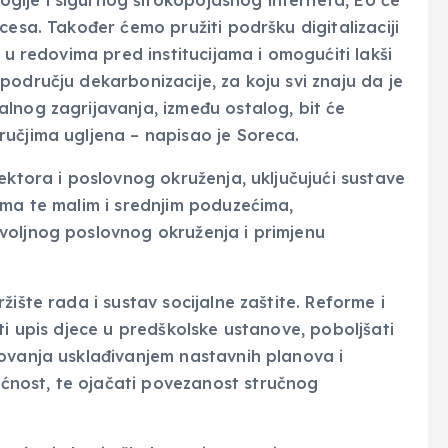
cesa. Također ćemo pružiti podršku digitalizaciji
 u redovima pred institucijama i omogućiti lakši
odručju dekarbonizacije, za koju svi znaju da je
lnog zagrijavanja, između ostalog, bit će
učjima ugljena – napisao je Soreca.
ektora i poslovnog okruženja, uključujući sustave
ima te malim i srednjim poduzećima,
voljnog poslovnog okruženja i primjenu
ište rada i sustav socijalne zaštite. Reforme i
ti upis djece u predškolske ustanove, poboljšati
ovanja usklađivanjem nastavnih planova i
nost, te ojačati povezanost stručnog