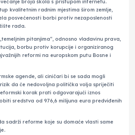
većanje broja škola s pristupom internetu.
up kvalitetnim radnim mjestima širom zemlje,
jela posvećenosti borbi protiv nezaposlenosti
žište rada.
temeljnim pitanjima“, odnosno vladavinu prava,
tucija, borbu protiv korupcije i organiziranog
ajvažnijih reformi na europskom putu Bosne i
mske agende, ali ciničari bi se sada mogli
rizik da će nedovoljna politička volja spriječiti
eformski korak prati odgovarajući iznos
dobiti sredstva od 976,6 milijuna eura predviđenih
da sadrži reforme koje su domaće vlasti same
je.