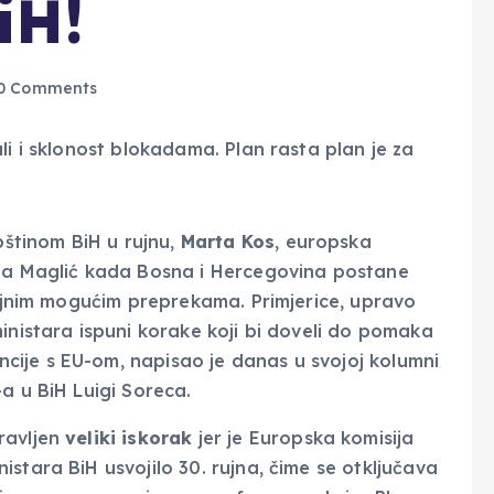
iH!
0 Comments
štinom BiH u rujnu,
Marta Kos
, europska
 na Maglić kada Bosna i Hercegovina postane
rojnim mogućim preprekama. Primjerice, upravo
inistara ispuni korake koji bi doveli do pomaka
ije s EU-om, napisao je danas u svojoj kolumni
a u BiH Luigi Soreca.
ravljen
veliki iskorak
jer je Europska komisija
nistara BiH usvojilo 30. rujna, čime se otključava