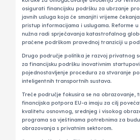
osigurati financijsku podršku za ubrzanje pro
javnih usluga koja će smanjiti vrijeme čekanja
pristup informacijama i uslugama. Reforme u p
nužna radi sprječavanja katastrofalnog globa
praćene podrškom pravednoj tranziciji u podr
Drugo područje politika je razvoj privatnog s
za financijsku podršku inovativnim startupov
pojednostavljenje procedura za stvaranje po
inteligentnih transportnih sustava.
Treće područje fokusira se na obrazovanje, trž
financijska potpora EU-a imaju za cilj poveća
kvalitetu osnovnog, srednjeg i visokog obraz
programa sa vještinama potrebnima za buduć
obrazovanja s privatnim sektorom.