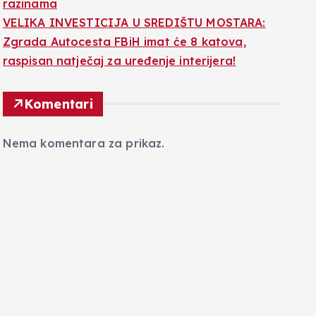
razinama
VELIKA INVESTICIJA U SREDIŠTU MOSTARA:
Zgrada Autocesta FBiH imat će 8 katova,
raspisan natječaj za uređenje interijera!
Komentari
Nema komentara za prikaz.