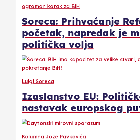
ogroman korak za BiH
Soreca: Prihvaćanje Re
početak, napredak je m
politička volja
Luigi Soreca
Izaslanstvo EU: Političk
nastavak europskog pu
Kolumna Joze Pavkovića