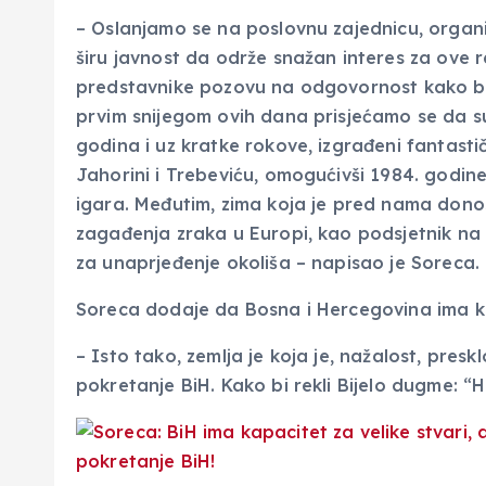
– Oslanjamo se na poslovnu zajednicu, organi
širu javnost da održe snažan interes za ove 
predstavnike pozovu na odgovornost kako bi s
prvim snijegom ovih dana prisjećamo se da su 
godina i uz kratke rokove, izgrađeni fantastič
Jahorini i Trebeviću, omogućivši 1984. godin
igara. Međutim, zima koja je pred nama dono
zagađenja zraka u Europi, kao podsjetnik na
za unaprjeđenje okoliša – napisao je Soreca.
Soreca dodaje da Bosna i Hercegovina ima kap
– Isto tako, zemlja je koja je, nažalost, pres
pokretanje BiH. Kako bi rekli Bijelo dugme: “H