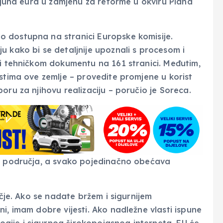
lijuna eura u zamjenu za reforme u okviru Plana
 dostupna na stranici Europske komisije.
u kako bi se detaljnije upoznali s procesom i
 i tehničkom dokumentu na 161 stranici. Međutim,
astima ove zemlje – provedite promjene u korist
oru za njihovu realizaciju – poručio je Soreca.
na područja, a svako pojedinačno obećava
učje. Ako se nadate bržem i sigurnijem
i, imam dobre vijesti. Ako nadležne vlasti ispune
ije i sigurnog širokopojasnog interneta, EU će