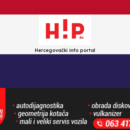
Hercegovački info portal
olica
Crna kronika
Zanimljivosti