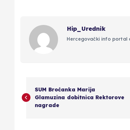
Hip_Urednik
Hercegovački info portal d
N
SUM Broćanka Marija
a
Glamuzina dobitnica Rektorove
nagrade
v