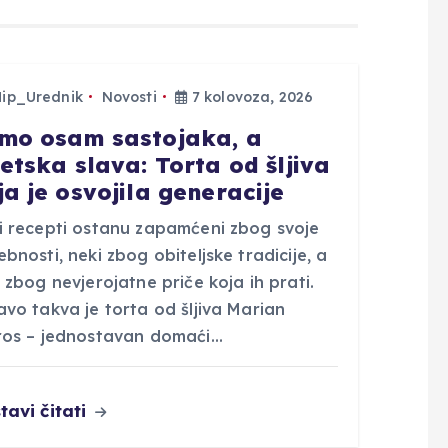
Hip_Urednik
Novosti
7 kolovoza, 2026
mo osam sastojaka, a
jetska slava: Torta od šljiva
ja je osvojila generacije
i recepti ostanu zapamćeni zbog svoje
bnosti, neki zbog obiteljske tradicije, a
 zbog nevjerojatne priče koja ih prati.
vo takva je torta od šljiva Marian
ros – jednostavan domaći…
tavi čitati