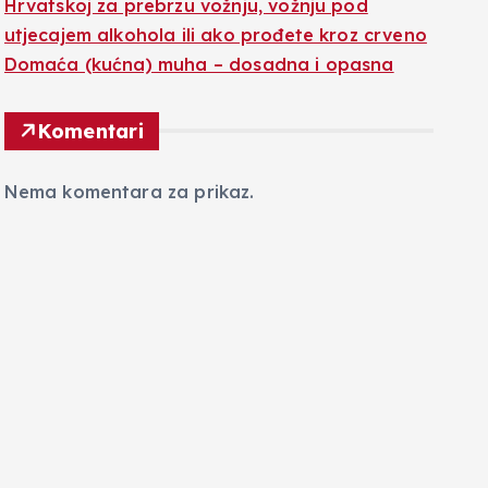
Hrvatskoj za prebrzu vožnju, vožnju pod
utjecajem alkohola ili ako prođete kroz crveno
Domaća (kućna) muha – dosadna i opasna
Komentari
Nema komentara za prikaz.