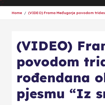
Home
(VIDEO) Frama Međugorje povodom tridese
(VIDEO) Fra
povodom tri
rođendana o
pjesmu “Iz s