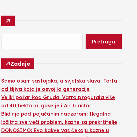
Pretraga
Zadnje
Samo osam sastojaka, a svjetska slava: Torta
od šljiva koja je osvojila generacije
Veliki požar kod Gruda: Vatra progutala više
od 40 hektara, gase je i Air Tractori
Blidinje pod pojačanim nadzorom: Ilegalna
ložišta sve veći problem, kazne za prekršitelje
DONOSIMO: Evo kakve vas čekaju kazne u