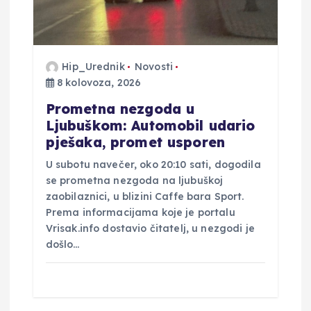
a
v
Hip_Urednik
Novosti
8 kolovoza, 2026
a
Prometna nezgoda u
Ljubuškom: Automobil udario
pješaka, promet usporen
U subotu navečer, oko 20:10 sati, dogodila
se prometna nezgoda na ljubuškoj
zaobilaznici, u blizini Caffe bara Sport.
Prema informacijama koje je portalu
Vrisak.info dostavio čitatelj, u nezgodi je
došlo…