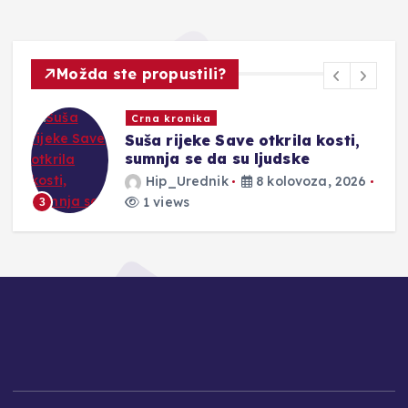
Možda ste propustili?
Novosti
APSOLUTNI REKORDERI:
Muškarac ‘napuhao’ 6,2 promila
Hip_Urednik
8 kolovoza, 2026
2 views
4