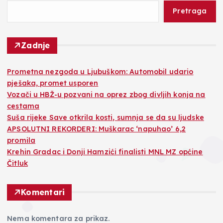
Pretraga
Zadnje
Prometna nezgoda u Ljubuškom: Automobil udario
pješaka, promet usporen
Vozači u HBŽ-u pozvani na oprez zbog divljih konja na
cestama
Suša rijeke Save otkrila kosti, sumnja se da su ljudske
APSOLUTNI REKORDERI: Muškarac ‘napuhao’ 6,2
promila
Krehin Gradac i Donji Hamzići finalisti MNL MZ općine
Čitluk
Komentari
Nema komentara za prikaz.