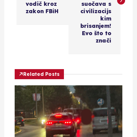
vodič kroz
suočava s
g
zakon FBiH
civilizacijs
kim
a
brisanjem!
Evo što to
c
znači
i
j
Related Posts
a
o
b
j