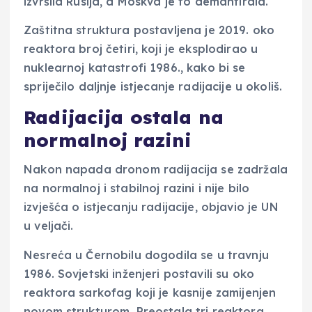
izvršila Rusija, a Moskva je to demantirala.
Zaštitna struktura postavljena je 2019. oko
reaktora broj četiri, koji je eksplodirao u
nuklearnoj katastrofi 1986., kako bi se
spriječilo daljnje istjecanje radijacije u okoliš.
Radijacija ostala na
normalnoj razini
Nakon napada dronom radijacija se zadržala
na normalnoj i stabilnoj razini i nije bilo
izvješća o istjecanju radijacije, objavio je UN
u veljači.
Nesreća u Černobilu dogodila se u travnju
1986. Sovjetski inženjeri postavili su oko
reaktora sarkofag koji je kasnije zamijenjen
novom strukturom. Preostala tri reaktora