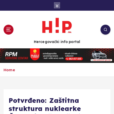
S
k
i
p
t
o
c
Hercegovački info portal
o
n
t
e
n
Home
t
Potvrđeno: Zaštitna
struktura nuklearke