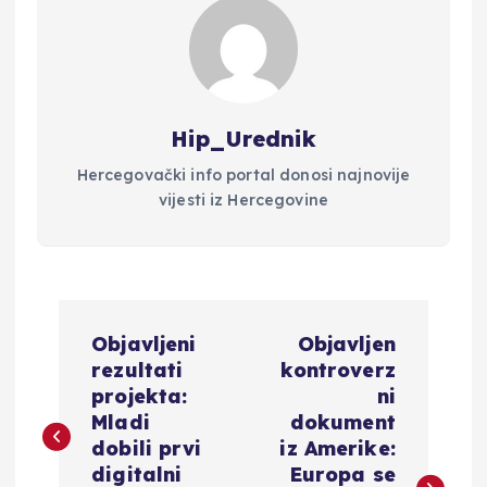
Hip_Urednik
Hercegovački info portal donosi najnovije
vijesti iz Hercegovine
N
Objavljeni
Objavljen
a
rezultati
kontroverz
projekta:
ni
v
Mladi
dokument
dobili prvi
iz Amerike:
i
digitalni
Europa se