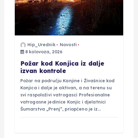
b
j
a
Hip_Urednik
Novosti
v
8 kolovoza, 2026
Požar kod Konjica iz dalje
a
izvan kontrole
Požar na području Kanjine i Živašnice kod
Konjica i dalje je aktivan, a na terenu su
svi raspoloživi vatrogasci Profesionalne
vatrogasne jedinice Konjic i djelatnici
Šumarstva „Prenj“, priopćeno je iz…