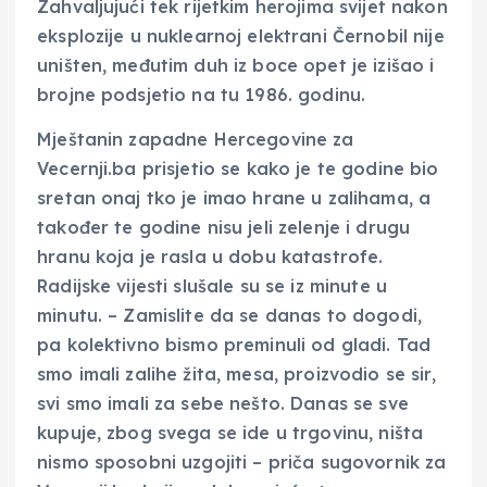
Zahvaljujući tek rijetkim herojima svijet nakon
eksplozije u nuklearnoj elektrani Černobil nije
uništen, međutim duh iz boce opet je izišao i
brojne podsjetio na tu 1986. godinu.
Mještanin zapadne Hercegovine za
Vecernji.ba prisjetio se kako je te godine bio
sretan onaj tko je imao hrane u zalihama, a
također te godine nisu jeli zelenje i drugu
hranu koja je rasla u dobu katastrofe.
Radijske vijesti slušale su se iz minute u
minutu. – Zamislite da se danas to dogodi,
pa kolektivno bismo preminuli od gladi. Tad
smo imali zalihe žita, mesa, proizvodio se sir,
svi smo imali za sebe nešto. Danas se sve
kupuje, zbog svega se ide u trgovinu, ništa
nismo sposobni uzgojiti – priča sugovornik za