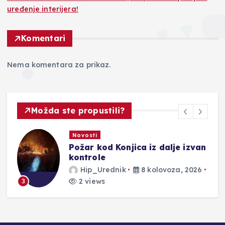
uređenje interijera!
Komentari
Nema komentara za prikaz.
Možda ste propustili?
Novosti
a iz dalje izvan
AGENCIJA ZA VODN
PODRUČJE JADRANS
| Dugotrajna suša sni
8 kolovoza, 2026
vodostaje, no nisu n
niskim razinama
Hip_Urednik
8 kol
2 views
4