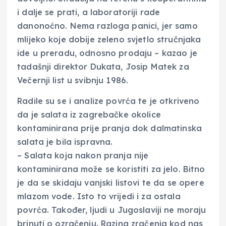
i dalje se prati, a laboratoriji rade
danonoćno. Nema razloga panici, jer samo
mlijeko koje dobije zeleno svjetlo stručnjaka
ide u preradu, odnosno prodaju – kazao je
tadašnji direktor Dukata, Josip Matek za
Večernji list u svibnju 1986.
Radile su se i analize povrća te je otkriveno
da je salata iz zagrebačke okolice
kontaminirana prije pranja dok dalmatinska
salata je bila ispravna.
– Salata koja nakon pranja nije
kontaminirana može se koristiti za jelo. Bitno
je da se skidaju vanjski listovi te da se opere
mlazom vode. Isto to vrijedi i za ostala
povrća. Također, ljudi u Jugoslaviji ne moraju
brinuti o ozračenju. Razina zračenja kod nas