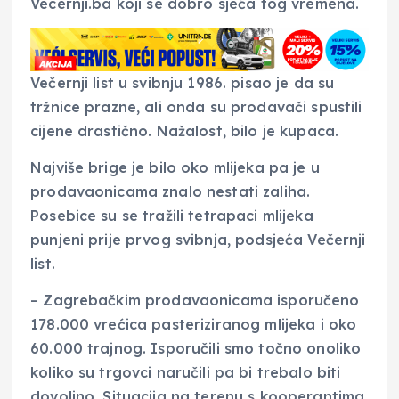
Vecernji.ba koji se dobro sjeća tog vremena.
Večernji list u svibnju 1986. pisao je da su
tržnice prazne, ali onda su prodavači spustili
cijene drastično. Nažalost, bilo je kupaca.
Najviše brige je bilo oko mlijeka pa je u
prodavaonicama znalo nestati zaliha.
Posebice su se tražili tetrapaci mlijeka
punjeni prije prvog svibnja, podsjeća Večernji
list.
– Zagrebačkim prodavaonicama isporučeno
178.000 vrećica pasteriziranog mlijeka i oko
60.000 trajnog. Isporučili smo točno onoliko
koliko su trgovci naručili pa bi trebalo biti
dovoljno. Situacija na terenu s kooperantima