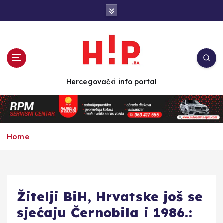
S
k
i
p
t
o
c
Hercegovački info portal
o
n
t
e
n
Home
t
Žitelji BiH, Hrvatske još se
sjećaju Černobila i 1986.: