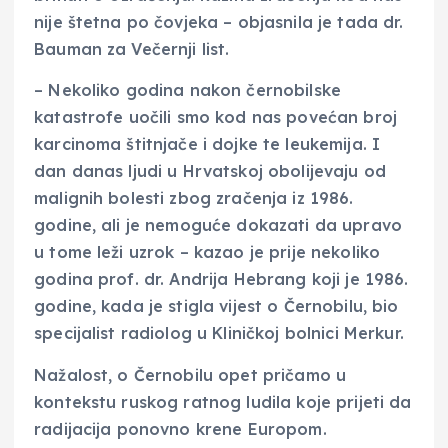
nije štetna po čovjeka – objasnila je tada dr.
Bauman za Večernji list.
– Nekoliko godina nakon černobilske
katastrofe uočili smo kod nas povećan broj
karcinoma štitnjače i dojke te leukemija. I
dan danas ljudi u Hrvatskoj obolijevaju od
malignih bolesti zbog zračenja iz 1986.
godine, ali je nemoguće dokazati da upravo
u tome leži uzrok – kazao je prije nekoliko
godina prof. dr. Andrija Hebrang koji je 1986.
godine, kada je stigla vijest o Černobilu, bio
specijalist radiolog u Kliničkoj bolnici Merkur.
Nažalost, o Černobilu opet pričamo u
kontekstu ruskog ratnog ludila koje prijeti da
radijacija ponovno krene Europom.