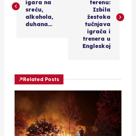
igara na
terenu:
v
sreću,
Izbila
alkohola,
žestoka
i
duhana…
tučnjava
igrača i
g
trenera u
Engleskoj
a
c
Related Posts
i
j
a
o