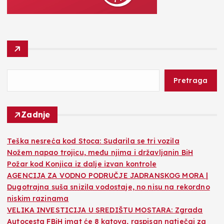
Pretraga
Zadnje
Teška nesreća kod Stoca: Sudarila se tri vozila
Nožem napao trojicu, među njima i državljanin BiH
Požar kod Konjica iz dalje izvan kontrole
AGENCIJA ZA VODNO PODRUČJE JADRANSKOG MORA |
Dugotrajna suša snizila vodostaje, no nisu na rekordno
niskim razinama
VELIKA INVESTICIJA U SREDIŠTU MOSTARA: Zgrada
Autocesta FBiH imat će 8 katova, raspisan natječaj za