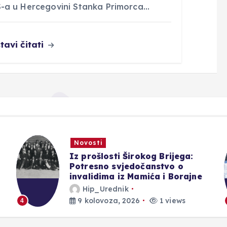
-a u Hercegovini Stanka Primorca…
tavi čitati
Novosti
Blidinje sve privlačnije ljetno
odredište, turizam raste uz
izazove očuvanja prirode
Hip_Urednik
9 kolovoza, 2026
1 views
5