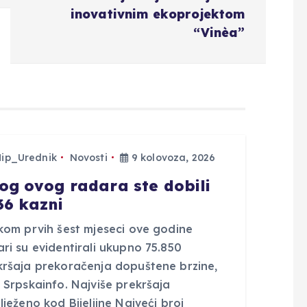
inovativnim ekoprojektom
“Vinèa”
Hip_Urednik
Novosti
9 kolovoza, 2026
og ovog radara ste dobili
36 kazni
ekom prvih šest mjeseci ove godine
ri su evidentirali ukupno 75.850
kršaja prekoračenja dopuštene brzine,
 Srpskainfo. Najviše prekršaja
lježeno kod Bijeljine Najveći broj