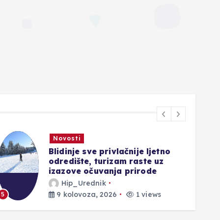
Novosti
Evo gdje se iz Hercegovine
trenutno najviše čeka na ulazak
u Hrvatsku
Hip_Urednik
1
9 kolovoza, 2026
2 views
6