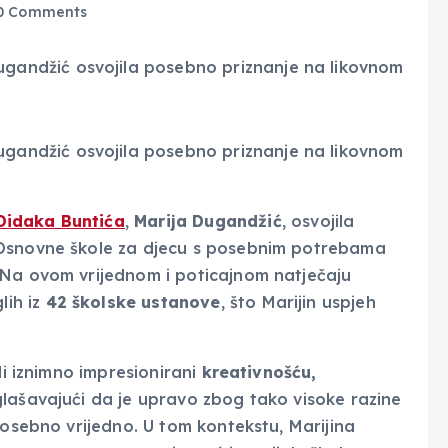
0 Comments
Didaka Buntića
,
Marija Dugandžić
, osvojila
Osnovne škole za djecu s posebnim potrebama
 Na ovom vrijednom i poticajnom natječaju
lih iz
42 školske ustanove
, što Marijin uspjeh
li iznimno impresionirani
kreativnošću,
lašavajući da je upravo zbog tako visoke razine
posebno vrijedno. U tom kontekstu, Marijina