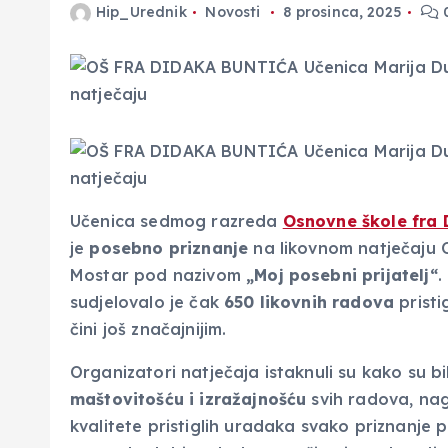
Hip_Urednik
Novosti
8 prosinca, 2025
Učenica sedmog razreda
Osnovne škole fra 
je
posebno priznanje
na likovnom natječaju 
Mostar pod nazivom
„Moj posebni prijatelj“
.
sudjelovalo je čak
650 likovnih radova
pristig
čini još značajnijim.
Organizatori natječaja istaknuli su kako su bi
maštovitošću i izražajnošću
svih radova, nag
kvalitete pristiglih uradaka svako priznanje 