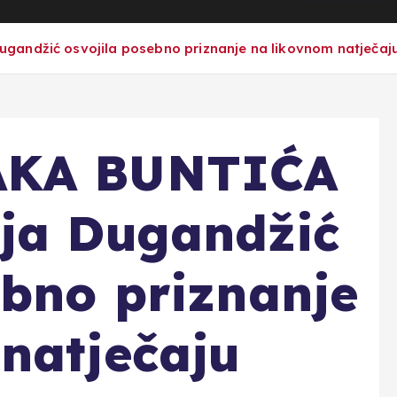
andžić osvojila posebno priznanje na likovnom natječaj
AKA BUNTIĆA
ija Dugandžić
ebno priznanje
natječaju