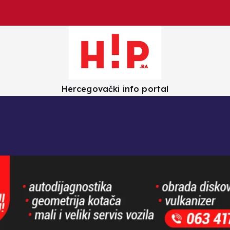
Hercegovački info portal
olica
Crna kronika
Zanimljivosti