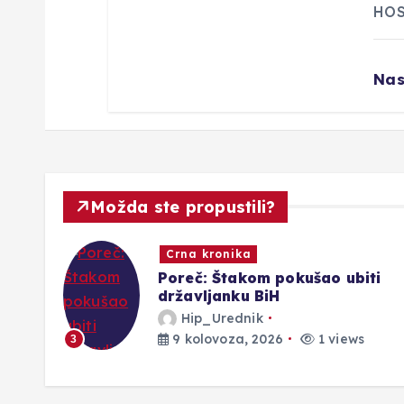
HOS
Nas
Možda ste propustili?
Novosti
ti
Iz prošlosti Širokog Brijega:
Potresno svjedočanstvo o
invalidima iz Mamića i Borajne
Hip_Urednik
9 kolovoza, 2026
1 views
4