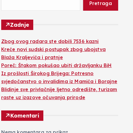
Pretraga
Zadnje
Zbog ovog radara ste dobili 7536 kazni
Kreće novi sudski postupak zbog ubojstva
Blaža Kraljevića i pratnje
Poreč: Štakom pokušao ubiti državljanku BiH
Iz prošlosti Širokog Brijega: Potresno
svjedočanstvo o invalidima iz Mamića i Borajne
Blidinje sve privlačnije ljetno odredište, turizam
raste uz izazove očuvanja prirode
Komentari
Nema komentara za prikaz.