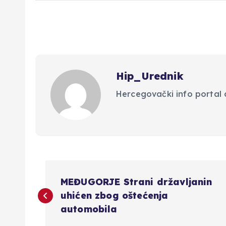
Hip_Urednik
Hercegovački info portal d
N
MEĐUGORJE Strani državljanin
a
uhićen zbog oštećenja
automobila