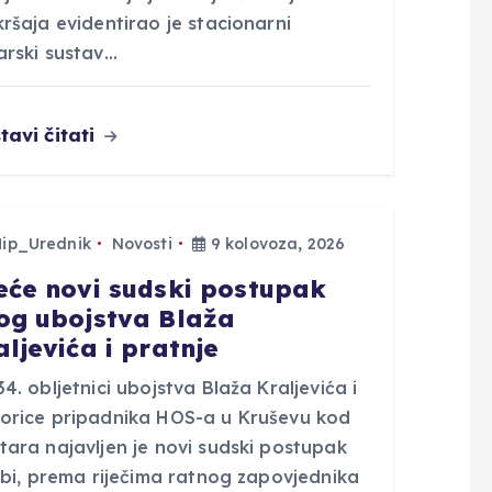
ršaja evidentirao je stacionarni
arski sustav…
tavi čitati
Hip_Urednik
Novosti
9 kolovoza, 2026
eće novi sudski postupak
og ubojstva Blaža
aljevića i pratnje
4. obljetnici ubojstva Blaža Kraljevića i
orice pripadnika HOS-a u Kruševu kod
tara najavljen je novi sudski postupak
 bi, prema riječima ratnog zapovjednika