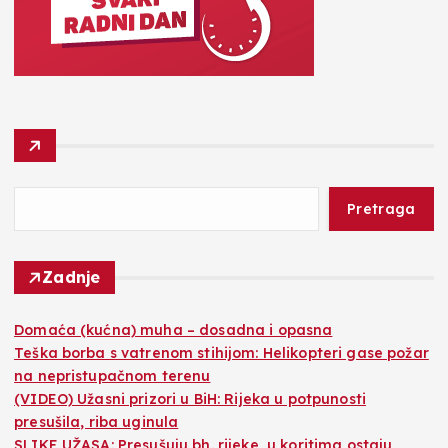
Pretraga
Zadnje
Domaća (kućna) muha – dosadna i opasna
Teška borba s vatrenom stihijom: Helikopteri gase požar
na nepristupačnom terenu
(VIDEO) Užasni prizori u BiH: Rijeka u potpunosti
presušila, riba uginula
SLIKE UŽASA: Presušuju bh. rijeke, u koritima ostaju