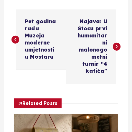
N
Pet godina
Najava: U
a
rada
Stocu prvi
Muzeja
humanitar
v
moderne
ni
umjetnosti
malonogo
i
u Mostaru
metni
turnir “4
g
kafića”
a
c
Related Posts
i
j