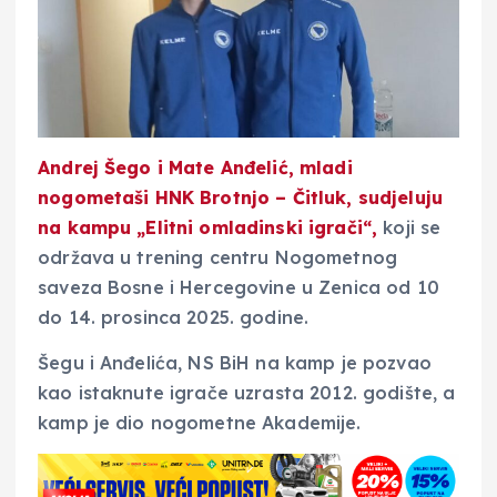
Andrej Šego i Mate Anđelić, mladi
nogometaši HNK Brotnjo – Čitluk, sudjeluju
na kampu „Elitni omladinski igrači“,
koji se
održava u trening centru Nogometnog
saveza Bosne i Hercegovine u Zenica od 10
do 14. prosinca 2025. godine.
Šegu i Anđelića, NS BiH na kamp je pozvao
kao istaknute igrače uzrasta 2012. godište, a
kamp je dio nogometne Akademije.