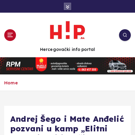
S
k
i
p
t
o
c
Hercegovački info portal
o
n
t
e
n
Home
t
Andrej Šego i Mate Anđelić
pozvani u kamp „Elitni