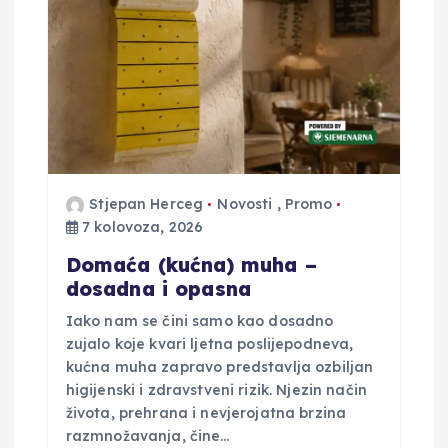
a
o
b
j
Stjepan Herceg
Novosti
,
Promo
7 kolovoza, 2026
a
Domaća (kućna) muha –
v
dosadna i opasna
Iako nam se čini samo kao dosadno
a
zujalo koje kvari ljetna poslijepodneva,
kućna muha zapravo predstavlja ozbiljan
higijenski i zdravstveni rizik. Njezin način
života, prehrana i nevjerojatna brzina
razmnožavanja, čine…