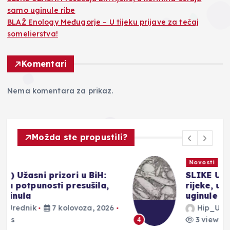
samo uginule ribe
BLAŽ Enology Međugorje – U tijeku prijave za tečaj
somelierstva!
Komentari
Nema komentara za prikaz.
Možda ste propustili?
Novosti
SLIKE UŽASA: Presušuju bh.
rijeke, u koritima ostaju samo
uginule ribe
Hip_Urednik
7 kolovoza, 2026
3 views
4