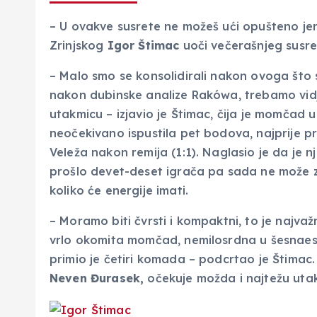
– U ovakve susrete ne možeš ući opušteno jer 
Zrinjskog
Igor Štimac
uoči večerašnjeg susre
– Malo smo se konsolidirali nakon ovoga što s
nakon dubinske analize Rakówa, trebamo vidje
utakmicu – izjavio je Štimac, čija je momčad 
neočekivano ispustila pet bodova, najprije p
Veleža nakon remija (1:1). Naglasio je da je n
prošlo devet-deset igrača pa sada ne može zna
koliko će energije imati.
– Moramo biti čvrsti i kompaktni, to je najvažni
vrlo okomita momčad, nemilosrdna u šesnaeste
primio je četiri komada – podcrtao je Štimac
Neven Đurasek,
očekuje možda i najtežu uta