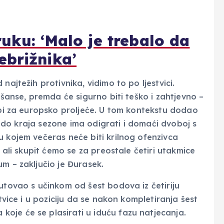
uku: ‘Malo je trebalo da
ebrižnika’
najtežih protivnika, vidimo to po ljestvici.
 šanse, premda će sigurno biti teško i zahtjevno –
orbi za europsko proljeće. U tom kontekstu dodao
ki do kraja sezone ima odigrati i domaći dvoboj s
u kojem večeras neće biti krilnog ofenzivca
, ali skupit ćemo se za preostale četiri utakmice
m – zaključio je Đurasek.
utovao s učinkom od šest bodova iz četiriju
stvice i u poziciju da se nakon kompletiranja šest
oje će se plasirati u iduću fazu natjecanja.