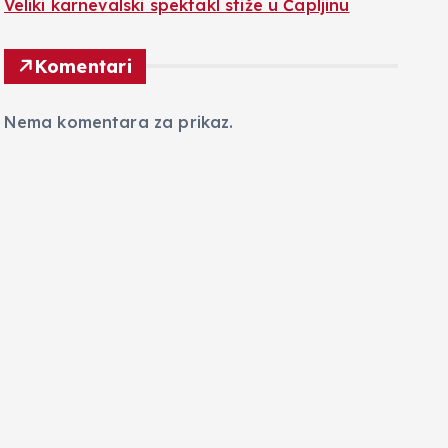
Veliki karnevalski spektakl stiže u Čapljinu
Komentari
Nema komentara za prikaz.