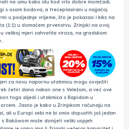
 imati na umu kako idu kod vrlo dobre momčadi.
igi s osam bodova, a trećeplasirani u najjačoj
formi u posljednje vrijeme, što je pokazao i kiks na
a (1:1) u domaćem prvenstvu. Zrinjski na ovoj
u velikoj mjeri zahvatila viroza, na gradskom
e.
 mjeri za novu napornu utakmicu mogu osvježiti
tek četiri dana nakon one s Veležom, a već ove
kon toga slijedi i utakmica s Rapidom u
 Borcem. Jasno je kako u Zrinjskom računaju na
 ali u Europi sebi ne bi smio dopustiti još jedan
a s Rakówom može donijeti veliki uspjeh
itanje je samo ima li Zrinjski večeras kapacitet i