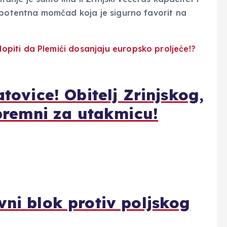
 potentna momčad koja je sigurno favorit na
atovice! Obitelj Zrinjskog,
spremni za utakmicu!
vni blok protiv poljskog