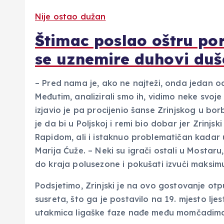
Nije ostao dužan
Štimac poslao oštru por
se uznemire duhovi duš
– Pred nama je, ako ne najteži, onda jedan od 
Međutim, analizirali smo ih, vidimo neke svoje
izjavio je pa procijenio šanse Zrinjskog u b
je da bi u Poljskoj i remi bio dobar jer Zrinjs
Rapidom, ali i istaknuo problematičan kadar 
Marija Ćuže. – Neki su igrači ostali u Mostaru
do kraja polusezone i pokušati izvući maksimu
Podsjetimo, Zrinjski je na ovo gostovanje otp
susreta, što ga je postavilo na 19. mjesto lje
utakmica ligaške faze nađe među momčadima k