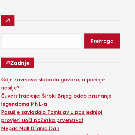
Pretraga
Zadnje
Gdje završava sloboda govora, a počinje
nasilje?
Čuvari tradicije: Široki Brijeg odao priznanje
legendama MNL-a
Posušje savladalo Tomislav u posljednjoj
provjeri uoči početka prvenstva!
Mepas Mall Drama Dan