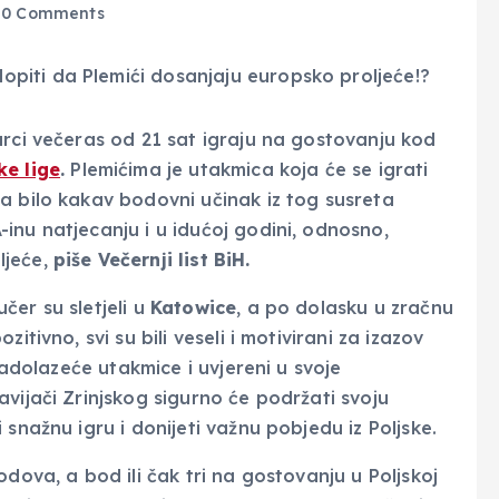
0 Comments
arci večeras od 21 sat igraju na gostovanju kod
ke lige
.
Plemićima je utakmica koja će se igrati
a bilo kakav bodovni učinak iz tog susreta
inu natjecanju i u idućoj godini, odnosno,
ljeće,
piše Večernji list BiH.
čer su sletjeli u
Katowice
, a po dolasku u zračnu
itivno, svi su bili veseli i motivirani za izazov
 nadolazeće utakmice i uvjereni u svoje
vijači Zrinjskog sigurno će podržati svoju
snažnu igru i donijeti važnu pobjedu iz Poljske.
dova, a bod ili čak tri na gostovanju u Poljskoj