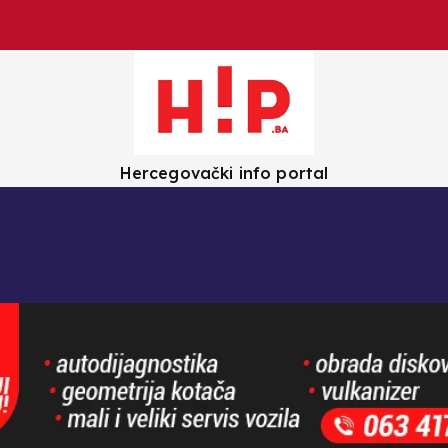
Hercegovački info portal
olica
Crna kronika
Zanimljivosti