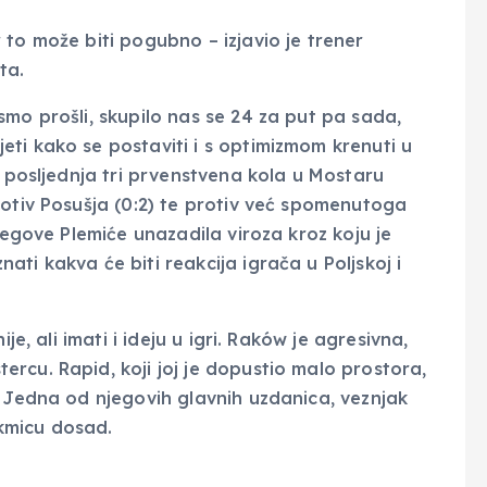
to može biti pogubno – izjavio je trener
ta.
mo prošli, skupilo nas se 24 za put pa sada,
ti kako se postaviti i s optimizmom krenuti u
u posljednja tri prvenstvena kola u Mostaru
rotiv Posušja (0:2) te protiv već spomenutoga
jegove Plemiće unazadila viroza kroz koju je
ti kakva će biti reakcija igrača u Poljskoj i
je, ali imati i ideju u igri. Raków je agresivna,
rcu. Rapid, koji joj je dopustio malo prostora,
. Jedna od njegovih glavnih uzdanica, veznjak
kmicu dosad.