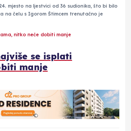
 mjesto na ljestvici od 36 sudionika, što bi bilo
uka na čelu s Igorom Štimcem trenutačno je
jviše se isplati
biti manje