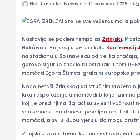
Hip_Urednik
Novosti
11 prosinca, 2025
Nastavlja se pakleni tempo za
Zrinjski
. Most
Rakówa
u Poljskoj u petom kolu
Konferencijs
na stadionu u Sosnowiecu od velika značaja, 
gotovo sigurno značio bi ostanak u tom UEFA-
momčad Igora Štimca igrala bi europsko pro
Nogometaši Zrinjskog sa stručnim stožerom ju
luku raspoloženje u momčadi bilo je iznimno poz
koji je pred njima. Igrači su svjesni važnosti
sposobnosti da donesu povoljan rezultat. I na
momčad, a svi u klubu vjeruju da mogu pružiti 
Zrinjski u ovom trenutku ima šest osvojenih bo