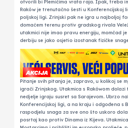
otvorili bi Plemićima vrata raja. Ipak, treba
Raków je trenutačno šesti u Konferencijskoj l
poljskoj ligi. Zrinjski pak ne igra u najboljoj 
domaćem terenu protiv gradskog rivala Velež
utakmici nije imao pravu energiju, momčad je 
derbiju se jako osjetio izostanak fizičke snag
Pitanje svih pitanja je, zapravo, u kolikoj se
igrači Zrinjskog. Utakmica s Rakówom dolazi 
nedjelje igraju susret sa Sarajevom. Ubrzo na
Konferencijskoj ligi, a na kraju i odgođena s
raspodjelu snaga za sve ono što uskoro dolazi,
posrtaj kao protiv Dinama iz Kijeva. Utakmic
Mostarcima i približiti im europsko proljeće, p