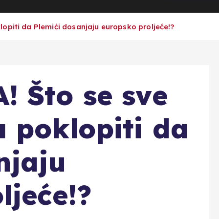
opiti da Plemići dosanjaju europsko proljeće!?
 Što se sve
 poklopiti da
njaju
ljeće!?