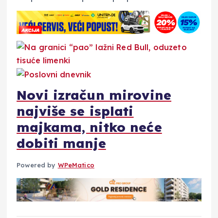
Novi izračun mirovine
najviše se isplati
majkama, nitko neće
dobiti manje
Powered by
WPeMatico