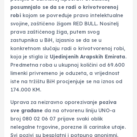
posumnjalo se da se radi o krivotvorenoj
robi
kojom se povređuje pravo intelektualne
svojine, zaštićeno žigom RED BULL. Nositelj
prava zaštićenog žiga, putem svog
zastupnika u BiH, izjasnio se da se u
konkretnom slučaju radi o krivotvorenoj robi,
koja je stigla iz
Ujedinjenih Arapskih Emirata
.
Predmetna roba u ukupnoj količini od 69.600
limenki privremeno je oduzeta, a vrijednost
iste na tržištu BiH procjenjuje se na iznos od
174.000 KM.
Uprava za neizravno oporezivanje
poziva
sve građane
da na otvorenu liniju UNO-a
broj 080 02 06 07 prijave svaki oblik
nelegalne trgovine, porezne ili carinske utaje.
Svi pozivi su besplatni i potpuno anonimni.