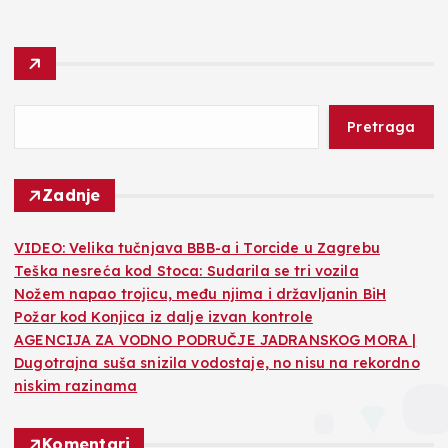
Pretraga
Zadnje
VIDEO: Velika tučnjava BBB-a i Torcide u Zagrebu
Teška nesreća kod Stoca: Sudarila se tri vozila
Nožem napao trojicu, među njima i državljanin BiH
Požar kod Konjica iz dalje izvan kontrole
AGENCIJA ZA VODNO PODRUČJE JADRANSKOG MORA |
Dugotrajna suša snizila vodostaje, no nisu na rekordno
niskim razinama
Komentari