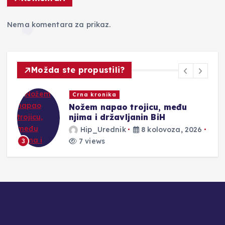
Nema komentara za prikaz.
Možda ste propustili?
Novosti
ojicu, među
Požar kod Konjica iz 
nin BiH
kontrole
8 kolovoza, 2026
Hip_Urednik
8 kol
3 views
4