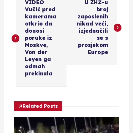
VIDEO
U ZHŽ-u
a
Vučić pred
broj
kamerama
zaposlenih
v
otkrio da
nikad veći,
donosi
izjednačili
i
poruke iz
se s
Moskve,
prosjekom
g
Von der
Europe
Leyen ga
a
odmah
prekinula
c
i
Related Posts
j
a