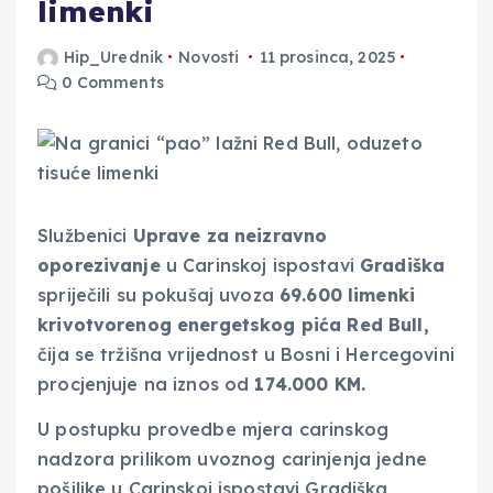
limenki
Hip_Urednik
Novosti
11 prosinca, 2025
0 Comments
Službenici
Uprave za neizravno
oporezivanje
u Carinskoj ispostavi
Gradiška
spriječili su pokušaj uvoza
69.600 limenki
krivotvorenog energetskog pića Red Bull,
čija se tržišna vrijednost u Bosni i Hercegovini
procjenjuje na iznos od
174.000 KM.
U postupku provedbe mjera carinskog
nadzora prilikom uvoznog carinjenja jedne
pošiljke u Carinskoj ispostavi Gradiška
,