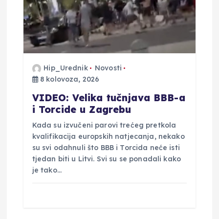
o
b
j
Hip_Urednik
Novosti
8 kolovoza, 2026
a
VIDEO: Velika tučnjava BBB-a
v
i Torcide u Zagrebu
Kada su izvučeni parovi trećeg pretkola
a
kvalifikacija europskih natjecanja, nekako
su svi odahnuli što BBB i Torcida neće isti
tjedan biti u Litvi. Svi su se ponadali kako
je tako…