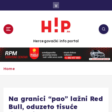
S
k
i
p
t
o
c
Hercegovački info portal
o
n
t
e
n
Home
t
Na granici “pao” lažni Red
Bull, oduzeto tisuće