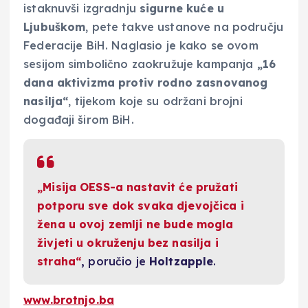
istaknuvši izgradnju
sigurne kuće u
Ljubuškom
, pete takve ustanove na području
Federacije BiH. Naglasio je kako se ovom
sesijom simbolično zaokružuje kampanja
„16
dana aktivizma protiv rodno zasnovanog
nasilja“
, tijekom koje su održani brojni
događaji širom BiH.
„Misija OESS-a nastavit će pružati
potporu sve dok svaka djevojčica i
žena u ovoj zemlji ne bude mogla
živjeti u okruženju bez nasilja i
straha“
,
poručio je
Holtzapple
.
www.brotnjo.ba