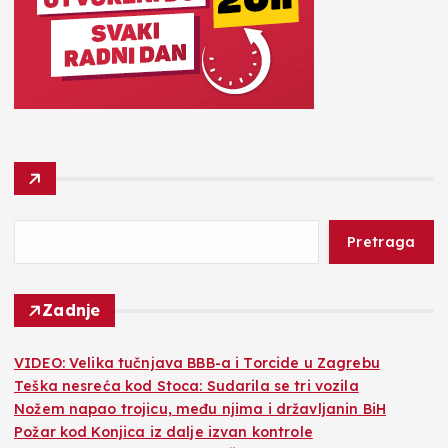
Pretraga
Zadnje
VIDEO: Velika tučnjava BBB-a i Torcide u Zagrebu
Teška nesreća kod Stoca: Sudarila se tri vozila
Nožem napao trojicu, među njima i državljanin BiH
Požar kod Konjica iz dalje izvan kontrole