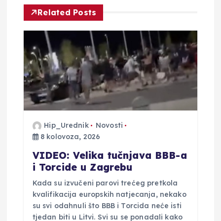
i
Related Posts
j
a
o
b
j
Hip_Urednik
Novosti
8 kolovoza, 2026
a
VIDEO: Velika tučnjava BBB-a
i Torcide u Zagrebu
v
Kada su izvučeni parovi trećeg pretkola
kvalifikacija europskih natjecanja, nekako
a
su svi odahnuli što BBB i Torcida neće isti
tjedan biti u Litvi. Svi su se ponadali kako