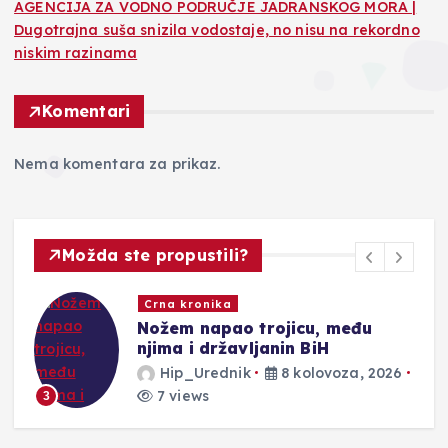
AGENCIJA ZA VODNO PODRUČJE JADRANSKOG MORA |
Dugotrajna suša snizila vodostaje, no nisu na rekordno
niskim razinama
Komentari
Nema komentara za prikaz.
Možda ste propustili?
Novosti
Požar kod Konjica iz dalje izvan
kontrole
26
Hip_Urednik
8 kolovoza, 2026
3 views
4