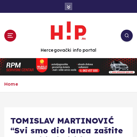
S
k
i
p
t
o
c
Hercegovački info portal
o
n
t
e
n
Home
t
TOMISLAV MARTINOVIĆ
“Svi smo dio lanca zaštite