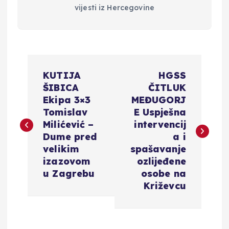
vijesti iz Hercegovine
N
KUTIJA
HGSS
a
ŠIBICA
ČITLUK
Ekipa 3×3
MEĐUGORJ
v
Tomislav
E Uspješna
Milićević –
intervencij
i
Dume pred
a i
velikim
spašavanje
g
izazovom
ozlijeđene
u Zagrebu
osobe na
a
Križevcu
c