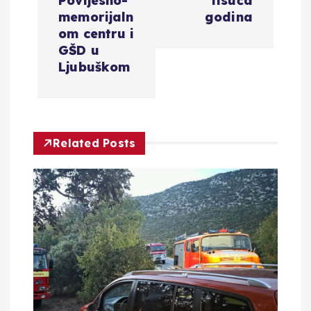
Povijesno-
tisuća
g
memorijaln
godina
om centru i
a
GŠD u
Ljubuškom
c
i
Related Posts
j
a
o
b
j