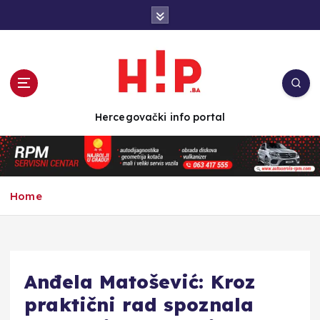
S
k
i
p
t
o
c
Hercegovački info portal
o
n
t
e
n
Home
t
Anđela Matošević: Kroz
praktični rad spoznala