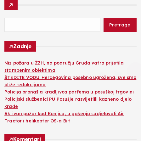
Pretraga
Zadnje
Niz požara u ŽZH, na području Gruda vatra prijetila
stambenim objektima
ŠTEDITE VODU: Hercegovina posebno ugrožena, sve smo
bliže redukcijama
Policija pronašla kradljivca parfema u posuškoj trgovini
Policijski službenici PU Posušje rasvijetlili kazneno djelo
krađe
Aktivan požar kod Konjica, u gašenju sudjelovali Air
Tractor i helikopter OS-a BiH
Komentari