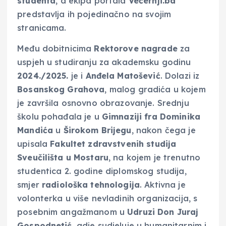
studenta
, a ekipa portala
Večernji.ba
predstavlja ih pojedinačno na svojim
stranicama.
Među dobitnicima
Rektorove nagrade
za
uspjeh u studiranju za akademsku godinu
2024./2025.
je i
Anđela Matošević
. Dolazi iz
Bosanskog Grahova
, malog gradića u kojem
je završila osnovno obrazovanje. Srednju
školu pohađala je u
Gimnaziji fra Dominika
Mandića
u
Širokom Brijegu
, nakon čega je
upisala
Fakultet zdravstvenih studija
Sveučilišta u Mostaru
, na kojem je trenutno
studentica 2. godine diplomskog studija,
smjer
radiološka tehnologija
. Aktivna je
volonterka u više nevladinih organizacija, s
posebnim angažmanom u
Udruzi Don Juraj
Gospodnetić
, gdje sudjeluje u humanitarnim i