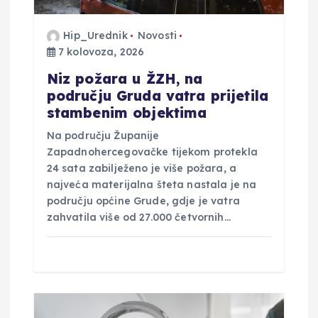
a
Hip_Urednik
Novosti
v
7 kolovoza, 2026
Niz požara u ŽZH, na
a
području Gruda vatra prijetila
stambenim objektima
Na području Županije
Zapadnohercegovačke tijekom protekla
24 sata zabilježeno je više požara, a
najveća materijalna šteta nastala je na
području općine Grude, gdje je vatra
zahvatila više od 27.000 četvornih…