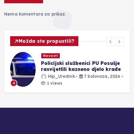
Nema komentara za prikaz.
Možda ste propustili?
Novosti
Policijski službenici PU Posušje
rasvijetlili kazneno djelo krađe
Hip_Urednik
7 kolovoza, 2026
1 views
4