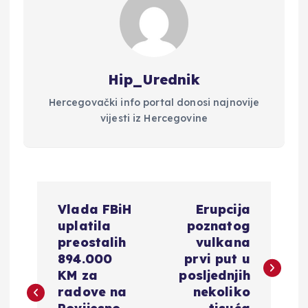
Hip_Urednik
Hercegovački info portal donosi najnovije
vijesti iz Hercegovine
N
Vlada FBiH
Erupcija
a
uplatila
poznatog
preostalih
vulkana
v
894.000
prvi put u
KM za
posljednjih
i
radove na
nekoliko