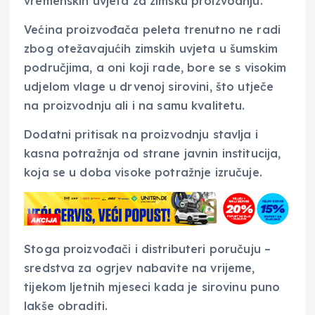
vremenskih uvjeta za zimsku proizvodnju.
Većina proizvođača peleta trenutno ne radi
zbog otežavajućih zimskih uvjeta u šumskim
područjima, a oni koji rade, bore se s visokim
udjelom vlage u drvenoj sirovini, što utječe
na proizvodnju ali i na samu kvalitetu.
Dodatni pritisak na proizvodnju stavlja i
kasna potražnja od strane javnin institucija,
koja se u doba visoke potražnje izručuje.
Stoga proizvođači i distributeri poručuju –
sredstva za ogrjev nabavite na vrijeme,
tijekom ljetnih mjeseci kada je sirovinu puno
lakše obraditi.