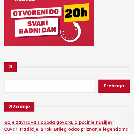
Pretraga
Zadnje
Gdje završava sloboda govora, a počinje nasilje?
Čuvari tradicije: Široki Brijeg odao priznanje legendama