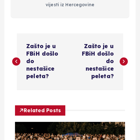
vijesti iz Hercegovine
N
Zašto je u
Zašto je u
a
FBiH došlo
FBiH došlo
do
do
v
nestašice
nestašice
peleta?
peleta?
i
g
Related Posts
a
c