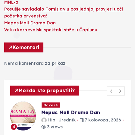
MNL-a
Posušje savladalo Tomislav u posljednjoj provjeri uoči
početka prvenstva!
Mepas Mall Drama Dan
Veliki karnevalski spektakl stiže u Čapljinu
Komentari
Nema komentara za prikaz.
Možda ste propustili?
Novosti
Mepas Mall Drama Dan
Hip_Urednik
7 kolovoza, 2026
3 views
4