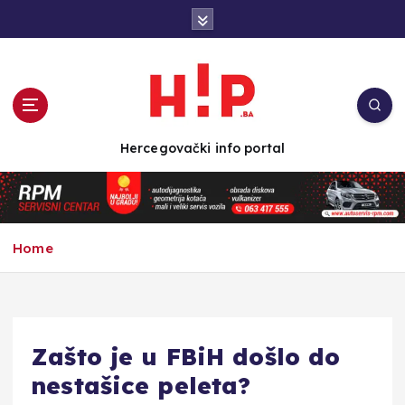
S
k
i
p
t
o
c
Hercegovački info portal
o
n
t
e
n
Home
t
Zašto je u FBiH došlo do
nestašice peleta?