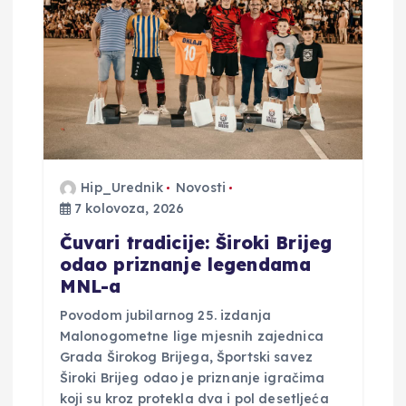
i
j
a
o
b
Hip_Urednik
Novosti
7 kolovoza, 2026
j
Čuvari tradicije: Široki Brijeg
odao priznanje legendama
a
MNL-a
Povodom jubilarnog 25. izdanja
v
Malonogometne lige mjesnih zajednica
Grada Širokog Brijega, Športski savez
a
Široki Brijeg odao je priznanje igračima
koji su kroz protekla dva i pol desetljeća