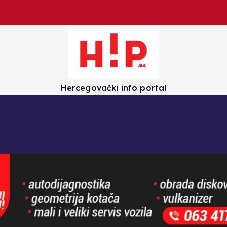
Hercegovački info portal
olica
Crna kronika
Zanimljivosti