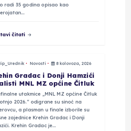
o radi 35 godina opisao kao
jerojatan…
tavi čitati
Hip_Urednik
Novosti
8 kolovoza, 2026
ehin Gradac i Donji Hamzići
nalisti MNL MZ općine Čitluk
ufinalne utakmice „MNL MZ općine Čitluk
rotnjo 2026.“ odigrane su sinoć na
rovcu, a plasman u finale izborile su
sne zajednice Krehin Gradac i Donji
zići. Krehin Gradac je…