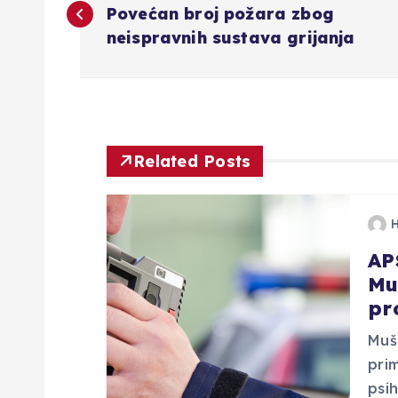
a
Povećan broj požara zbog
neispravnih sustava grijanja
v
i
g
Related Posts
a
AP
c
Mu
pr
i
Mušk
j
prim
psih