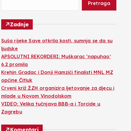
Pretraga
Zadnje
Suša rijeke Save otkrila kosti, sumnja se da su
ljudske
APSOLUTNI REKORDERI: Muškarac ‘napuhao’
6,2 promila
Krehin Gradac i Donji Hamzići finalisti MNL MZ
općine Čitluk
Crveni križ ŽZH organizira ljetovanje za djecu i
mlade u Novom Vinodolskom
VIDEO: Velika tučnjava BBB-a i Torcide u
Zagrebu
Komentari