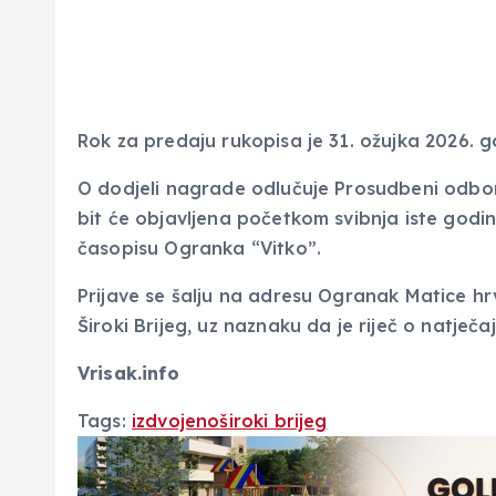
Rok za predaju rukopisa je 31. ožujka 2026. g
O dodjeli nagrade odlučuje Prosudbeni odbor
bit će objavljena početkom svibnja iste godine
časopisu Ogranka “Vitko”.
Prijave se šalju na adresu Ogranak Matice hrv
Široki Brijeg, uz naznaku da je riječ o natječ
Vrisak.info
Tags:
izdvojeno
široki brijeg