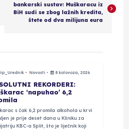
bankarski sustav: Muškaracu iz
BiH sudi se zbog lažnih kredita,
štete od dva milijuna eura
Hip_Urednik
Novosti
8 kolovoza, 2026
SOLUTNI REKORDERI:
škarac ‘napuhao’ 6,2
omila
arac s čak 6,2 promila alkohola u krvi
ljen je prije deset dana u Kliniku za
ijatriju KBC-a Split, što je liječnik koji