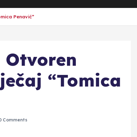
Tomica Penavić”
: Otvoren
tječaj “Tomica
0 Comments