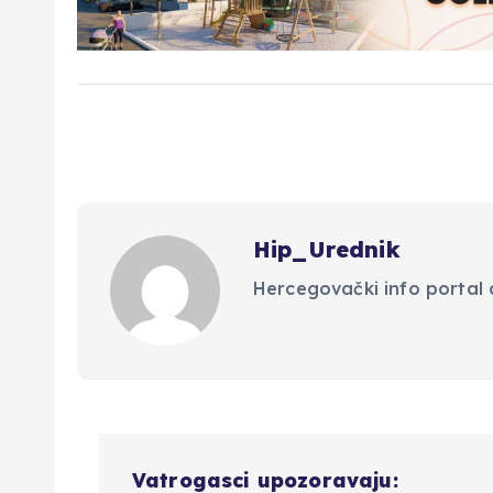
Hip_Urednik
Hercegovački info portal d
N
Vatrogasci upozoravaju: