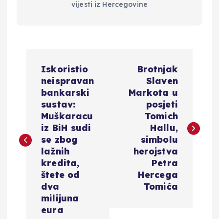
vijesti iz Hercegovine
N
Iskoristio
Brotnjak
a
neispravan
Slaven
bankarski
Markota u
v
sustav:
posjeti
Muškaracu
Tomich
i
iz BiH sudi
Hallu,
se zbog
simbolu
g
lažnih
herojstva
kredita,
Petra
a
štete od
Hercega
dva
Tomića
c
milijuna
eura