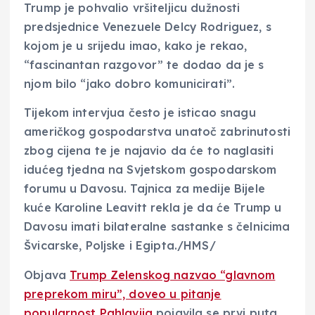
Trump je pohvalio vršiteljicu dužnosti
predsjednice Venezuele Delcy Rodriguez, s
kojom je u srijedu imao, kako je rekao,
“fascinantan razgovor” te dodao da je s
njom bilo “jako dobro komunicirati”.
Tijekom intervjua često je isticao snagu
američkog gospodarstva unatoč zabrinutosti
zbog cijena te je najavio da će to naglasiti
idućeg tjedna na Svjetskom gospodarskom
forumu u Davosu. Tajnica za medije Bijele
kuće Karoline Leavitt rekla je da će Trump u
Davosu imati bilateralne sastanke s čelnicima
Švicarske, Poljske i Egipta./HMS/
Objava
Trump Zelenskog nazvao “glavnom
preprekom miru”, doveo u pitanje
popularnost Pahlavija
pojavila se prvi puta