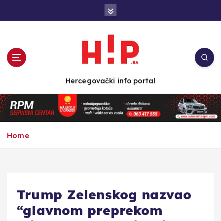
S
k
i
p
t
o
c
Hercegovački info portal
o
n
t
e
n
Home
t
Trump Zelenskog nazvao
“glavnom preprekom