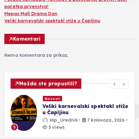
početka prvenstva!
Mepas Mall Drama Dan
Veliki karnevalski spektakl stiže u Čapljinu
Komentari
Nema komentara za prikaz.
Možda ste propustili?
Novosti
Veliki karnevalski spektakl stiže
u Čapljinu
Hip_Urednik
7 kolovoza, 2026
3 views
5