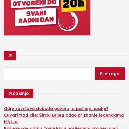
Pretraga
Zadnje
Gdje završava sloboda govora, a počinje nasilje?
Čuvari tradicije: Široki Brijeg odao priznanje legendama
MNL-a
Posušje savladalo Tomislav u posljednjoj provjeri uoči