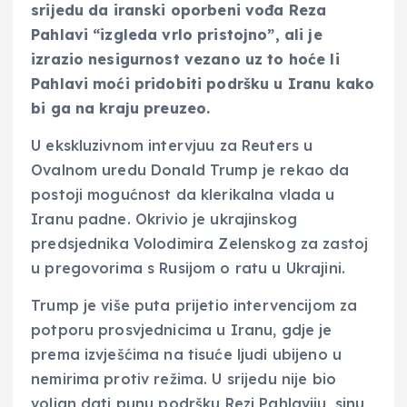
srijedu da iranski oporbeni vođa Reza
Pahlavi “izgleda vrlo pristojno”, ali je
izrazio nesigurnost vezano uz to hoće li
Pahlavi moći pridobiti podršku u Iranu kako
bi ga na kraju preuzeo.
U ekskluzivnom intervjuu za Reuters u
Ovalnom uredu Donald Trump je rekao da
postoji mogućnost da klerikalna vlada u
Iranu padne. Okrivio je ukrajinskog
predsjednika Volodimira Zelenskog za zastoj
u pregovorima s Rusijom o ratu u Ukrajini.
Trump je više puta prijetio intervencijom za
potporu prosvjednicima u Iranu, gdje je
prema izvješćima na tisuće ljudi ubijeno u
nemirima protiv režima. U srijedu nije bio
voljan dati punu podršku Rezi Pahlaviju, sinu