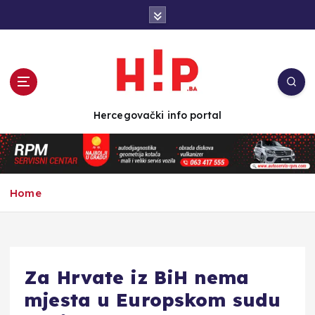
S
k
i
p
t
o
c
Hercegovački info portal
o
n
t
e
n
Home
t
Za Hrvate iz BiH nema
mjesta u Europskom sudu