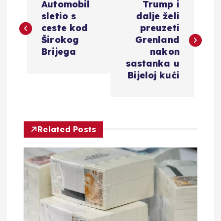
Automobil
Trump i
a
sletio s
dalje želi
ceste kod
preuzeti
v
Širokog
Grenland
Brijega
nakon
i
sastanka u
Bijeloj kući
g
a
Related Posts
c
i
j
a