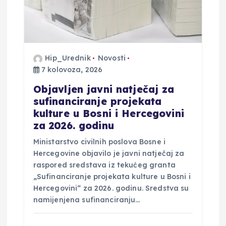
o
b
j
Hip_Urednik
Novosti
7 kolovoza, 2026
a
Objavljen javni natječaj za
sufinanciranje projekata
v
kulture u Bosni i Hercegovini
za 2026. godinu
a
Ministarstvo civilnih poslova Bosne i
Hercegovine objavilo je javni natječaj za
raspored sredstava iz tekućeg granta
„Sufinanciranje projekata kulture u Bosni i
Hercegovini“ za 2026. godinu. Sredstva su
namijenjena sufinanciranju…