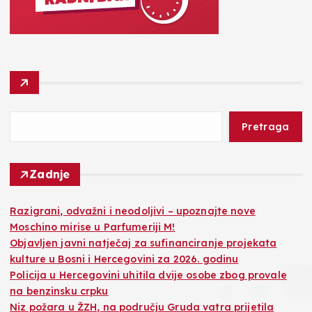
Pretraga
Zadnje
Razigrani, odvažni i neodoljivi – upoznajte nove
Moschino mirise u Parfumeriji M!
Objavljen javni natječaj za sufinanciranje projekata
kulture u Bosni i Hercegovini za 2026. godinu
Policija u Hercegovini uhitila dvije osobe zbog provale
na benzinsku crpku
Niz požara u ŽZH, na području Gruda vatra prijetila