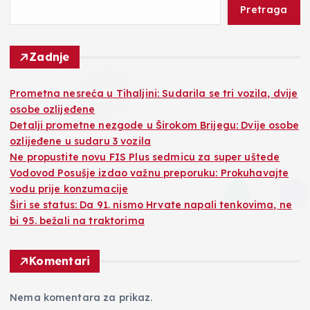
Pretraga
Zadnje
Prometna nesreća u Tihaljini: Sudarila se tri vozila, dvije
osobe ozlijeđene
Detalji prometne nezgode u Širokom Brijegu: Dvije osobe
ozlijeđene u sudaru 3 vozila
Ne propustite novu FIS Plus sedmicu za super uštede
Vodovod Posušje izdao važnu preporuku: Prokuhavajte
vodu prije konzumacije
Širi se status: Da 91. nismo Hrvate napali tenkovima, ne
bi 95. bežali na traktorima
Komentari
Nema komentara za prikaz.