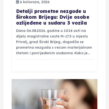
v
6 kolovoza, 2026
a
Detalji prometne nezgode u
Širokom Brijegu: Dvije osobe
ozlijeđene u sudaru 3 vozila
Dana 06.08.2026. godine u 10:14 sati na
dijelu magistralne ceste M-17.5 u mjestu
Privalj, grad Široki Brijeg, dogodila se
prometna nezgoda s većom materijalnom
štetom i povrijeđenim osobama. Kako je…