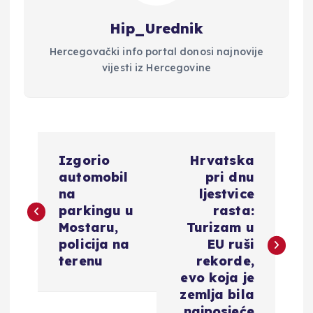
Hip_Urednik
Hercegovački info portal donosi najnovije
vijesti iz Hercegovine
N
Izgorio
Hrvatska
a
automobil
pri dnu
na
ljestvice
v
parkingu u
rasta:
Mostaru,
Turizam u
i
policija na
EU ruši
terenu
rekorde,
g
evo koja je
zemlja bila
najposjeće