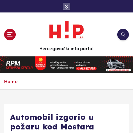
S
k
i
p
t
o
c
Hercegovački info portal
o
n
t
e
n
Home
t
Automobil izgorio u
požaru kod Mostara