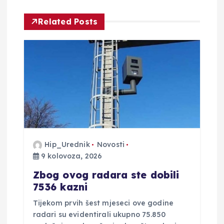
c
Related Posts
i
j
a
o
b
Hip_Urednik
Novosti
j
9 kolovoza, 2026
a
Zbog ovog radara ste dobili
7536 kazni
v
Tijekom prvih šest mjeseci ove godine
radari su evidentirali ukupno 75.850