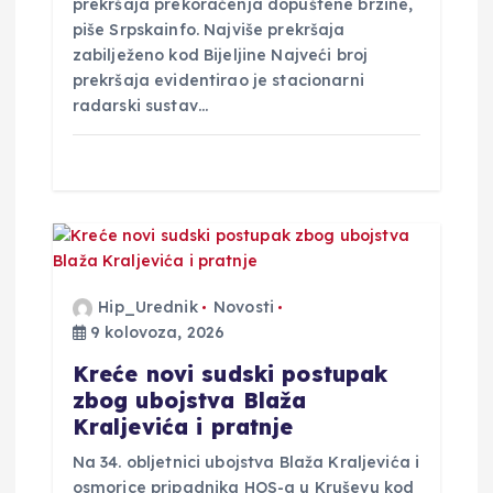
a
prekršaja prekoračenja dopuštene brzine,
piše Srpskainfo. Najviše prekršaja
zabilježeno kod Bijeljine Najveći broj
prekršaja evidentirao je stacionarni
radarski sustav…
Hip_Urednik
Novosti
9 kolovoza, 2026
Kreće novi sudski postupak
zbog ubojstva Blaža
Kraljevića i pratnje
Na 34. obljetnici ubojstva Blaža Kraljevića i
osmorice pripadnika HOS-a u Kruševu kod