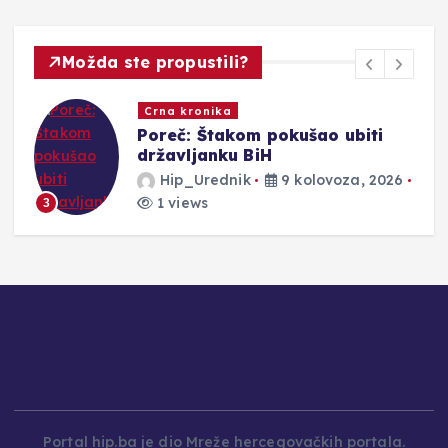
Možda ste propustili?
Crna kronika
Poreč: Štakom pokušao ubiti
državljanku BiH
Hip_Urednik
9 kolovoza, 2026
1 views
3
Portal hip.ba je dio Mreže hercegovačkih portala.