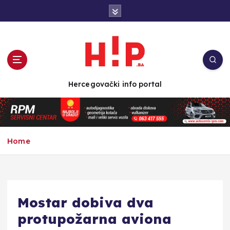
S
k
i
p
t
o
c
Hercegovački info portal
o
n
t
e
n
Home
t
Mostar dobiva dva
protupožarna aviona