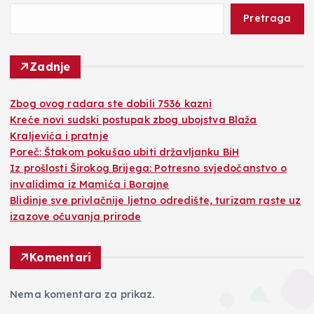
Pretraga
Zadnje
Zbog ovog radara ste dobili 7536 kazni
Kreće novi sudski postupak zbog ubojstva Blaža
Kraljevića i pratnje
Poreč: Štakom pokušao ubiti državljanku BiH
Iz prošlosti Širokog Brijega: Potresno svjedočanstvo o
invalidima iz Mamića i Borajne
Blidinje sve privlačnije ljetno odredište, turizam raste uz
izazove očuvanja prirode
Komentari
Nema komentara za prikaz.