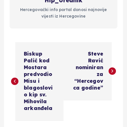
Hip_Urednik
Hercegovački info portal donosi najnovije
vijesti iz Hercegovine
N
Biskup
Steve
a
Palić kod
Ravić
Mostara
nominiran
v
predvodio
za
Misu i
“Hercegov
i
blagoslovi
ca godine”
o kip sv.
g
Mihovila
arkanđela
a