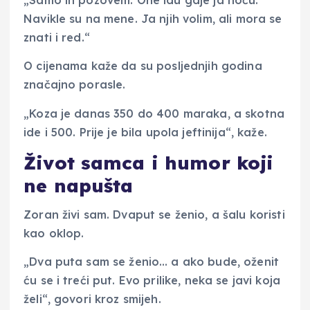
„Samo ih pozovem. One idu gdje ja hoću.
Navikle su na mene. Ja njih volim, ali mora se
znati i red.“
O cijenama kaže da su posljednjih godina
značajno porasle.
„Koza je danas 350 do 400 maraka, a skotna
ide i 500. Prije je bila upola jeftinija“, kaže.
Život samca i humor koji
ne napušta
Zoran živi sam. Dvaput se ženio, a šalu koristi
kao oklop.
„Dva puta sam se ženio… a ako bude, oženit
ću se i treći put. Evo prilike, neka se javi koja
želi“, govori kroz smijeh.