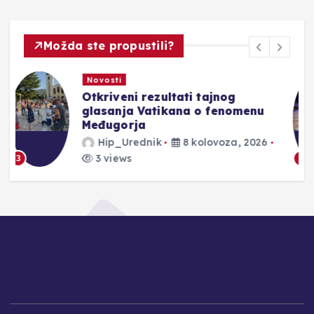
Možda ste propustili?
Novosti
U sklopu 10. obljetnice ARDEA
Masterclassa održan koncert
mladih pijanista
Hip_Urednik
8 kolovoza, 2026
5 views
4