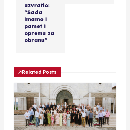
g
uzvratio:
a
“Sada
imamo i
c
pamet i
opremu za
i
obranu”
j
a
Related Posts
o
b
j
a