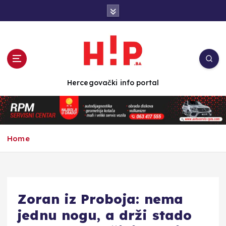
S
k
i
p
t
o
c
Hercegovački info portal
o
n
t
e
n
Home
t
Zoran iz Proboja: nema
jednu nogu, a drži stado