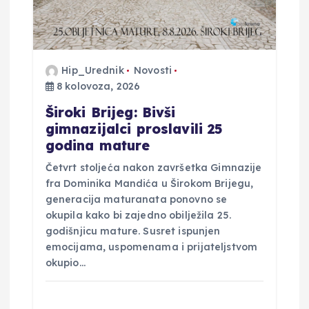
v
a
Hip_Urednik
Novosti
8 kolovoza, 2026
Široki Brijeg: Bivši
gimnazijalci proslavili 25
godina mature
Četvrt stoljeća nakon završetka Gimnazije
fra Dominika Mandića u Širokom Brijegu,
generacija maturanata ponovno se
okupila kako bi zajedno obilježila 25.
godišnjicu mature. Susret ispunjen
emocijama, uspomenama i prijateljstvom
okupio…