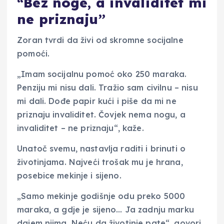
“Bez noge, a invaliditet mi
ne priznaju”
Zoran tvrdi da živi od skromne socijalne
pomoći.
„Imam socijalnu pomoć oko 250 maraka.
Penziju mi nisu dali. Tražio sam civilnu – nisu
mi dali. Dođe papir kući i piše da mi ne
priznaju invaliditet. Čovjek nema nogu, a
invaliditet – ne priznaju“, kaže.
Unatoč svemu, nastavlja raditi i brinuti o
životinjama. Najveći trošak mu je hrana,
posebice mekinje i sijeno.
„Samo mekinje godišnje odu preko 5000
maraka, a gdje je sijeno… Ja zadnju marku
dajem njima. Neću da životinje pate“, govori.