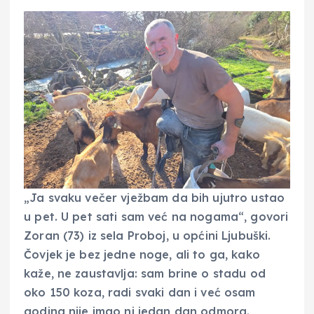
„Ja svaku večer vježbam da bih ujutro ustao
u pet. U pet sati sam već na nogama“, govori
Zoran (73) iz sela Proboj, u općini Ljubuški.
Čovjek je bez jedne noge, ali to ga, kako
kaže, ne zaustavlja: sam brine o stadu od
oko 150 koza, radi svaki dan i već osam
godina nije imao ni jedan dan odmora.