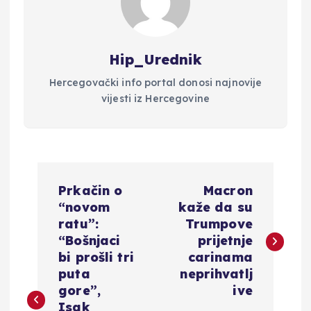
Hip_Urednik
Hercegovački info portal donosi najnovije
vijesti iz Hercegovine
N
Prkačin o
Macron
a
“novom
kaže da su
ratu”:
Trumpove
v
“Bošnjaci
prijetnje
bi prošli tri
carinama
i
puta
neprihvatlj
gore”,
ive
Isak