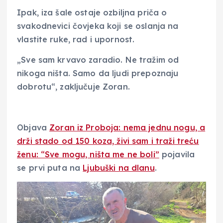
Ipak, iza šale ostaje ozbiljna priča o
svakodnevici čovjeka koji se oslanja na
vlastite ruke, rad i upornost.
„Sve sam krvavo zaradio. Ne tražim od
nikoga ništa. Samo da ljudi prepoznaju
dobrotu“, zaključuje Zoran.
Objava
Zoran iz Proboja: nema jednu nogu, a
drži stado od 150 koza, živi sam i traži treću
ženu: “Sve mogu, ništa me ne boli”
pojavila
se prvi puta na
Ljubuški na dlanu
.