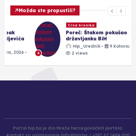
Možda ste propustili?
Crna kronika
Poreč: Štakom pokušao ubiti
državljanku BiH
Hip_Urednik
9 kolovoza, 2026
2 views
4
Portal hip.ba je dio Mreže hercegovačkih portala.
Kontakt za oglašavanje info@hip.ba / +387 67 1484 000