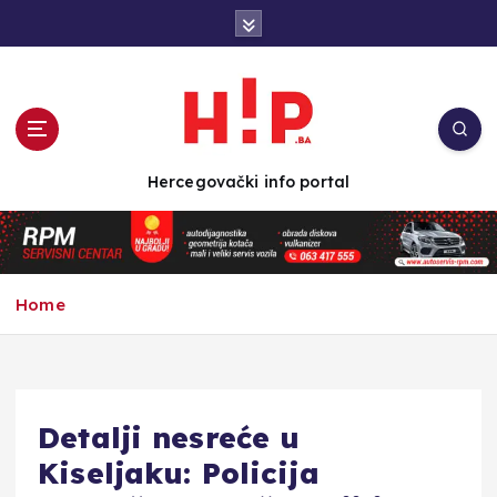
S
k
i
p
t
o
c
Hercegovački info portal
o
n
t
e
n
Home
t
Detalji nesreće u
Kiseljaku: Policija