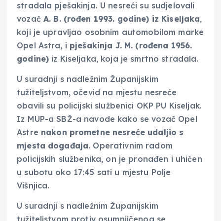
stradala pješakinja. U nesreći su sudjelovali
vozač
A. B. (rođen 1993. godine) iz Kiseljaka
,
koji je upravljao osobnim automobilom marke
Opel Astra, i
pješakinja J. M. (rođena 1956.
godine)
iz Kiseljaka, koja je smrtno stradala.
U suradnji s nadležnim Županijskim
tužiteljstvom, očevid na mjestu nesreće
obavili su policijski službenici OKP PU Kiseljak.
Iz MUP-a SBŽ-a navode kako se vozač Opel
Astre
nakon prometne nesreće udaljio s
mjesta događaja
. Operativnim radom
policijskih službenika, on je pronađen i uhićen
u subotu oko 17:45 sati u mjestu Polje
Višnjica.
U suradnji s nadležnim Županijskim
tužiteljstvom protiv osumnjičenog se