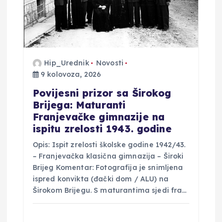
b
j
Hip_Urednik
Novosti
a
9 kolovoza, 2026
v
Povijesni prizor sa Širokog
Brijega: Maturanti
a
Franjevačke gimnazije na
ispitu zrelosti 1943. godine
Opis: Ispit zrelosti školske godine 1942/43.
– Franjevačka klasična gimnazija – Široki
Brijeg Komentar: Fotografija je snimljena
ispred konvikta (đački dom / ALU) na
Širokom Brijegu. S maturantima sjedi fra…