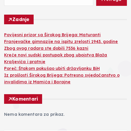
Zadnje
Povijesni prizor sa Širokog Brijega: Maturanti
Franjevačke gimnazije na ispitu zrelosti 1943. godine
Zbog ovog radara ste dobili 7536 kazni
Kreće novi sudski postupak zbog ubojstva Blaža
Kraljevića i pratnje
Poreč: Štakom pokušao ubiti državljanku BiH
Iz prošlosti Širokog Brijega: Potresno svjedočanstvo o
invalidima iz Mamića i Borajne
Komentari
Nema komentara za prikaz.