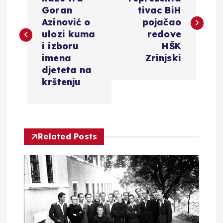
a
Goran
tivac BiH
v
Azinović o
pojačao
ulozi kuma
redove
i
i izboru
HŠK
imena
Zrinjski
g
djeteta na
krštenju
a
c
Related Posts
i
j
a
o