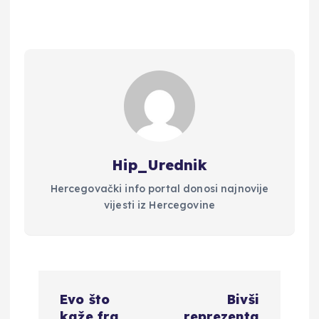
Hip_Urednik
Hercegovački info portal donosi najnovije
vijesti iz Hercegovine
N
Evo što
Bivši
kaže fra
reprezenta