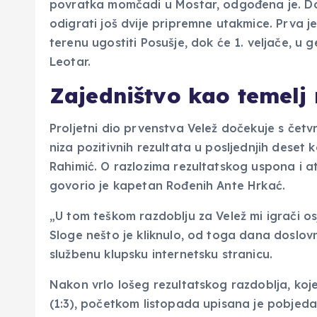
povratka momčadi u Mostar, odgođena je. Do
odigrati još dvije pripremne utakmice. Prva 
terenu ugostiti Posušje, dok će 1. veljače, u
Leotar.
Zajedništvo kao temelj
Proljetni dio prvenstva Velež dočekuje s četvrt
niza pozitivnih rezultata u posljednjih deset
Rahimić. O razlozima rezultatskog uspona i atm
govorio je kapetan Rođenih Ante Hrkać.
„U tom teškom razdoblju za Velež mi igrači os
Sloge nešto je kliknulo, od toga dana doslovn
službenu klupsku internetsku stranicu.
Nakon vrlo lošeg rezultatskog razdoblja, koj
(1:3), početkom listopada upisana je pobjeda 