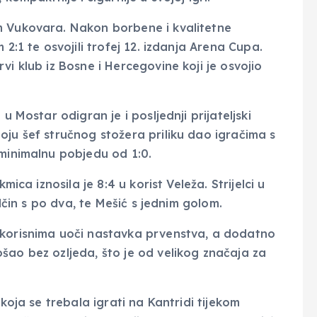
m Vukovara. Nakon borbene i kvalitetne
 2:1 te osvojili trofej 12. izdanja Arena Cupa.
vi klub iz Bosne i Hercegovine koji je osvojio
u Mostar odigran je i posljednji prijateljski
oju šef stručnog stožera priliku dao igračima s
 minimalnu pobjedu od 1:0.
mica iznosila je 8:4 u korist Veleža. Strijelci u
alčin s po dva, te Mešić s jednim golom.
 korisnima uoči nastavka prvenstva, a dodatno
šao bez ozljeda, što je od velikog značaja za
 koja se trebala igrati na Kantridi tijekom