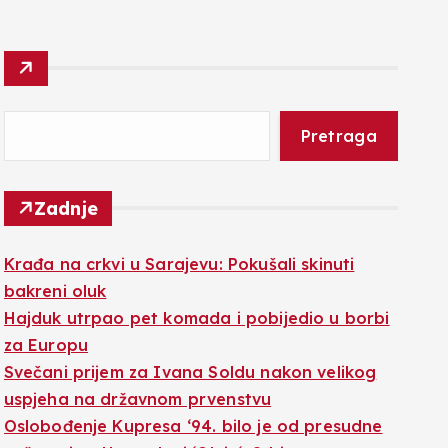
Pretraga
Zadnje
Krađa na crkvi u Sarajevu: Pokušali skinuti
bakreni oluk
Hajduk utrpao pet komada i pobijedio u borbi
za Europu
Svečani prijem za Ivana Soldu nakon velikog
uspjeha na državnom prvenstvu
Oslobođenje Kupresa ‘94. bilo je od presudne