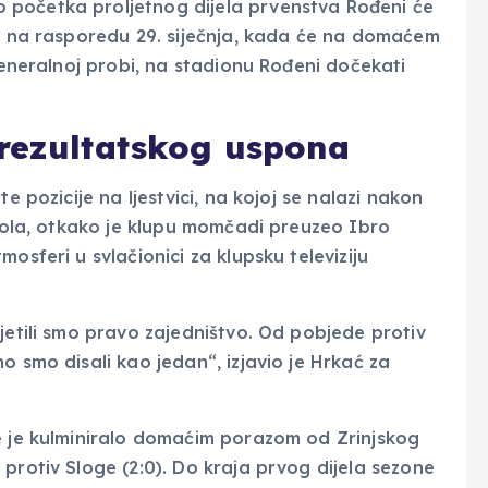
 početka proljetnog dijela prvenstva Rođeni će
je na rasporedu 29. siječnja, kada će na domaćem
 generalnoj probi, na stadionu Rođeni dočekati
 rezultatskog uspona
e pozicije na ljestvici, na kojoj se nalazi nakon
 kola, otkako je klupu momčadi preuzeo Ibro
osferi u svlačionici za klupsku televiziju
jetili smo pravo zajedništvo. Od pobjede protiv
o smo disali kao jedan“, izjavio je Hrkać za
e je kulminiralo domaćim porazom od Zrinjskog
protiv Sloge (2:0). Do kraja prvog dijela sezone