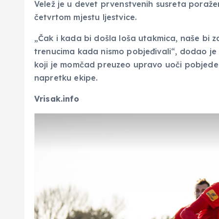
Velež je u devet prvenstvenih susreta poraže
četvrtom mjestu ljestvice.
„Čak i kada bi došla loša utakmica, naše bi za
trenucima kada nismo pobjeđivali“, dodao je H
koji je momčad preuzeo upravo uoči pobjede 
napretku ekipe.
Vrisak.info