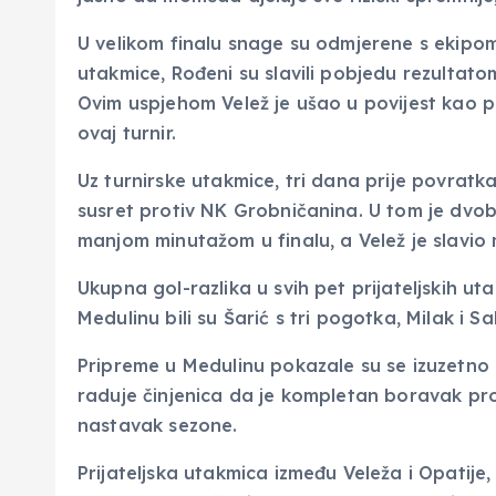
U velikom finalu snage su odmjerene s ekipo
utakmice, Rođeni su slavili pobjedu rezultatom
Ovim uspjehom Velež je ušao u povijest kao pr
ovaj turnir.
Uz turnirske utakmice, tri dana prije povratka 
susret protiv NK Grobničanina. U tom je dvob
manjom minutažom u finalu, a Velež je slavio
Ukupna gol-razlika u svih pet prijateljskih utak
Medulinu bili su Šarić s tri pogotka, Milak i S
Pripreme u Medulinu pokazale su se izuzetno
raduje činjenica da je kompletan boravak pro
nastavak sezone.
Prijateljska utakmica između Veleža i Opatije,