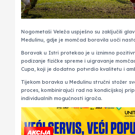
Nogometaši Veleža uspješno su zaključili glav
Medulinu, gdje je momčad boravila uoči nasta
Boravak u Istri protekao je u iznimno pozitiv
podizanje fizičke spreme i uigravanje momčad
Cupa, koji je dodatno potvrdio kvalitetu i am
Tijekom boravka u Medulinu stručni stožer sv
proces, kombinirajući rad na kondicijskoj prip
individualnih mogućnosti igrača.