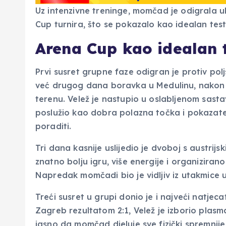
Uz intenzivne treninge, momčad je odigrala u
Cup turnira, što se pokazalo kao idealan test
Arena Cup kao idealan 
Prvi susret grupne faze odigran je protiv po
već drugog dana boravka u Medulinu, nakon vi
terenu. Velež je nastupio u oslabljenom sastav
poslužio kao dobra polazna točka i pokazat
poraditi.
Tri dana kasnije uslijedio je dvoboj s austri
znatno bolju igru, više energije i organiziran
Napredak momčadi bio je vidljiv iz utakmice 
Treći susret u grupi donio je i najveći natjec
Zagreb rezultatom 2:1, Velež je izborio plasm
jasno da momčad djeluje sve fizički spremnije, 