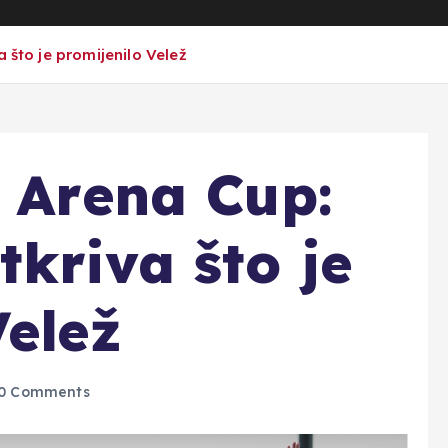
 što je promijenilo Velež
o Arena Cup:
tkriva što je
Velež
0 Comments