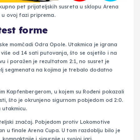
kupno pet prijateljskih susreta u sklopu Arena
 u ovoj fazi priprema.
test forme
ljske momčadi Odra Opole. Utakmica je igrana
še od 14 sati putovanja, što se osjetilo i na
u i poražen je rezultatom 2:1, no susret je
elj segmenata na kojima je trebalo dodatno
jskim Kapfenbergerom, u kojem su Rođeni pokazali
osti, što je okrunjeno sigurnom pobjedom od 2:0.
u utakmicu.
ateljski značaj. Pobjedom protiv Lokomotive
an u finale Arena Cupa. U tom razdoblju bilo je
kompaktnije i sigurnije u svojoj igri.