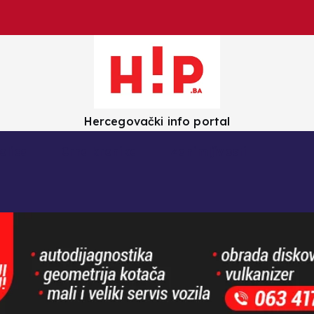
Hercegovački info portal
olica
Crna kronika
Zanimljivosti