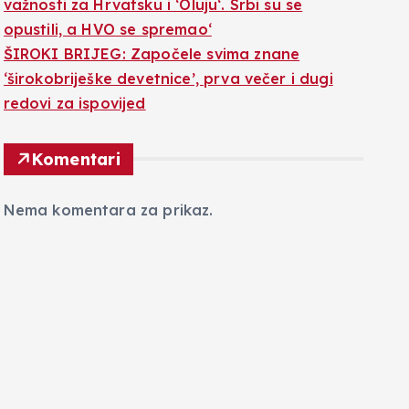
važnosti za Hrvatsku i ‘Oluju‘. Srbi su se
opustili, a HVO se spremao‘
ŠIROKI BRIJEG: Započele svima znane
‘širokobriješke devetnice’, prva večer i dugi
redovi za ispovijed
Komentari
Nema komentara za prikaz.