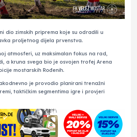
ni dio zimskih priprema koje su odradili u
vka proljetnog dijela prvenstva.
noj atmosferi, uz maksimalan fokus na rad,
i, a kruna svega bio je osvojen trofej Arena
bicije mostarskih Rođenih.
akodnevno je provodio planirani trenažni
remi, taktičkim segmentima igre i provjeri