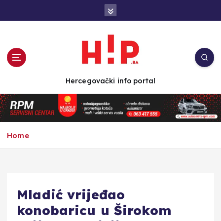
S
k
i
p
t
o
c
Hercegovački info portal
o
n
t
e
n
Home
t
Mladić vrijeđao
konobaricu u Širokom