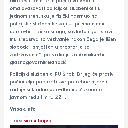
alkotestiranje te je počeo vrijeđati i
omalovažavati policijske službenike i u
jednom trenutku je fizički nasrnuo na
policijske službenike koji su prema njemu
upotrebili fizičku snagu, savladali ga i stavili
mu sredstva za vezivanje nakon čega je lišen
slobode i smješten u prostorije za
zadržavanje”, potvrdio je za
Vrisak.info
glasnogovornik Banožić.
Policijski službenici PU Široki Brijeg će protiv
počinitelja poduzeti sve potrebne mjere i
radnje sukladno odredbama Zakona o
javnom redu i miru ŽZH.
Vrisak.info
Tags:
široki brijeg