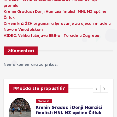
promila
Krehin Gradac i Donji Hamzići finalisti MNL MZ općine
Čitluk
Crveni križ ŽZH organizira ljetovanje za djecu i mlade u
Novom Vinodolskom
VIDEO: Velika tučnjava BBB-a i Torcide u Zagrebu
Komentari
Nema komentara za prikaz.
Možda ste propustili?
Novosti
Crveni križ ŽZH organizira
ljetovanje za djecu i mlade u