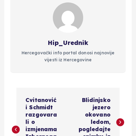
Hip_Urednik
Hercegovački info portal donosi najnovije
vijesti iz Hercegovine
N
Cvitanović
Blidinjsko
a
i Schmidt
jezero
razgovara
okovano
v
li o
ledom,
izmjenama
pogledajte