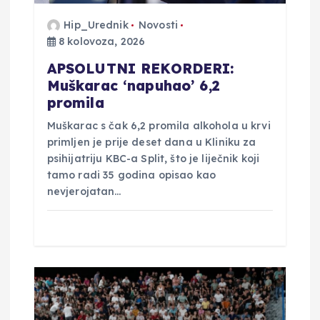
j
Hip_Urednik
Novosti
a
8 kolovoza, 2026
v
APSOLUTNI REKORDERI:
Muškarac ‘napuhao’ 6,2
a
promila
Muškarac s čak 6,2 promila alkohola u krvi
primljen je prije deset dana u Kliniku za
psihijatriju KBC-a Split, što je liječnik koji
tamo radi 35 godina opisao kao
nevjerojatan…