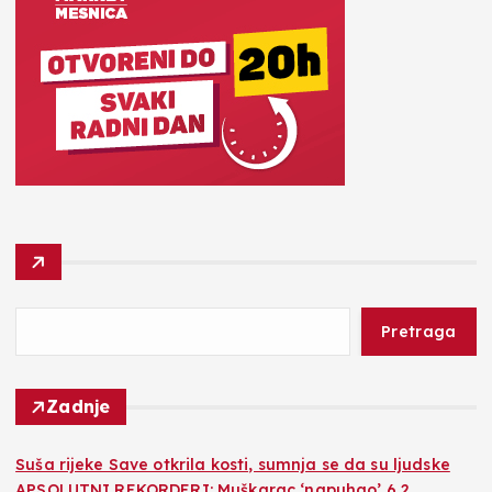
Pretraga
Zadnje
Suša rijeke Save otkrila kosti, sumnja se da su ljudske
APSOLUTNI REKORDERI: Muškarac ‘napuhao’ 6,2