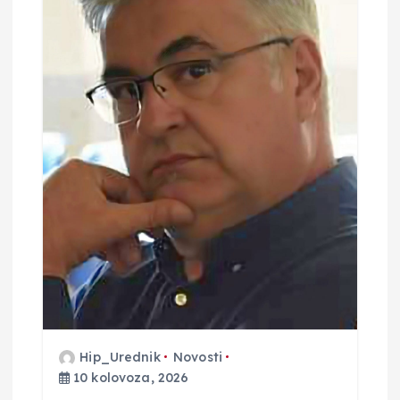
b
j
a
v
a
Hip_Urednik
Novosti
10 kolovoza, 2026