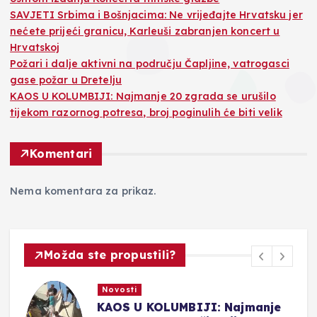
SAVJETI Srbima i Bošnjacima: Ne vrijeđajte Hrvatsku jer
nećete prijeći granicu, Karleuši zabranjen koncert u
Hrvatskoj
Požari i dalje aktivni na području Čapljine, vatrogasci
gase požar u Dretelju
KAOS U KOLUMBIJI: Najmanje 20 zgrada se urušilo
tijekom razornog potresa, broj poginulih će biti velik
Komentari
Nema komentara za prikaz.
Možda ste propustili?
Novosti
KAOS U KOLUMBIJI: Najmanje