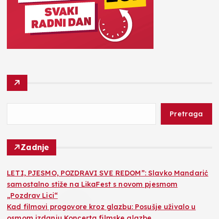
Pretraga
Zadnje
LETI, PJESMO, POZDRAVI SVE REDOM”: Slavko Mandarić
samostalno stiže na LikaFest s novom pjesmom
„Pozdrav Lici“
Kad filmovi progovore kroz glazbu: Posušje uživalo u
osmom izdanju Koncerta filmske glazbe