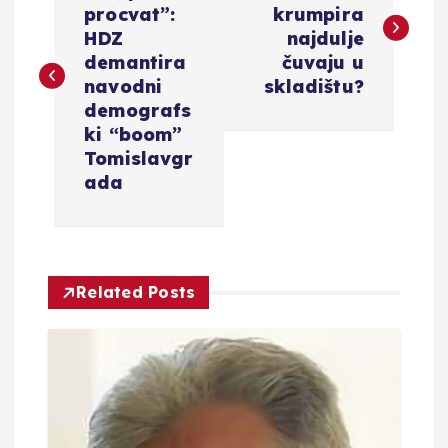
procvat”:
krumpira
v
HDZ
najdulje
demantira
čuvaju u
i
navodni
skladištu?
demografs
g
ki “boom”
Tomislavgr
a
ada
c
i
Related Posts
j
a
o