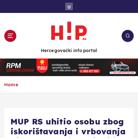
S
k
i
p
t
o
c
Hercegovački info portal
o
n
t
e
n
Home
t
MUP RS uhitio osobu zbog
iskorištavanja i vrbovanja