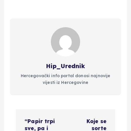
Hip_Urednik
Hercegovački info portal donosi najnovije
vijesti iz Hercegovine
N
“Papir trpi
Koje se
a
sve, pa i
sorte