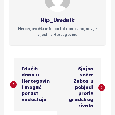
Hip_Urednik
Hercegovački info portal donosi najnovije
vijesti iz Hercegovine
N
Idućih
Sjajna
a
dana u
večer
Hercegovin
Zubca u
v
i moguć
pobjedi
porast
protiv
i
vodostaja
gradskog
rivala
g