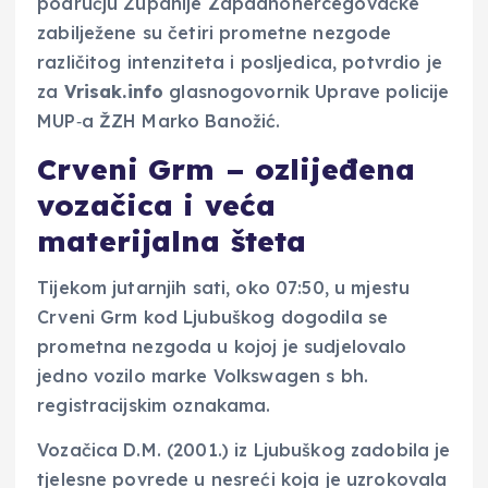
području Županije Zapadnohercegovačke
zabilježene su četiri prometne nezgode
različitog intenziteta i posljedica, potvrdio je
za
Vrisak.info
glasnogovornik Uprave policije
MUP‑a ŽZH Marko Banožić.
Crveni Grm – ozlijeđena
vozačica i veća
materijalna šteta
Tijekom jutarnjih sati, oko 07:50, u mjestu
Crveni Grm kod Ljubuškog dogodila se
prometna nezgoda u kojoj je sudjelovalo
jedno vozilo marke Volkswagen s bh.
registracijskim oznakama.
Vozačica D.M. (2001.) iz Ljubuškog zadobila je
tjelesne povrede u nesreći koja je uzrokovala