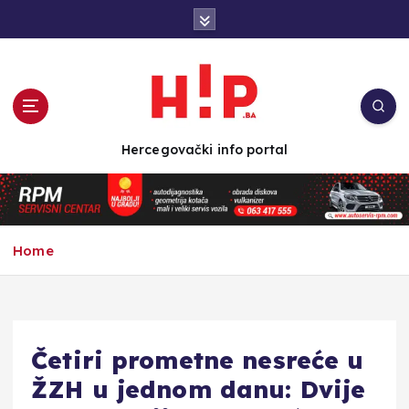
S
k
i
p
t
o
c
Hercegovački info portal
o
n
t
e
n
Home
t
Četiri prometne nesreće u
ŽZH u jednom danu: Dvije