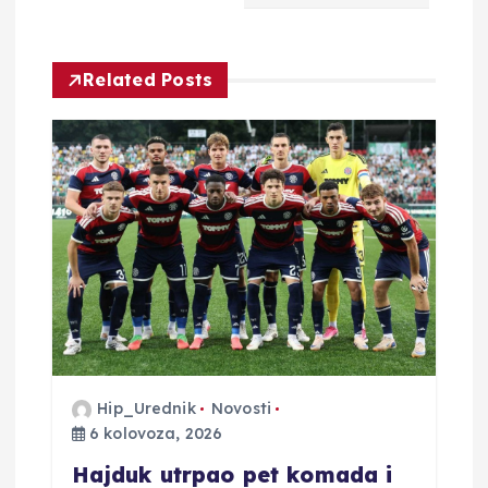
a
Related Posts
c
i
j
a
o
b
j
Hip_Urednik
Novosti
6 kolovoza, 2026
a
Hajduk utrpao pet komada i