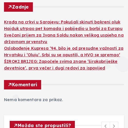
Zadnje
Krađa na crkvi u Sarajevu: Pokušali skinuti bakreni oluk
Hajduk utrpao pet komada i pobijedio u borbi za Europu
Svečani prijem za Ivana Soldu nakon velikog uspjeha na
državnom prvenstvu
Oslobođenje Kupresa ‘94. bilo je od presudne važnosti za
Hrvatsku i ‘Oluju‘. Srbi su se opustili, a HVO se spremao‘
ŠIROKI BRIJEG: Započele svima znane ‘širokobriješke
devetnice’, prva večer i dugi redovi za ispovijed
Komentari
Nema komentara za prikaz.
Možda ste propustili?