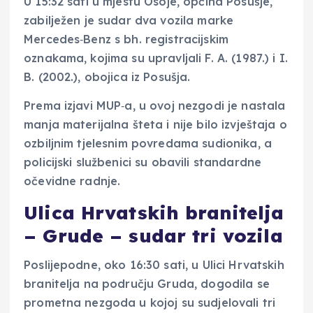
U 15:32 sati u mjestu Osoje, općina Posušje,
zabilježen je sudar dva vozila marke
Mercedes‑Benz s bh. registracijskim
oznakama, kojima su upravljali F. A. (1987.) i I.
B. (2002.), obojica iz Posušja.
Prema izjavi MUP‑a, u ovoj nezgodi je nastala
manja materijalna šteta i nije bilo izvještaja o
ozbiljnim tjelesnim povredama sudionika, a
policijski službenici su obavili standardne
očevidne radnje.
Ulica Hrvatskih branitelja
– Grude – sudar tri vozila
Poslijepodne, oko 16:30 sati, u Ulici Hrvatskih
branitelja na području Gruda, dogodila se
prometna nezgoda u kojoj su sudjelovali tri