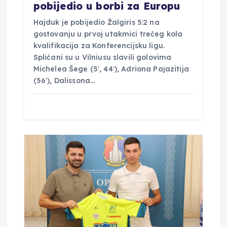
pobijedio u borbi za Europu
v
Hajduk je pobijedio Žalgiris 5:2 na
gostovanju u prvoj utakmici trećeg kola
a
kvalifikacija za Konferencijsku ligu.
Splićani su u Vilniusu slavili golovima
Michelea Šege (5′, 44′), Adriona Pajazitija
(56′), Dalissona…