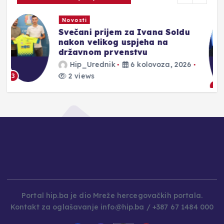
Novosti
Oslobođenje Kupresa ‘94. bilo
je od presudne važnosti za
Hrvatsku i ‘Oluju‘. Srbi su se
opustili, a HVO se spremao‘
Hip_Urednik
6 kolovoza, 2026
2 views
4
Portal hip.ba je dio Mreže hercegovačkih portala.
Kontakt za oglašavanje info@hip.ba / +387 67 1484 000