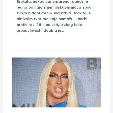
Brokula, nekad zanemarena, danas je
v
jedna od najcjenjenijih kupusnjača zbog
svojih blagotvornih svojstava. Bogata je
a
aktivnim tvarima koje pomažu u borbi
protiv različitih bolesti, a zbog lake
probavljivosti idealna je…