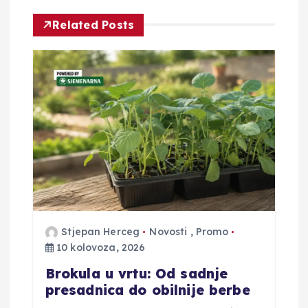
a
Related Posts
c
i
j
a
o
b
Stjepan Herceg
Novosti
,
Promo
10 kolovoza, 2026
j
Brokula u vrtu: Od sadnje
a
presadnica do obilnije berbe