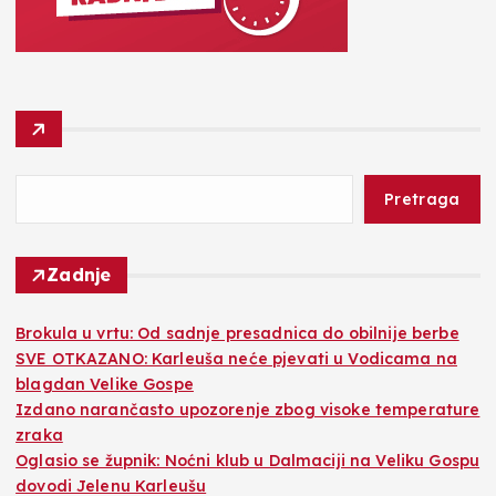
Pretraga
Zadnje
Brokula u vrtu: Od sadnje presadnica do obilnije berbe
SVE OTKAZANO: Karleuša neće pjevati u Vodicama na
blagdan Velike Gospe
Izdano narančasto upozorenje zbog visoke temperature
zraka
Oglasio se župnik: Noćni klub u Dalmaciji na Veliku Gospu
dovodi Jelenu Karleušu