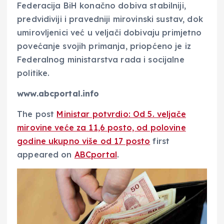
Federacija BiH konačno dobiva stabilniji,
predvidiviji i pravedniji mirovinski sustav, dok
umirovljenici već u veljači dobivaju primjetno
povećanje svojih primanja, priopćeno je iz
Federalnog ministarstva rada i socijalne
politike.
www.abcportal.info
The post
Ministar potvrdio: Od 5. veljače
mirovine veće za 11,6 posto, od polovine
godine ukupno više od 17 posto
first
appeared on
ABCportal
.