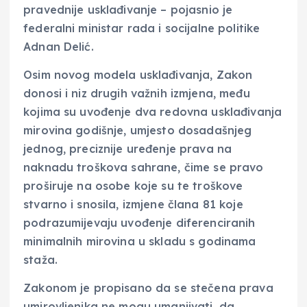
pravednije usklađivanje – pojasnio je
federalni ministar rada i socijalne politike
Adnan Delić.
Osim novog modela usklađivanja, Zakon
donosi i niz drugih važnih izmjena, među
kojima su uvođenje dva redovna usklađivanja
mirovina godišnje, umjesto dosadašnjeg
jednog, preciznije uređenje prava na
naknadu troškova sahrane, čime se pravo
proširuje na osobe koje su te troškove
stvarno i snosila, izmjene člana 81 koje
podrazumijevaju uvođenje diferenciranih
minimalnih mirovina u skladu s godinama
staža.
Zakonom je propisano da se stečena prava
umirovljenika ne mogu umanjivati, da