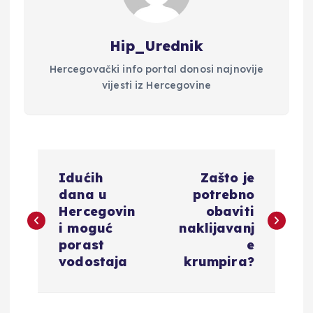
Hip_Urednik
Hercegovački info portal donosi najnovije
vijesti iz Hercegovine
N
Idućih
Zašto je
a
dana u
potrebno
Hercegovin
obaviti
v
i moguć
naklijavanj
porast
e
i
vodostaja
krumpira?
g