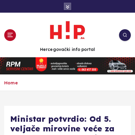
S
k
i
p
t
o
c
Hercegovački info portal
o
n
t
e
n
Home
t
Ministar potvrdio: Od 5.
veljače mirovine veće za