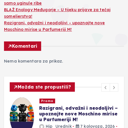
samo uginule ribe
BLAŽ Enology Međugorje – U tijeku prijave za tečaj
somelierstva!
Razigrani, odvažni i neodoljivi – upoznajte nove
Moschino mirise u Parfumeriji M!
Komentari
Nema komentara za prikaz.
Možda ste propustili?
Promo
Razigrani, odvažni i neodoljivi –
upoznajte nove Moschino mirise
u Parfumeriji M!
Hip_Urednik
7 kolovoza, 2026