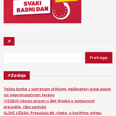
Pretraga
Zadnje
Teška borba s vatrenom stihijom: Helikopteri gase požar
na nepristupačnom terenu
(VIDEO) Užasni prizori u BiH: Rijeka u potpunosti
presušila, riba uginula
SLIKE UŽASA: Presušuju bh. rijeke, u koritima ostaju