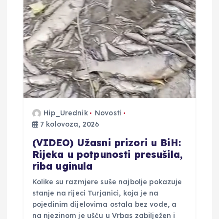
a
o
b
j
a
Hip_Urednik
Novosti
v
7 kolovoza, 2026
a
(VIDEO) Užasni prizori u BiH:
Rijeka u potpunosti presušila,
riba uginula
Kolike su razmjere suše najbolje pokazuje
stanje na rijeci Turjanici, koja je na
pojedinim dijelovima ostala bez vode, a
na njezinom je ušću u Vrbas zabilježen i