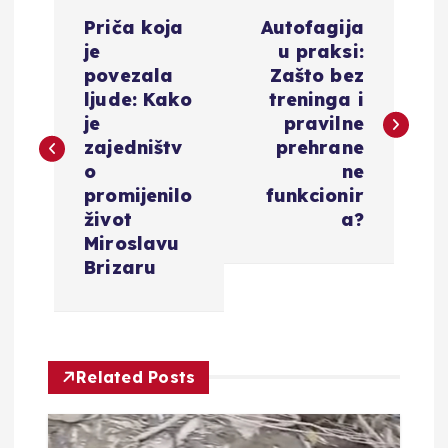
N
Priča koja
Autofagija
a
je
u praksi:
povezala
Zašto bez
v
ljude: Kako
treninga i
je
pravilne
i
zajedništv
prehrane
o
ne
g
promijenilo
funkcionir
život
a?
a
Miroslavu
Brizaru
c
i
Related Posts
j