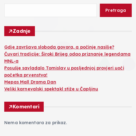
Pretraga
Zadnje
Gdje završava sloboda govora, a počinje nasilje?
Čuvari tradicije: Široki Brijeg odao priznanje legendama
MNL-a
Posušje savladalo Tomislav u posljednjoj provjeri uoči
početka prvenstva!
Mepas Mall Drama Dan
Veliki karnevalski spektakl stiže u Čapljinu
Komentari
Nema komentara za prikaz.