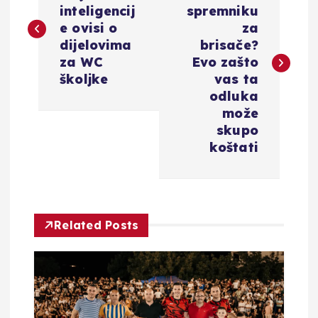
inteligencij
spremniku
v
e ovisi o
za
dijelovima
brisače?
i
za WC
Evo zašto
školjke
vas ta
g
odluka
može
a
skupo
koštati
c
i
Related Posts
j
a
o