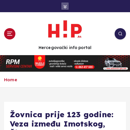
S
k
i
p
t
o
c
Hercegovački info portal
o
n
t
e
n
Home
t
Žovnica prije 123 godine:
Veza između Imotskog,