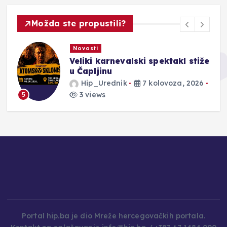
Možda ste propustili?
Novosti
Veliki karnevalski spektakl stiže
u Čapljinu
Hip_Urednik
7 kolovoza, 2026
3 views
5
Portal hip.ba je dio Mreže hercegovačkih portala.