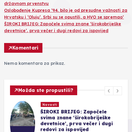
državnom prvenstvu
Oslobođenje Kupresa ‘94. bilo je od presudne važnosti za
Hrvatsku i ‘Oluju‘. Srbi su se opustili, a HVO se spremao‘
ŠIROKI BRIJEG: Započele svima znane ‘širokobriješke
devetnice’, prva večer i dugi redovi za ispovijed
Komentari
Nema komentara za prikaz.
Možda ste propustili?
Novosti
ŠIROKI BRIJEG: Započele
svima znane ‘širokobriješke
devetnice’, prva večer i dugi
redovi za ispovijed