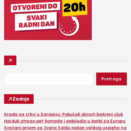
Pretraga
Zadnje
Krađa na crkvi u Sarajevu: Pokušali skinuti bakreni oluk
Hajduk utrpao pet komada i pobijedio u borbi za Europu
Svečani prijem za Ivana Soldu nakon velikog uspjeha na