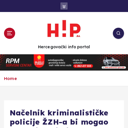
S
k
i
p
t
o
c
Hercegovački info portal
o
n
t
e
n
Home
t
Načelnik kriminalističke
policije ŽZH-a bi mogao