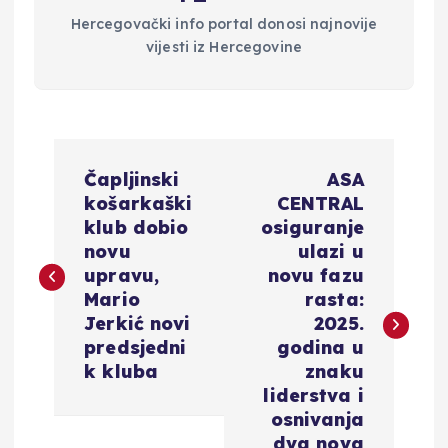
Hercegovački info portal donosi najnovije
vijesti iz Hercegovine
N
Čapljinski
ASA
a
košarkaški
CENTRAL
klub dobio
osiguranje
v
novu
ulazi u
upravu,
novu fazu
i
Mario
rasta:
Jerkić novi
2025.
g
predsjedni
godina u
k kluba
znaku
a
liderstva i
osnivanja
dva nova