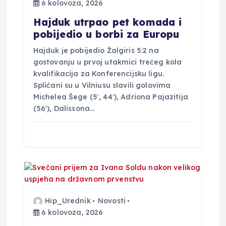
a
6 kolovoza, 2026
Hajduk utrpao pet komada i
pobijedio u borbi za Europu
Hajduk je pobijedio Žalgiris 5:2 na
gostovanju u prvoj utakmici trećeg kola
kvalifikacija za Konferencijsku ligu.
Splićani su u Vilniusu slavili golovima
Michelea Šege (5′, 44′), Adriona Pajazitija
(56′), Dalissona…
Hip_Urednik
Novosti
6 kolovoza, 2026