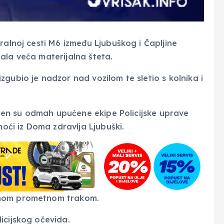
ralnoj cesti M6 između Ljubuškog i Čapljine
ala veća materijalna šteta.
gubio je nadzor nad vozilom te sletio s kolnika i
eren su odmah upućene ekipe Policijske uprave
moći iz Doma zdravlja Ljubuški.
dnom prometnom trakom.
icijskog očevida.