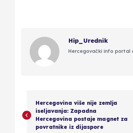
Hip_Urednik
Hercegovački info portal d
N
Hercegovina više nije zemlja
a
iseljavanja: Zapadna
Hercegovina postaje magnet za
v
povratnike iz dijaspore