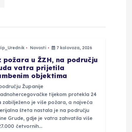
Hip_Urednik
Novosti
7 kolovoza, 2026
z požara u ŽZH, na području
uda vatra prijetila
ambenim objektima
području Županije
adnohercegovačke tijekom protekla 24
 zabilježeno je više požara, a najveća
rijalna šteta nastala je na području
ne Grude, gdje je vatra zahvatila više
27.000 četvornih…