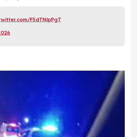
.twitter.com/F5dTNlpPgT
2026