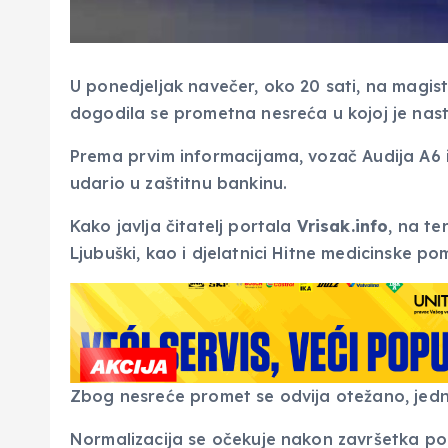
U ponedjeljak navečer, oko 20 sati, na magist
dogodila se prometna nesreća u kojoj je nast
Prema prvim informacijama, vozač Audija A6 iz
udario u zaštitnu bankinu.
Kako javlja čitatelj portala
Vrisak.info
, na t
Ljubuški, kao i djelatnici Hitne medicinske po
Zbog nesreće promet se odvija otežano, je
Normalizacija se očekuje nakon završetka pol