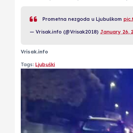
Prometna nezgoda u Ljubuškom
pic
— Vrisak.info (@Vrisak2018)
January 26, 
Vrisak.info
Tags:
Ljubuški