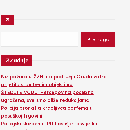
Pretraga
Zadnje
Niz požara u ŽZH, na području Gruda vatra
prijetila stambenim objektima
ŠTEDITE VODU: Hercegovina posebno
ugrožena, sve smo bliže redukcijama
Policija pronašla kradljivca parfema u
posuškoj trgovini
Policijski službenici PU Posušje rasvijetlili