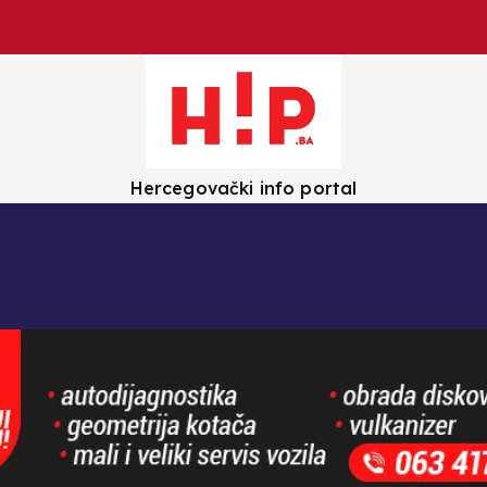
Hercegovački info portal
olica
Crna kronika
Zanimljivosti