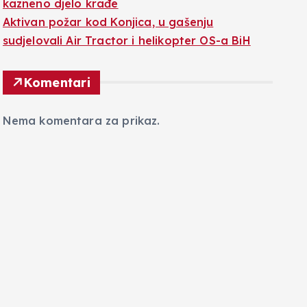
kazneno djelo krađe
Aktivan požar kod Konjica, u gašenju
sudjelovali Air Tractor i helikopter OS-a BiH
Komentari
Nema komentara za prikaz.