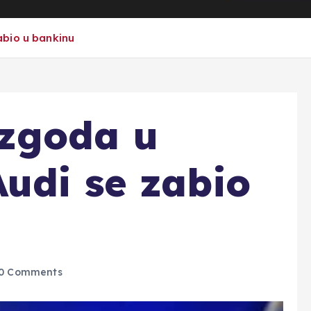
abio u bankinu
zgoda u
udi se zabio
0 Comments