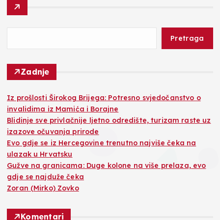
Pretraga
Zadnje
Iz prošlosti Širokog Brijega: Potresno svjedočanstvo o
invalidima iz Mamića i Borajne
Blidinje sve privlačnije ljetno odredište, turizam raste uz
izazove očuvanja prirode
Evo gdje se iz Hercegovine trenutno najviše čeka na
ulazak u Hrvatsku
Gužve na granicama: Duge kolone na više prelaza, evo
gdje se najduže čeka
Zoran (Mirko) Zovko
Komentari