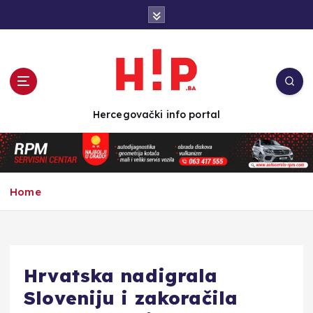
S
k
i
p
t
o
c
Hercegovački info portal
o
n
t
e
n
Home
t
Hrvatska nadigrala
Sloveniju i zakoračila