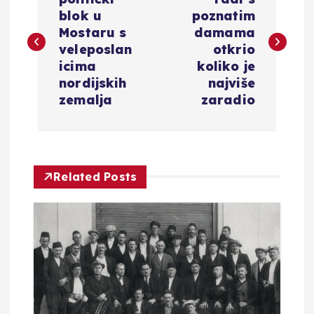
a
blok u
poznatim
v
Mostaru s
damama
veleposlan
otkrio
i
icima
koliko je
nordijskih
najviše
g
zemalja
zaradio
a
c
Related Posts
i
j
a
o