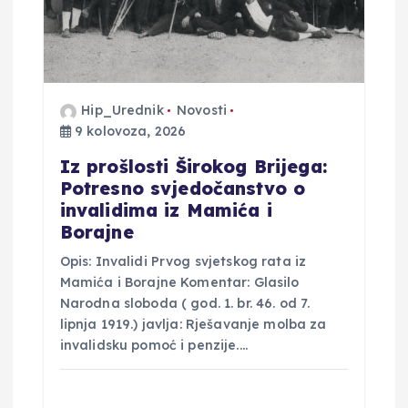
b
j
Hip_Urednik
Novosti
a
9 kolovoza, 2026
v
Iz prošlosti Širokog Brijega:
Potresno svjedočanstvo o
invalidima iz Mamića i
a
Borajne
Opis: Invalidi Prvog svjetskog rata iz
Mamića i Borajne Komentar: Glasilo
Narodna sloboda ( god. 1. br. 46. od 7.
lipnja 1919.) javlja: Rješavanje molba za
invalidsku pomoć i penzije.…