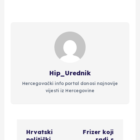
Hip_Urednik
Hercegovački info portal donosi najnovije
vijesti iz Hercegovine
N
Hrvatski
Frizer koji
politički
radi s