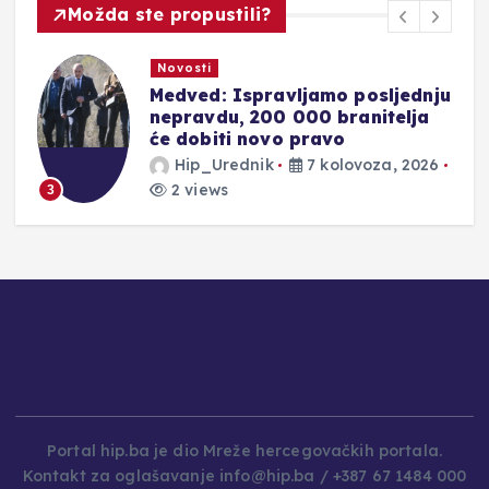
Možda ste propustili?
Novosti
Medved: Ispravljamo posljednju
i
nepravdu, 200 000 branitelja
će dobiti novo pravo
Hip_Urednik
7 kolovoza, 2026
2 views
3
Portal hip.ba je dio Mreže hercegovačkih portala.
Kontakt za oglašavanje info@hip.ba / +387 67 1484 000