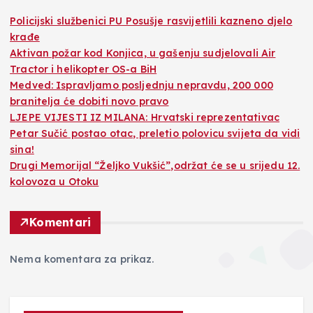
Policijski službenici PU Posušje rasvijetlili kazneno djelo
krađe
Aktivan požar kod Konjica, u gašenju sudjelovali Air
Tractor i helikopter OS-a BiH
Medved: Ispravljamo posljednju nepravdu, 200 000
branitelja će dobiti novo pravo
LJEPE VIJESTI IZ MILANA: Hrvatski reprezentativac
Petar Sučić postao otac, preletio polovicu svijeta da vidi
sina!
Drugi Memorijal “Željko Vukšić”,održat će se u srijedu 12.
kolovoza u Otoku
Komentari
Nema komentara za prikaz.