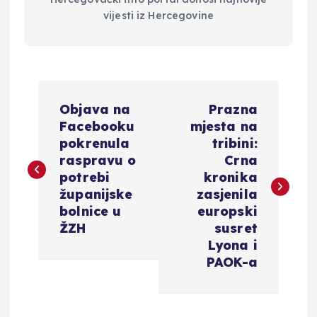
vijesti iz Hercegovine
N
Objava na
Prazna
a
Facebooku
mjesta na
pokrenula
tribini:
v
raspravu o
Crna
potrebi
kronika
i
županijske
zasjenila
bolnice u
europski
g
ŽZH
susret
Lyona i
a
PAOK-a
c