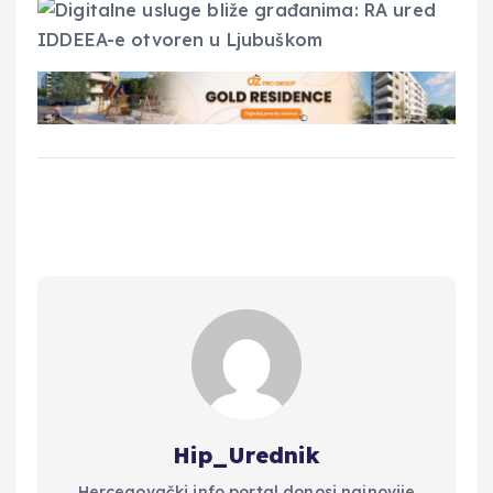
Hip_Urednik
Hercegovački info portal donosi najnovije