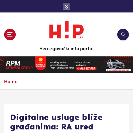
S
k
i
p
t
o
c
Hercegovački info portal
o
n
t
e
n
Home
t
Digitalne usluge bliže
građanima: RA ured