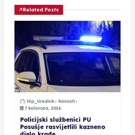
i
Related Posts
j
a
o
b
j
a
Hip_Urednik
Novosti
v
7 kolovoza, 2026
Policijski službenici PU
a
Posušje rasvijetlili kazneno
djelo krađe