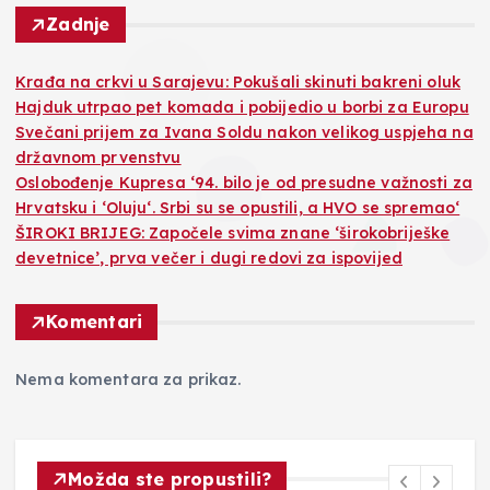
Zadnje
Krađa na crkvi u Sarajevu: Pokušali skinuti bakreni oluk
Hajduk utrpao pet komada i pobijedio u borbi za Europu
Svečani prijem za Ivana Soldu nakon velikog uspjeha na
državnom prvenstvu
Oslobođenje Kupresa ‘94. bilo je od presudne važnosti za
Hrvatsku i ‘Oluju‘. Srbi su se opustili, a HVO se spremao‘
ŠIROKI BRIJEG: Započele svima znane ‘širokobriješke
devetnice’, prva večer i dugi redovi za ispovijed
Komentari
Nema komentara za prikaz.
Možda ste propustili?