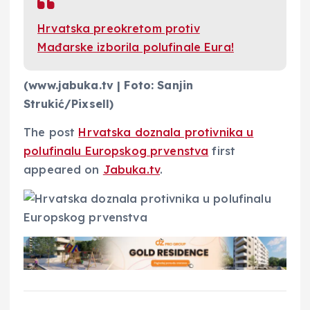
Hrvatska preokretom protiv
Mađarske izborila polufinale Eura!
(www.jabuka.tv | Foto: Sanjin
Strukić/Pixsell)
The post
Hrvatska doznala protivnika u
polufinalu Europskog prvenstva
first
appeared on
Jabuka.tv
.