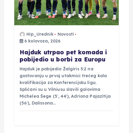
o
b
j
Hip_Urednik
Novosti
6 kolovoza, 2026
a
Hajduk utrpao pet komada i
v
pobijedio u borbi za Europu
Hajduk je pobijedio Žalgiris 5:2 na
a
gostovanju u prvoj utakmici trećeg kola
kvalifikacija za Konferencijsku ligu.
Splićani su u Vilniusu slavili golovima
Michelea Šege (5′, 44′), Adriona Pajazitija
(56′), Dalissona…