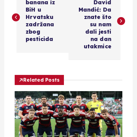
a
banana iz
David
BiH u
Mandić: Da
v
Hrvatsku
znate što
zadržana
su nam
i
zbog
dali jesti
pesticida
na dan
g
utakmice
a
c
Related Posts
i
j
a