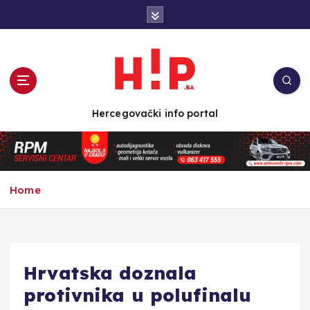
S
k
i
p
t
o
c
Hercegovački info portal
o
n
t
e
n
Home
t
Hrvatska doznala
protivnika u polufinalu