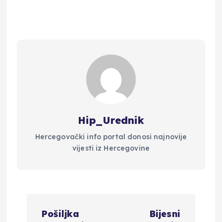
Hip_Urednik
Hercegovački info portal donosi najnovije
vijesti iz Hercegovine
N
Pošiljka
Bijesni