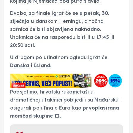
kojima je Njemačka oba puta slavila.
Dvoboj za finale igrat će se
u petak, 30.
siječnja
u danskom Herningu, a točna
satnica će biti
objavljena naknadno.
Utakmica će na rasporedu biti ili u 17:45 ili
20:30 sati.
U drugom polufinalnom ogledu igrat će
Danska i Island.
Podsjetimo, hrvatski rukometaši u
dramatičnoj utakmici pobijedili su Mađarsku i
osigurali polufinale Eura kao
prvoplasirana
momčad skupine II.