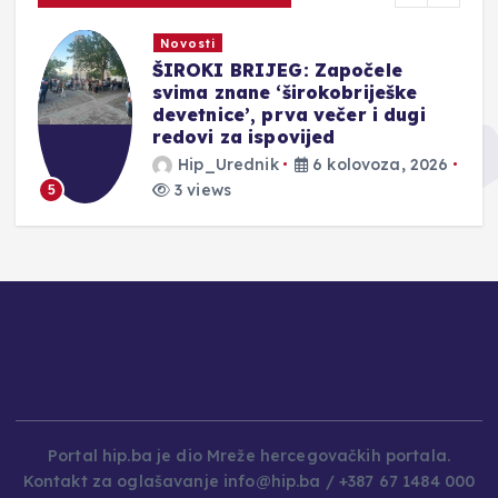
Novosti
ŠIROKI BRIJEG: Započele
svima znane ‘širokobriješke
devetnice’, prva večer i dugi
redovi za ispovijed
Hip_Urednik
6 kolovoza, 2026
3 views
5
Portal hip.ba je dio Mreže hercegovačkih portala.
Kontakt za oglašavanje info@hip.ba / +387 67 1484 000