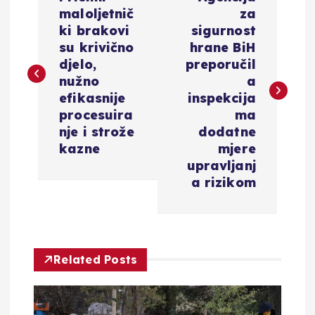
a
maloljetnič
za
ki brakovi
sigurnost
v
su krivično
hrane BiH
djelo,
preporučil
i
nužno
a
efikasnije
inspekcija
g
procesuira
ma
nje i strože
dodatne
a
kazne
mjere
upravljanj
c
a rizikom
i
j
Related Posts
a