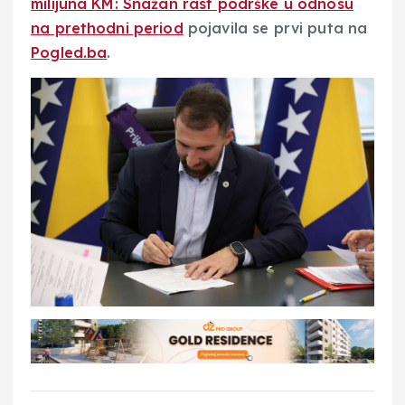
milijuna KM: Snažan rast podrške u odnosu
na prethodni period
pojavila se prvi puta na
Pogled.ba
.