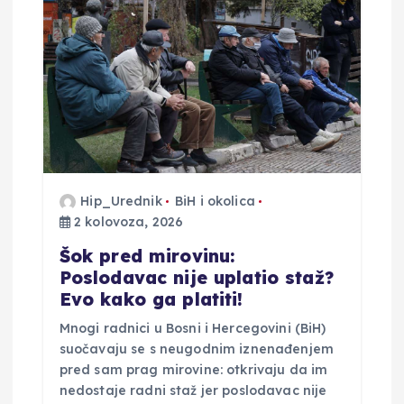
o
b
j
a
v
Hip_Urednik
BiH i okolica
2 kolovoza, 2026
a
Šok pred mirovinu:
Poslodavac nije uplatio staž?
Evo kako ga platiti!
Mnogi radnici u Bosni i Hercegovini (BiH)
suočavaju se s neugodnim iznenađenjem
pred sam prag mirovine: otkrivaju da im
nedostaje radni staž jer poslodavac nije