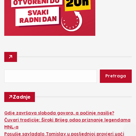
Pretraga
Zadnje
Gdje završava sloboda govora, a počinje nasilje?
Čuvari tradicije: Široki Brijeg odao priznanje legendama
MNL-a
Posušje savladalo Tomislav u posljednjoj provjeri uoči