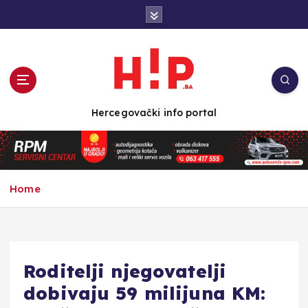
S
k
i
p
t
o
c
Hercegovački info portal
o
n
t
e
n
Home
t
Roditelji njegovatelji
dobivaju 59 milijuna KM: