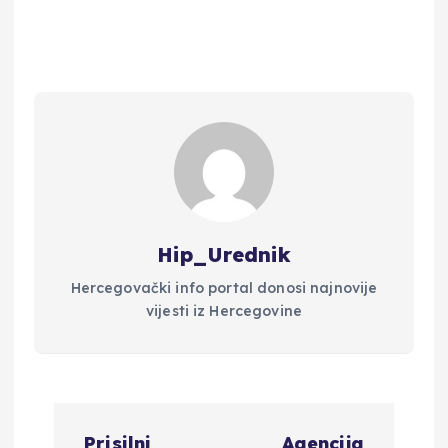
Hip_Urednik
Hercegovački info portal donosi najnovije
vijesti iz Hercegovine
N
Prisilni
Agencija