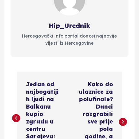
Hip_Urednik
Hercegovački info portal donosi najnovije
vijesti iz Hercegovine
N
Jedan od
Kako do
a
najbogatiji
ulaznice za
h ljudi na
polufinale?
v
Balkanu
Danci
kupio
razgrabili
i
zgradu u
sve prije
centru
pola
Sarajeva:
godine, a