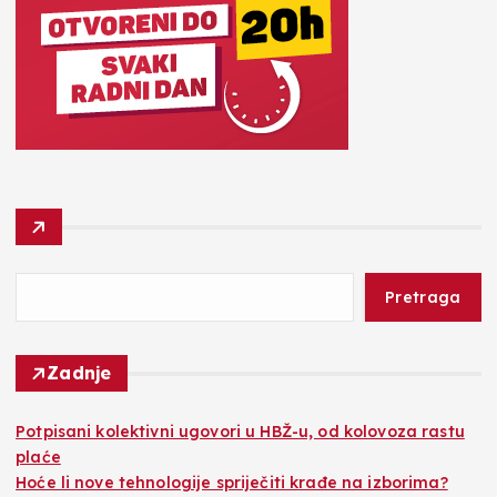
Pretraga
Zadnje
Potpisani kolektivni ugovori u HBŽ-u, od kolovoza rastu
plaće
Hoće li nove tehnologije spriječiti krađe na izborima?