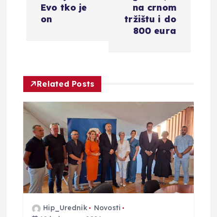
g
Evo tko je
na crnom
a
on
tržištu i do
800 eura
c
i
Related Posts
j
a
o
b
j
a
Hip_Urednik
Novosti