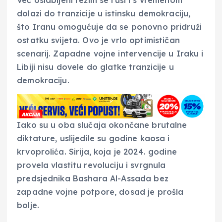
Već oslabljeni režim se ruši i s vremenom
dolazi do tranzicije u istinsku demokraciju,
što Iranu omogućuje da se ponovno pridruži
ostatku svijeta. Ovo je vrlo optimističan
scenarij. Zapadne vojne intervencije u Iraku i
Libiji nisu dovele do glatke tranzicije u
demokraciju.
Iako su u oba slučaja okončane brutalne
diktature, uslijedile su godine kaosa i
krvoprolića. Sirija, koja je 2024. godine
provela vlastitu revoluciju i svrgnula
predsjednika Bashara Al-Assada bez
zapadne vojne potpore, dosad je prošla
bolje.