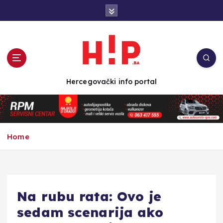
S
k
i
p
t
o
c
Hercegovački info portal
o
n
t
e
n
Home
t
Na rubu rata: Ovo je
sedam scenarija ako