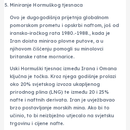
Miniranje Hormuškog tjesnaca
Ovo je dugogodišnja prijetnja globalnom
pomorskom prometu i opskrbi naftom, još od
iransko-iračkog rata 1980.-1988., kada je
Iran doista minirao plovne putove, a u
njihovom čišćenju pomogli su minolovci
britanske ratne mornarice.
Uski Hormuški tjesnac između Irana i Omana
ključna je točka. Kroz njega godišnje prolazi
oko 20% svjetskog izvoza ukapljenog
prirodnog plina (LNG) te između 20 i 25%
nafte i naftnih derivata. Iran je uvježbavao
brzo postavljanje morskih mina. Ako bi to
učinio, to bi neizbježno utjecalo na svjetsku
trgovinu i cijene nafte.