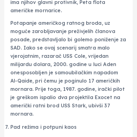
ima njihov glavni protivnik, Peta flota
američke mornarice.
Potapanje američkog ratnog broda, uz
moguće zarobljavanje preživjelih članova
posade, predstavljalo bi golemo poniženje za
SAD. Iako se ovaj scenarij smatra malo
vjerojatnim, razarač USS Cole, vrijedan
milijardu dolara, 2000. godine u luci Aden
onesposobljen je samoubilačkim napadom
Al-Qaide, pri čemu je poginulo 17 američkih
mornara. Prije toga, 1987. godine, irački pilot
je greškom ispalio dva projektila Exocet na
američki ratni brod USS Stark, ubivši 37
mornara.
Pad režima i potpuni kaos