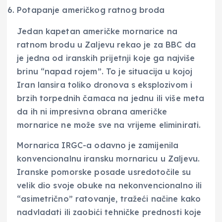
Potapanje američkog ratnog broda
Jedan kapetan američke mornarice na
ratnom brodu u Zaljevu rekao je za BBC da
je jedna od iranskih prijetnji koje ga najviše
brinu “napad rojem”. To je situacija u kojoj
Iran lansira toliko dronova s eksplozivom i
brzih torpednih čamaca na jednu ili više meta
da ih ni impresivna obrana američke
mornarice ne može sve na vrijeme eliminirati.
Mornarica IRGC-a odavno je zamijenila
konvencionalnu iransku mornaricu u Zaljevu.
Iranske pomorske posade usredotočile su
velik dio svoje obuke na nekonvencionalno ili
“asimetrično” ratovanje, tražeći načine kako
nadvladati ili zaobići tehničke prednosti koje