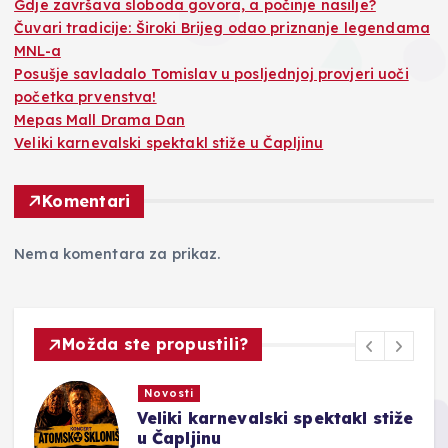
Gdje završava sloboda govora, a počinje nasilje?
Čuvari tradicije: Široki Brijeg odao priznanje legendama
MNL-a
Posušje savladalo Tomislav u posljednjoj provjeri uoči
početka prvenstva!
Mepas Mall Drama Dan
Veliki karnevalski spektakl stiže u Čapljinu
Komentari
Nema komentara za prikaz.
Možda ste propustili?
Novosti
Veliki karnevalski spektakl stiže
u Čapljinu