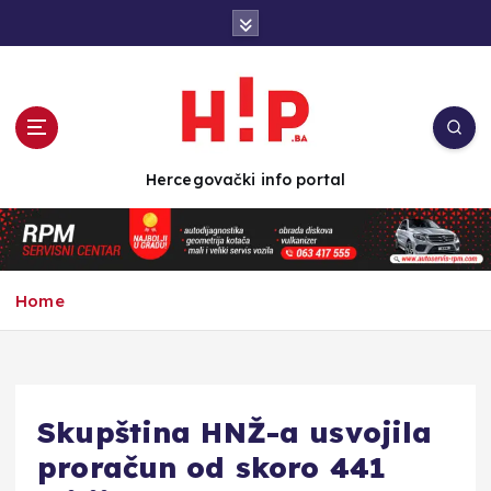
S
k
i
p
t
o
c
Hercegovački info portal
o
n
t
e
n
Home
t
Skupština HNŽ-a usvojila
proračun od skoro 441