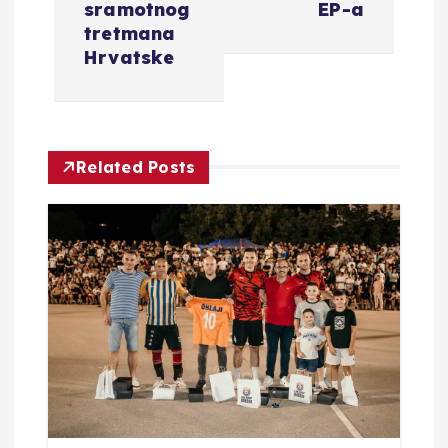
g
sramotnog
EP-a
tretmana
a
Hrvatske
c
i
Related Posts
j
a
o
b
j