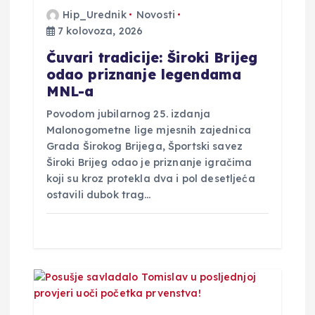
a
Hip_Urednik
Novosti
7 kolovoza, 2026
v
Čuvari tradicije: Široki Brijeg
a
odao priznanje legendama
MNL-a
Povodom jubilarnog 25. izdanja
Malonogometne lige mjesnih zajednica
Grada Širokog Brijega, Športski savez
Široki Brijeg odao je priznanje igračima
koji su kroz protekla dva i pol desetljeća
ostavili dubok trag…