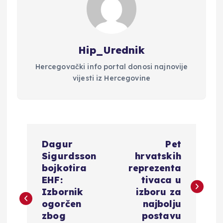
Hip_Urednik
Hercegovački info portal donosi najnovije
vijesti iz Hercegovine
N
Dagur
Pet
a
Sigurdsson
hrvatskih
bojkotira
reprezenta
v
EHF:
tivaca u
Izbornik
izboru za
i
ogorčen
najbolju
zbog
postavu