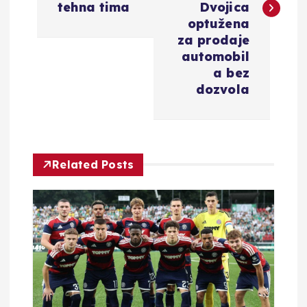
i
tehna tima
Dvojica
optužena
g
za prodaje
automobil
a
a bez
dozvola
c
i
Related Posts
j
a
o
b