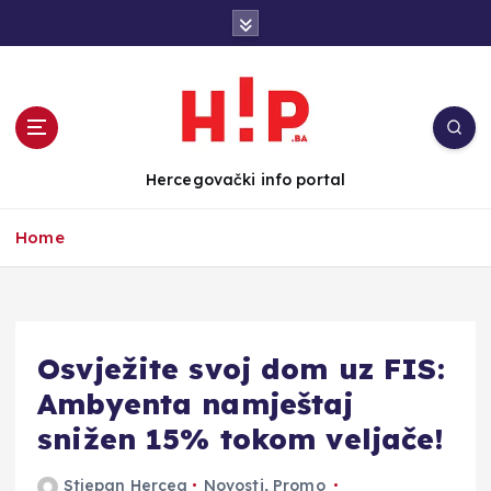
S
k
i
p
t
o
c
Hercegovački info portal
o
n
Home
t
e
n
t
Osvježite svoj dom uz FIS:
Ambyenta namještaj
snižen 15% tokom veljače!
Stjepan Herceg
Novosti
,
Promo