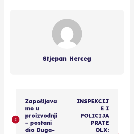
Stjepan Herceg
N
Zapošljava
INSPEKCIJ
a
mo u
E I
proizvodnji
POLICIJA
v
– postani
PRATE
dio Duga-
OLX: