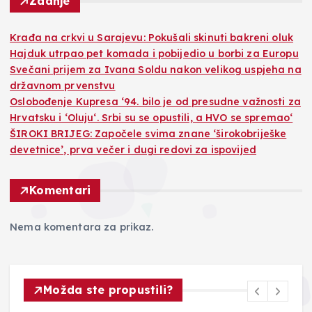
Zadnje
Krađa na crkvi u Sarajevu: Pokušali skinuti bakreni oluk
Hajduk utrpao pet komada i pobijedio u borbi za Europu
Svečani prijem za Ivana Soldu nakon velikog uspjeha na
državnom prvenstvu
Oslobođenje Kupresa ‘94. bilo je od presudne važnosti za
Hrvatsku i ‘Oluju‘. Srbi su se opustili, a HVO se spremao‘
ŠIROKI BRIJEG: Započele svima znane ‘širokobriješke
devetnice’, prva večer i dugi redovi za ispovijed
Komentari
Nema komentara za prikaz.
Možda ste propustili?