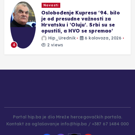
Novosti
ŠIROKI BRIJEG: Započele
svima znane ‘širokobriješke
devetnice’, prva večer i dugi
redovi za ispovijed
Hip_Urednik
6 kolovoza, 2026
2 views
5
Portal hip.ba je dio Mreže hercegovačkih portala.
Kontakt za oglašavanje info@hip.ba / +387 67 1484 000