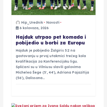
j
a
Hip_Urednik
Novosti
v
6 kolovoza, 2026
a
Hajduk utrpao pet komada i
pobijedio u borbi za Europu
Hajduk je pobijedio Žalgiris 5:2 na
gostovanju u prvoj utakmici trećeg kola
kvalifikacija za Konferencijsku ligu.
Splićani su u Vilniusu slavili golovima
Michelea Šege (5′, 44′), Adriona Pajazitija
(56′), Dalissona…