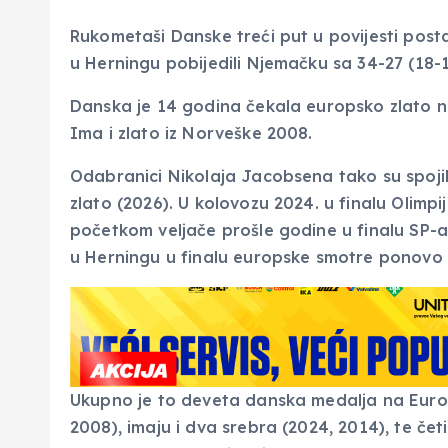
Rukometaši Danske treći put u povijesti posta
u Herningu pobijedili Njemačku sa 34-27 (18-1
Danska je 14 godina čekala europsko zlato nako
Ima i zlato iz Norveške 2008.
Odabranici Nikolaja Jacobsena tako su spojili
zlato (2026). U kolovozu 2024. u finalu Olimpi
početkom veljače prošle godine u finalu SP-a 
u Herningu u finalu europske smotre ponovo b
Ukupno je to deveta danska medalja na Europs
2008), imaju i dva srebra (2024, 2014), te čet