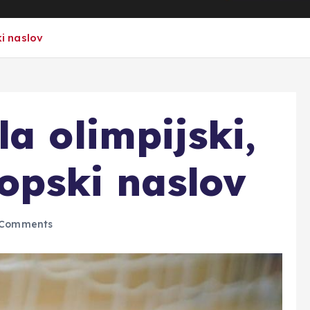
ki naslov
a olimpijski,
ropski naslov
Comments