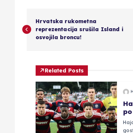
N
Hrvatska rukometna
a
reprezentacija srušila Island i
osvojila broncu!
v
i
Related Posts
g
a
Ha
po
c
Hajd
i
gos