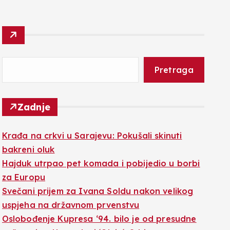
Pretraga
Zadnje
Krađa na crkvi u Sarajevu: Pokušali skinuti
bakreni oluk
Hajduk utrpao pet komada i pobijedio u borbi
za Europu
Svečani prijem za Ivana Soldu nakon velikog
uspjeha na državnom prvenstvu
Oslobođenje Kupresa ‘94. bilo je od presudne