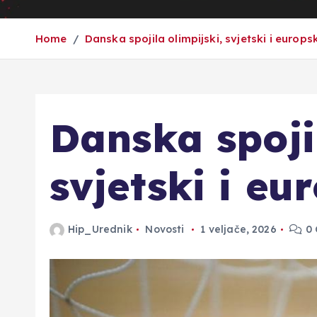
Home
Danska spojila olimpijski, svjetski i europs
Danska spojil
svjetski i eu
Hip_Urednik
Novosti
1 veljače, 2026
0 