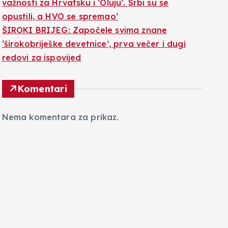
važnosti za Hrvatsku i ‘Oluju‘. Srbi su se
opustili, a HVO se spremao‘
ŠIROKI BRIJEG: Započele svima znane
‘širokobriješke devetnice’, prva večer i dugi
redovi za ispovijed
Komentari
Nema komentara za prikaz.