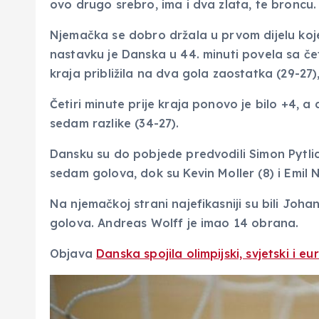
ovo drugo srebro, ima i dva zlata, te broncu.
Njemačka se dobro držala u prvom dijelu koje 
nastavku je Danska u 44. minuti povela sa četi
kraja približila na dva gola zaostatka (29-27),
Četiri minute prije kraja ponovo je bilo +4, a
sedam razlike (34-27).
Dansku su do pobjede predvodili Simon Pytli
sedam golova, dok su Kevin Moller (8) i Emil 
Na njemačkoj strani najefikasniji su bili Joha
golova. Andreas Wolff je imao 14 obrana.
Objava
Danska spojila olimpijski, svjetski i e