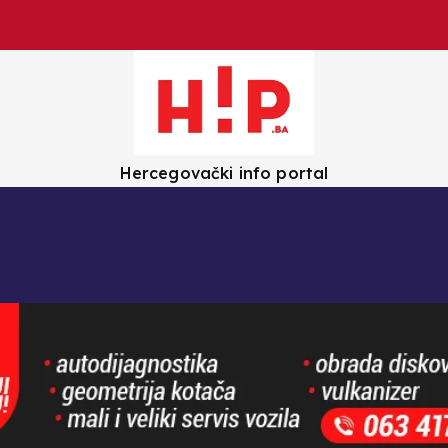
Hercegovački info portal
olica
Crna kronika
Zanimljivosti