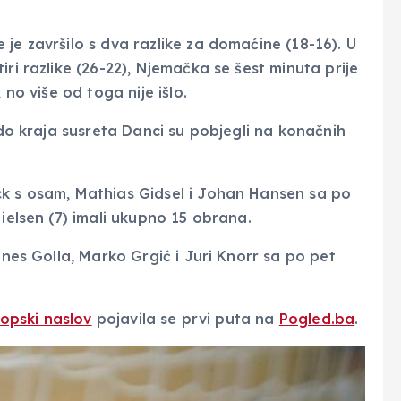
je završilo s dva razlike za domaćine (18-16). U
ri razlike (26-22), Njemačka se šest minuta prije
 no više od toga nije išlo.
 do kraja susreta Danci su pobjegli na konačnih
ck s osam, Mathias Gidsel i Johan Hansen sa po
Nielsen (7) imali ukupno 15 obrana.
nnes Golla, Marko Grgić i Juri Knorr sa po pet
uropski naslov
pojavila se prvi puta na
Pogled.ba
.