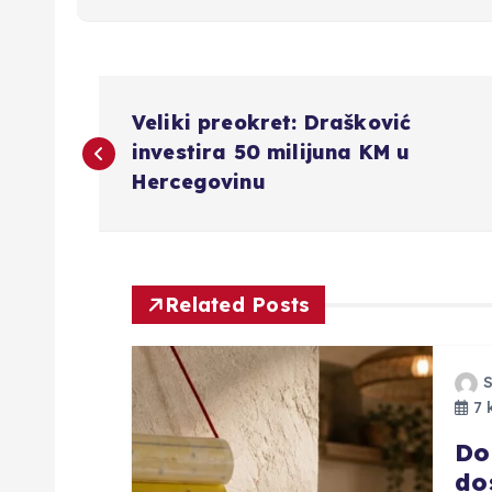
N
Veliki preokret: Drašković
a
investira 50 milijuna KM u
Hercegovinu
v
i
Related Posts
g
a
7 
Do
c
do