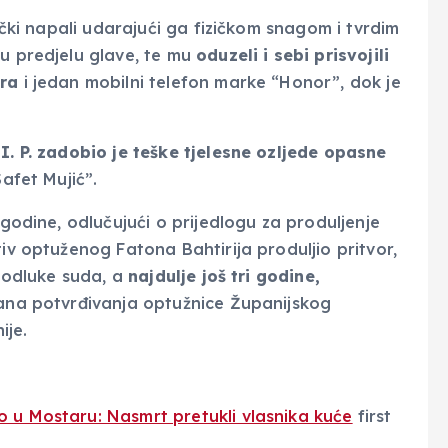
zički napali udarajući ga fizičkom snagom i tvrdim
 u predjelu glave, te mu
oduzeli i sebi prisvojili
ura
i jedan mobilni telefon marke “Honor”, dok je
 I. P. zadobio je teške tjelesne ozljede opasne
Safet Mujić”.
 godine, odlučujući o prijedlogu za produljenje
tiv optuženog Fatona Bahtirija produljio pritvor,
e odluke suda, a
najdulje još tri godine,
dana potvrđivanja optužnice Županijskog
ije.
o u Mostaru: Nasmrt pretukli vlasnika kuće
first