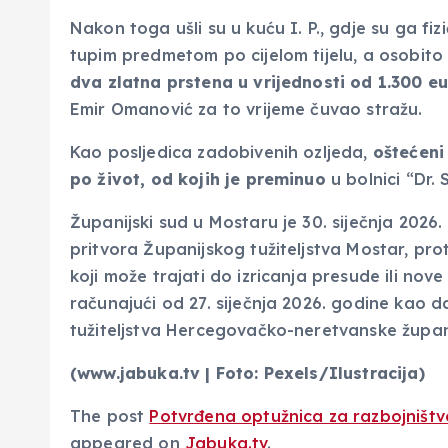
Nakon toga ušli su u kuću I. P., gdje su ga fi
tupim predmetom po cijelom tijelu, a osobito
dva zlatna prstena u vrijednosti od 1.300 e
Emir Omanović za to vrijeme čuvao stražu.
Kao posljedica zadobivenih ozljeda,
oštećeni
po život, od kojih je preminuo
u bolnici “Dr. 
Županijski sud u Mostaru je 30. siječnja 2026.
pritvora Županijskog tužiteljstva Mostar, pro
koji može trajati do izricanja presude ili nov
računajući od 27. siječnja 2026. godine kao 
tužiteljstva Hercegovačko-neretvanske župan
(www.jabuka.tv | Foto: Pexels/Ilustracija)
The post
Potvrđena optužnica za razbojništv
appeared on
Jabuka.tv
.