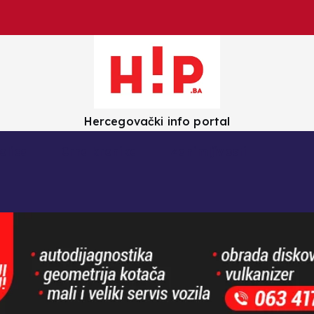
Hercegovački info portal
olica
Crna kronika
Zanimljivosti