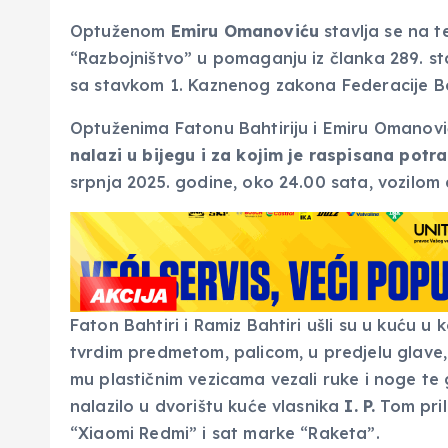
Optuženom
Emiru Omanoviću
stavlja se na t
“Razbojništvo” u pomaganju iz članka 289. sta
sa stavkom 1. Kaznenog zakona Federacije B
Optuženima Fatonu Bahtiriju i Emiru Omanović
nalazi u bijegu i za kojim je raspisana potr
srpnja 2025. godine, oko 24.00 sata, vozilom doš
Faton Bahtiri i Ramiz Bahtiri ušli su u kuću u 
tvrdim predmetom, palicom, u predjelu glave, 
mu plastičnim vezicama vezali ruke i noge te g
nalazilo u dvorištu kuće vlasnika
I. P.
Tom pril
“Xiaomi Redmi” i sat marke “Raketa”.