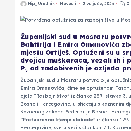
Hip_Urednik
Novosti
2 veljače, 2026
0
Županijski sud u Mostaru potvr
Bahtirija i Emira Omanovića zb
mjestu Ortiješ. Optuženi su u sr
dvojicu muškaraca, vezali ih i p
P., od zadobivenih je ozljeda pr
Županijski sud u Mostaru potvrdio je optužni
Emira Omanovića
, čime se optuženom Fatonu
djela “Razbojništvo” iz članka 289. stavka 3.
Bosne i Hercegovine, u stjecaju s kaznenim d
Kaznenog zakona Federacije Bosne i Hercegov
“Protupravno lišenje slobode”
iz članka 179.
Hercegovine, sve u vezi s člankom 31. Kazne