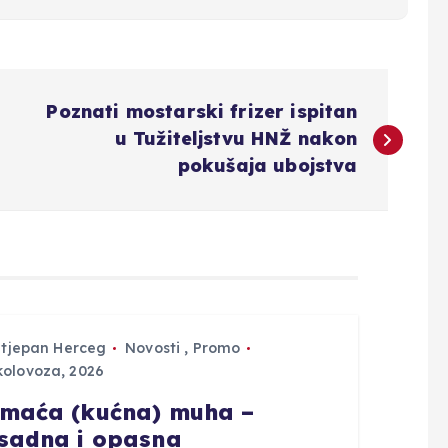
Poznati mostarski frizer ispitan
u Tužiteljstvu HNŽ nakon
pokušaja ubojstva
Stjepan Herceg
Novosti
,
Promo
kolovoza, 2026
maća (kućna) muha –
sadna i opasna