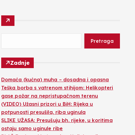
Pretraga
Zadnje
Domaća (kućna) muha – dosadna i opasna
Teška borba s vatrenom stihijom: Helikopteri
gase požar na nepristupačnom terenu
(VIDEO) Užasni prizori u BiH: Rijeka u
potpunosti presušila, riba uginula
SLIKE UŽASA: Presušuju bh. rijeke, u koritima
ostaju samo uginule ribe