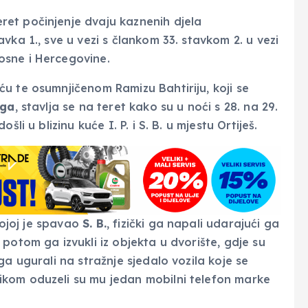
eret počinjenje dvaju kaznenih djela
vka 1., sve u vezi s člankom 33. stavkom 2. u vezi
osne i Hercegovine.
u te osumnjičenom Ramizu Bahtiriju, koji se
aga
, stavlja se na teret kako su u noći s 28. na 29.
li u blizinu kuće I. P. i S. B. u mjestu Ortiješ.
kojoj je spavao
S. B.
, fizički ga napali udarajući ga
potom ga izvukli iz objekta u dvorište, gdje su
a ugurali na stražnje sjedalo vozila koje se
ikom oduzeli su mu jedan mobilni telefon marke