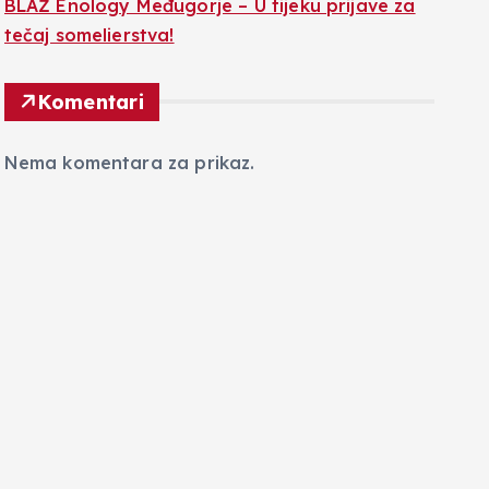
BLAŽ Enology Međugorje – U tijeku prijave za
tečaj somelierstva!
Komentari
Nema komentara za prikaz.