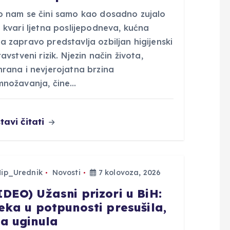
o nam se čini samo kao dosadno zujalo
 kvari ljetna poslijepodneva, kućna
 zapravo predstavlja ozbiljan higijenski
ravstveni rizik. Njezin način života,
hrana i nevjerojatna brzina
množavanja, čine…
tavi čitati
Hip_Urednik
Novosti
7 kolovoza, 2026
IDEO) Užasni prizori u BiH:
jeka u potpunosti presušila,
ba uginula