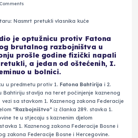
 Comments
dio je optužnicu protiv Fatona
og brutalnog razbojništva u
pnju prošle godine fizički napali
retukli, a jedan od oštećenih, I.
eminuo u bolnici.
cu u predmetu protiv 1.
Fatona Bahtirija
i 2.
 Bahtiriju stavlja na teret počinjenje kaznenog
 u vezi sa stavkom 1. Kaznenog zakona Federacije
jelom
“Razbojništvo”
iz članka 289. stavka 1.
ine te u stjecaju s kaznenim djelom
 stavka 1. Kaznenog zakona Federacije Bosne i
nog zakona Federacije Bosne i Hercegovine.