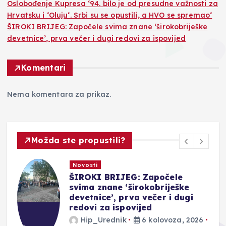
Oslobođenje Kupresa ‘94. bilo je od presudne važnosti za
Hrvatsku i ‘Oluju‘. Srbi su se opustili, a HVO se spremao‘
ŠIROKI BRIJEG: Započele svima znane ‘širokobriješke
devetnice’, prva večer i dugi redovi za ispovijed
Komentari
Nema komentara za prikaz.
Možda ste propustili?
Novosti
ŠIROKI BRIJEG: Započele
svima znane ‘širokobriješke
devetnice’, prva večer i dugi
redovi za ispovijed
Hip_Urednik
6 kolovoza, 2026