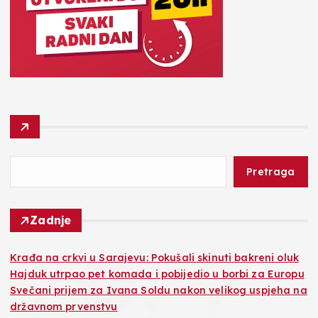
Pretraga
Zadnje
Krađa na crkvi u Sarajevu: Pokušali skinuti bakreni oluk
Hajduk utrpao pet komada i pobijedio u borbi za Europu
Svečani prijem za Ivana Soldu nakon velikog uspjeha na
državnom prvenstvu