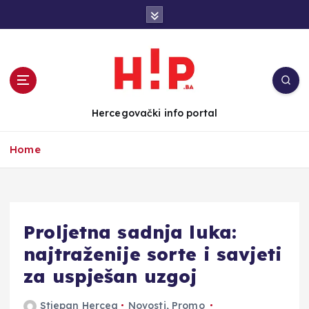
S
k
i
p
t
o
c
Hercegovački info portal
o
n
Home
t
e
n
t
Proljetna sadnja luka:
najtraženije sorte i savjeti
za uspješan uzgoj
Stjepan Herceg
Novosti
,
Promo