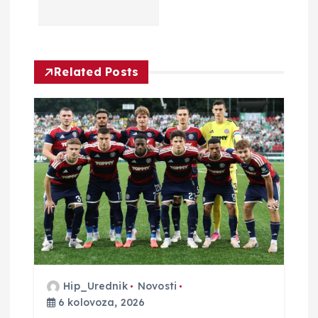
a
c
i
Related Posts
j
a
o
b
j
a
Hip_Urednik
Novosti
6 kolovoza, 2026
v