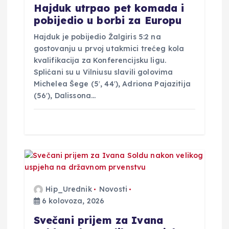
Hajduk utrpao pet komada i
a
pobijedio u borbi za Europu
Hajduk je pobijedio Žalgiris 5:2 na
gostovanju u prvoj utakmici trećeg kola
kvalifikacija za Konferencijsku ligu.
Splićani su u Vilniusu slavili golovima
Michelea Šege (5′, 44′), Adriona Pajazitija
(56′), Dalissona…
Hip_Urednik
Novosti
6 kolovoza, 2026
Svečani prijem za Ivana