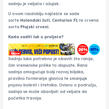
sadnju je veljača i ožujak.
U ovom razdoblju najčešće se sade
sorte
Holandski žuti
,
Centurion F1
te crvena
sorta
Ptujski crveni
.
Kada saditi luk u proljeće?
Sadnju luka potrebno je obaviti što ranije,
čim vremenske prilike to dopuste. Rana
sadnja omogućuje bolji razvoj biljaka,
pravilno formiranje glavica te smanjuje
pojavu bolesti i štetnika. Ovisno o području,
sadnja se može obavljati od veljače do
početka travnja.