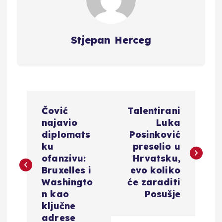
Stjepan Herceg
N
Čović
Talentirani
a
najavio
Luka
diplomats
Posinković
v
ku
preselio u
ofanzivu:
Hrvatsku,
i
Bruxelles i
evo koliko
Washingto
će zaraditi
g
n kao
Posušje
ključne
adrese