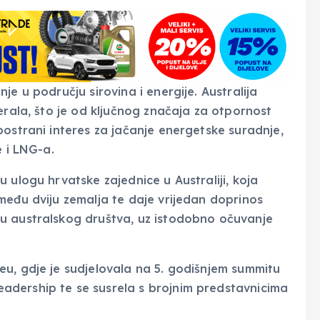
e u području sirovina i energije. Australija
erala, što je od ključnog značaja za otpornost
bostrani interes za jačanje energetske suradnje,
e i LNG-a.
 ulogu hrvatske zajednice u Australiji, koja
među dviju zemalja te daje vrijedan doprinos
u australskog društva, uz istodobno očuvanje
u, gdje je sudjelovala na 5. godišnjem summitu
dership te se susrela s brojnim predstavnicima