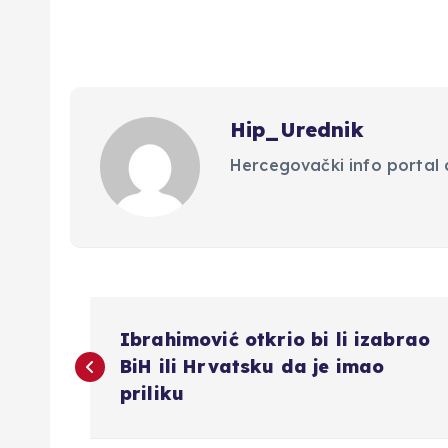
Hip_Urednik
Hercegovački info portal d
N
Ibrahimović otkrio bi li izabrao
a
BiH ili Hrvatsku da je imao
priliku
v