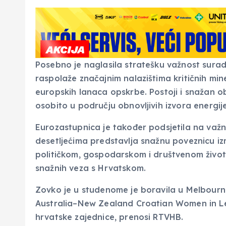
Posebno je naglasila stratešku važnost suradnj
raspolaže značajnim nalazištima kritičnih min
europskih lanaca opskrbe. Postoji i snažan o
osobito u području obnovljivih izvora energij
Eurozastupnica je također podsjetila na važnu
desetljećima predstavlja snažnu poveznicu iz
političkom, gospodarskom i društvenom život
snažnih veza s Hrvatskom.
Zovko je u studenome je boravila u Melbourne
Australia–New Zealand Croatian Women in Lea
hrvatske zajednice, prenosi RTVHB.