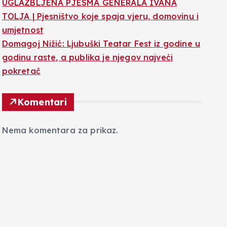
UGLAZBLJENA PJESMA GENERALA IVANA
TOLJA | Pjesništvo koje spaja vjeru, domovinu i
umjetnost
Domagoj Nižić: Ljubuški Teatar Fest iz godine u
godinu raste, a publika je njegov najveći
pokretač
Komentari
Nema komentara za prikaz.