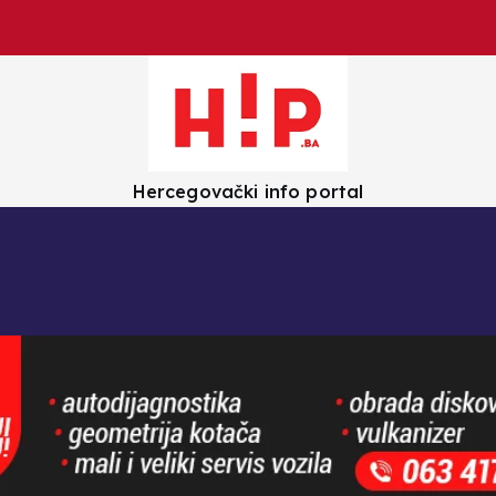
Hercegovački info portal
olica
Crna kronika
Zanimljivosti