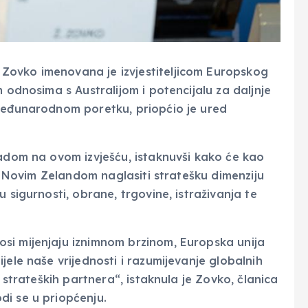
Zovko imenovana je izvjestiteljicom Europskog
 odnosima s Australijom i potencijalu za daljnje
 međunarodnom poretku, priopćio je ured
radom na ovom izvješću, istaknuvši kako će kao
 i Novim Zelandom naglasiti stratešku dimenziju
 sigurnosti, obrane, trgovine, istraživanja te
si mijenjaju iznimnom brzinom, Europska unija
jele naše vrijednosti i razumijevanje globalnih
h strateških partnera“, istaknula je Zovko, članica
di se u priopćenju.