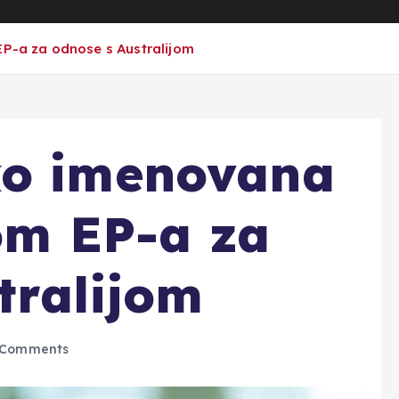
EP-a za odnose s Australijom
ko imenovana
com EP-a za
tralijom
 Comments