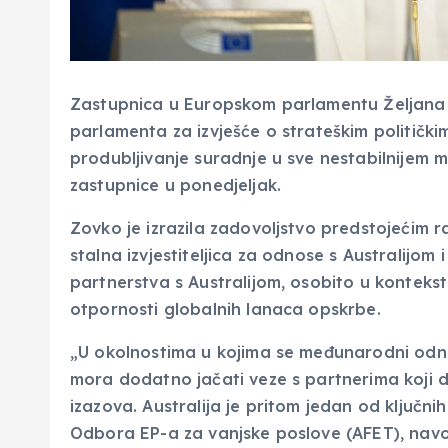
Zastupnica u Europskom parlamentu Željana 
parlamenta za izvješće o strateškim političkim
produbljivanje suradnje u sve nestabilnijem
zastupnice u ponedjeljak.
Zovko je izrazila zadovoljstvo predstojećim 
stalna izvjestiteljica za odnose s Australijom
partnerstva s Australijom, osobito u kontekstu
otpornosti globalnih lanaca opskrbe.
„U okolnostima u kojima se međunarodni odno
mora dodatno jačati veze s partnerima koji di
izazova. Australija je pritom jedan od ključni
Odbora EP-a za vanjske poslove (AFET), navo