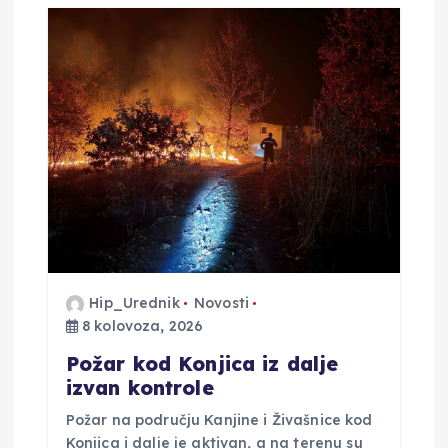
a
o
b
j
a
v
Hip_Urednik
Novosti
a
8 kolovoza, 2026
Požar kod Konjica iz dalje
izvan kontrole
Požar na području Kanjine i Živašnice kod
Konjica i dalje je aktivan, a na terenu su