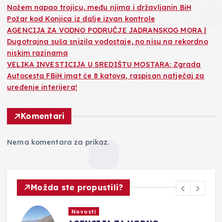
Nožem napao trojicu, među njima i državljanin BiH
Požar kod Konjica iz dalje izvan kontrole
AGENCIJA ZA VODNO PODRUČJE JADRANSKOG MORA |
Dugotrajna suša snizila vodostaje, no nisu na rekordno
niskim razinama
VELIKA INVESTICIJA U SREDIŠTU MOSTARA: Zgrada
Autocesta FBiH imat će 8 katova, raspisan natječaj za
uređenje interijera!
Komentari
Nema komentara za prikaz.
Možda ste propustili?
Novosti