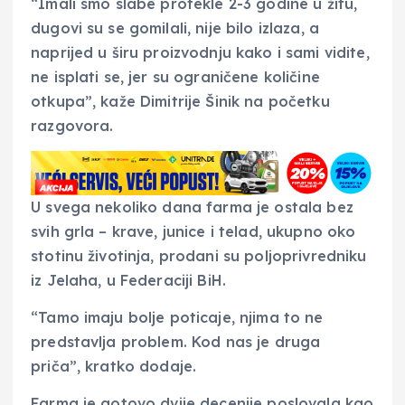
“Imali smo slabe protekle 2-3 godine u žitu,
dugovi su se gomilali, nije bilo izlaza, a
naprijed u širu proizvodnju kako i sami vidite,
ne isplati se, jer su ograničene količine
otkupa”, kaže Dimitrije Šinik na početku
razgovora.
U svega nekoliko dana farma je ostala bez
svih grla – krave, junice i telad, ukupno oko
stotinu životinja, prodani su poljoprivredniku
iz Jelaha, u Federaciji BiH.
“Tamo imaju bolje poticaje, njima to ne
predstavlja problem. Kod nas je druga
priča”, kratko dodaje.
Farma je gotovo dvije decenije poslovala kao