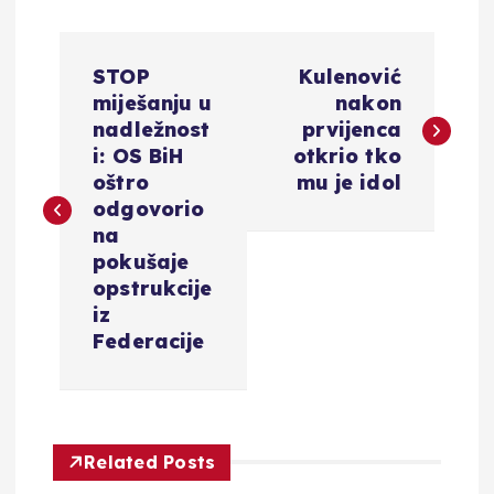
N
STOP
Kulenović
a
miješanju u
nakon
nadležnost
prvijenca
v
i: OS BiH
otkrio tko
oštro
mu je idol
i
odgovorio
na
g
pokušaje
opstrukcije
a
iz
Federacije
c
i
Related Posts
j