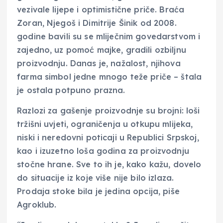
vezivale lijepe i optimistične priče. Braća
Zoran, Njegoš i Dimitrije Šinik od 2008.
godine bavili su se mliječnim govedarstvom i
zajedno, uz pomoć majke, gradili ozbiljnu
proizvodnju. Danas je, nažalost, njihova
farma simbol jedne mnogo teže priče – štala
je ostala potpuno prazna.
Razlozi za gašenje proizvodnje su brojni: loši
tržišni uvjeti, ograničenja u otkupu mlijeka,
niski i neredovni poticaji u Republici Srpskoj,
kao i izuzetno loša godina za proizvodnju
stočne hrane. Sve to ih je, kako kažu, dovelo
do situacije iz koje više nije bilo izlaza.
Prodaja stoke bila je jedina opcija, piše
Agroklub.