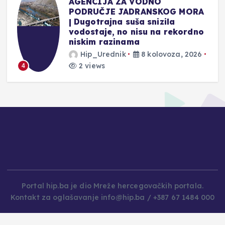
n
AGENCIJA ZA VODNO
PODRUČJE JADRANSKOG MORA
| Dugotrajna suša snizila
vodostaje, no nisu na rekordno
niskim razinama
Hip_Urednik
8 kolovoza, 2026
2 views
4
Portal hip.ba je dio Mreže hercegovačkih portala.
Kontakt za oglašavanje info@hip.ba / +387 67 1484 000