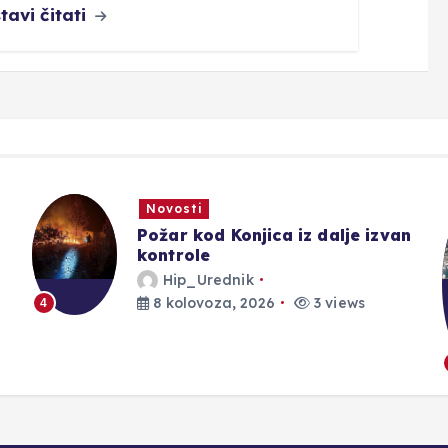
tavi čitati
Novosti
n
AGENCIJA ZA VODNO
PODRUČJE JADRANSKOG MORA |
Dugotrajna suša snizila
vodostaje, no nisu na rekordno
niskim razinama
Hip_Urednik
8 kolovoza, 2026
3 views
5