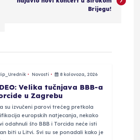
najavio novi koncert u Širokom
Brijegu!
Hip_Urednik
Novosti
8 kolovoza, 2026
DEO: Velika tučnjava BBB-a
Torcide u Zagrebu
a su izvučeni parovi trećeg pretkola
ifikacija europskih natjecanja, nekako
vi odahnuli što BBB i Torcida neće isti
an biti u Litvi. Svi su se ponadali kako je