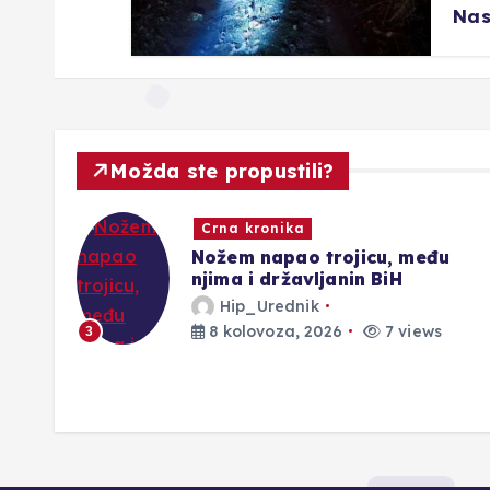
Nas
Možda ste propustili?
Novosti
u
Požar kod Konjica iz dalje izva
kontrole
Hip_Urednik
8 kolovoza, 2026
3 views
4