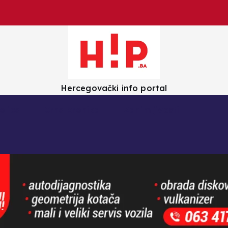
Hercegovački info portal
olica
Crna kronika
Zanimljivosti