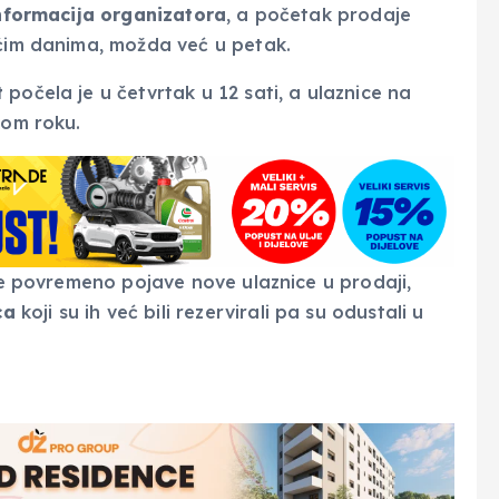
nformacija organizatora
, a početak prodaje
ećim danima, možda već u petak.
t
počela je u četvrtak u 12 sati, a ulaznice na
kom roku.
se povremeno pojave nove ulaznice u prodaji,
ca
koji su ih već bili rezervirali pa su odustali u