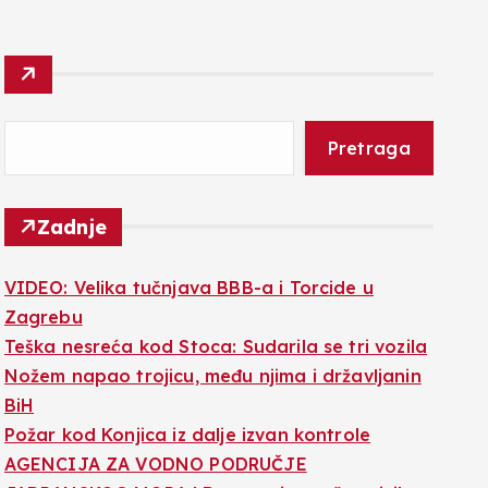
Pretraga
Zadnje
VIDEO: Velika tučnjava BBB-a i Torcide u
Zagrebu
Teška nesreća kod Stoca: Sudarila se tri vozila
Nožem napao trojicu, među njima i državljanin
BiH
Požar kod Konjica iz dalje izvan kontrole
AGENCIJA ZA VODNO PODRUČJE