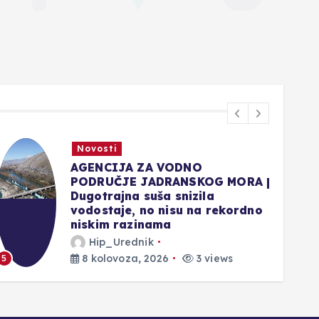
Novosti
VELIKA INVESTICIJA U
SREDIŠTU MOSTARA: Zgrada
Autocesta FBiH imat će 8
katova, raspisan natječaj za
1
uređenje interijera!
Hip_Urednik
8 kolovoza, 2026
3 views
6