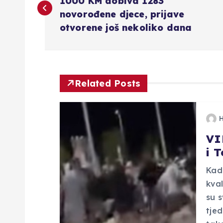
a
1000 KM dobiva 1283
novorođene djece, prijave
v
otvorene još nekoliko dana
i
g
Related Posts
a
VI
c
i 
i
Kad
kval
j
su s
tjed