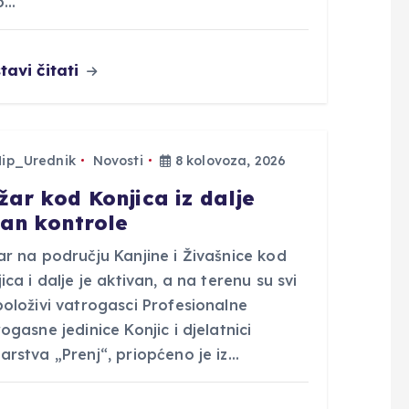
o…
tavi čitati
Hip_Urednik
Novosti
8 kolovoza, 2026
žar kod Konjica iz dalje
van kontrole
ar na području Kanjine i Živašnice kod
ica i dalje je aktivan, a na terenu su svi
položivi vatrogasci Profesionalne
ogasne jedinice Konjic i djelatnici
arstva „Prenj“, priopćeno je iz…