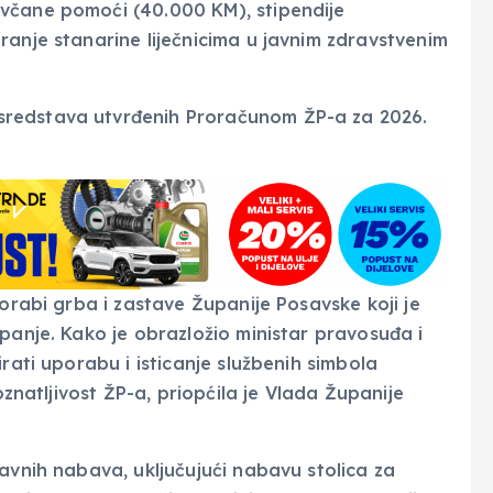
včane pomoći (40.000 KM), stipendije
ranje stanarine liječnicima u javnim zdravstvenim
sredstava utvrđenih Proračunom ŽP-a za 2026.
porabi grba i zastave Županije Posavske koji je
panje. Kako je obrazložio ministar pravosuđa i
rati uporabu i isticanje službenih simbola
oznatljivost ŽP-a, priopćila je Vlada Županije
avnih nabava, uključujući nabavu stolica za