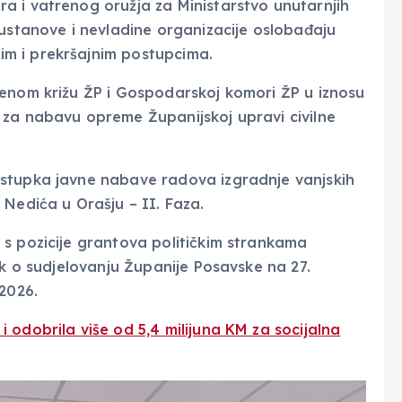
a i vatrenog oružja za Ministarstvo unutarnjih
 ustanove i nevladine organizacije oslobađaju
m i prekršajnim postupcima.
venom križu ŽP i Gospodarskoj komori ŽP u iznosu
 za nabavu opreme Županijskoj upravi civilne
stupka javne nabave radova izgradnje vanjskih
 Nedića u Orašju – II. Faza.
s pozicije grantova političkim strankama
ak o sudjelovanju Županije Posavske na 27.
2026.
 odobrila više od 5,4 milijuna KM za socijalna