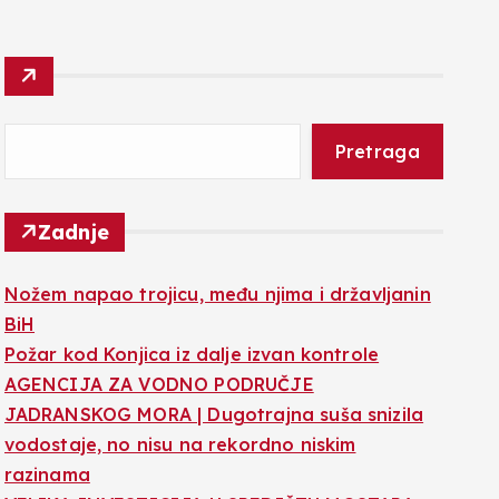
Pretraga
Zadnje
Nožem napao trojicu, među njima i državljanin
BiH
Požar kod Konjica iz dalje izvan kontrole
AGENCIJA ZA VODNO PODRUČJE
JADRANSKOG MORA | Dugotrajna suša snizila
vodostaje, no nisu na rekordno niskim
razinama