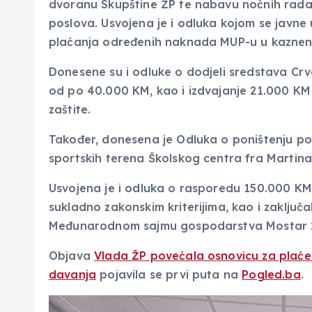
dvoranu Skupštine ŽP te nabavu noćnih radar
poslova. Usvojena je i odluka kojom se javne
plaćanja određenih naknada MUP-u u kazneni
Donesene su i odluke o dodjeli sredstava Cr
od po 40.000 KM, kao i izdvajanje 21.000 KM
zaštite.
Također, donesena je Odluka o poništenju po
sportskih terena Školskog centra fra Martina
Usvojena je i odluka o rasporedu 150.000 KM 
sukladno zakonskim kriterijima, kao i zaključ
Međunarodnom sajmu gospodarstva Mostar 
Objava
Vlada ŽP povećala osnovicu za plaće i
davanja
pojavila se prvi puta na
Pogled.ba
.