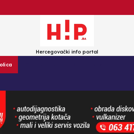
Hercegovački info portal
olica
Crna kronika
Zanimljivosti