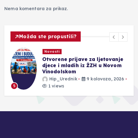
Nema komentara za prikaz.
Možda ste propustili?
Novosti
Otvorene prijave za ljetovanje
e
djece i mladih iz ŽZH u Novom
Vinodolskom
Hip_Urednik
9 kolovoza, 2026
1 views
5