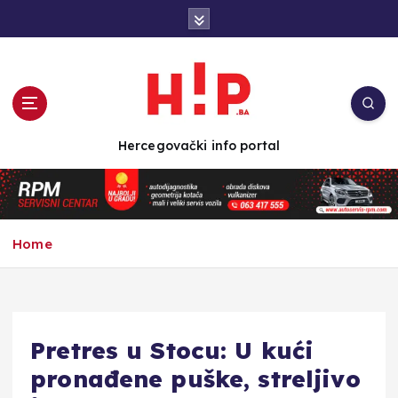
S
k
i
p
t
o
c
Hercegovački info portal
o
n
t
e
n
Home
t
Pretres u Stocu: U kući
pronađene puške, streljivo