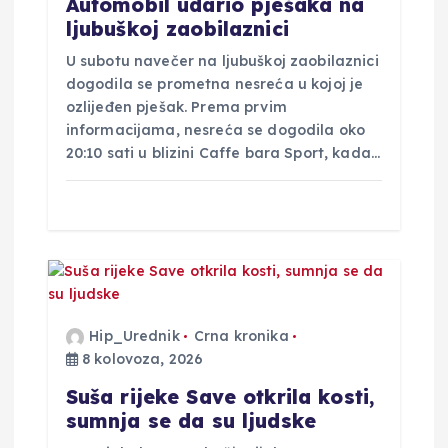
a
Automobil udario pješaka na
ljubuškoj zaobilaznici
o
U subotu navečer na ljubuškoj zaobilaznici
b
dogodila se prometna nesreća u kojoj je
ozlijeđen pješak. Prema prvim
informacijama, nesreća se dogodila oko
j
20:10 sati u blizini Caffe bara Sport, kada…
a
v
a
Hip_Urednik
Crna kronika
8 kolovoza, 2026
Suša rijeke Save otkrila kosti,
sumnja se da su ljudske