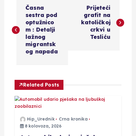
N
Časna
Prijeteći
a
sestra pod
grafit na
optužnico
katoličkoj
v
m : Detalji
crkvi u
lažnog
Tesliću
i
migrantsk
og napada
g
a
Related Posts
c
i
j
Hip_Urednik
Crna kronika
8 kolovoza, 2026