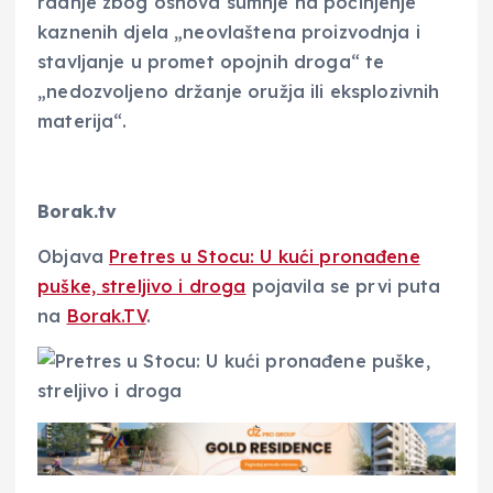
radnje zbog osnova sumnje na počinjenje
kaznenih djela „neovlaštena proizvodnja i
stavljanje u promet opojnih droga“ te
„nedozvoljeno držanje oružja ili eksplozivnih
materija“.
Borak.tv
Objava
Pretres u Stocu: U kući pronađene
puške, streljivo i droga
pojavila se prvi puta
na
Borak.TV
.