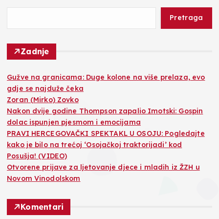
Pretraga
Zadnje
Gužve na granicama: Duge kolone na više prelaza, evo
gdje se najduže čeka
Zoran (Mirko) Zovko
Nakon dvije godine Thompson zapalio Imotski: Gospin
dolac ispunjen pjesmom i emocijama
PRAVI HERCEGOVAČKI SPEKTAKL U OSOJU: Pogledajte
kako je bilo na trećoj ‘Osojačkoj traktorijadi’ kod
Posušja! (VIDEO)
Otvorene prijave za ljetovanje djece i mladih iz ŽZH u
Novom Vinodolskom
Komentari