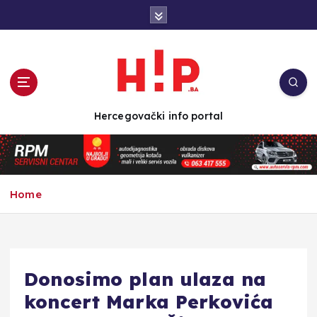
S
k
i
p
t
o
c
Hercegovački info portal
o
n
t
e
n
Home
t
Donosimo plan ulaza na
koncert Marka Perkovića