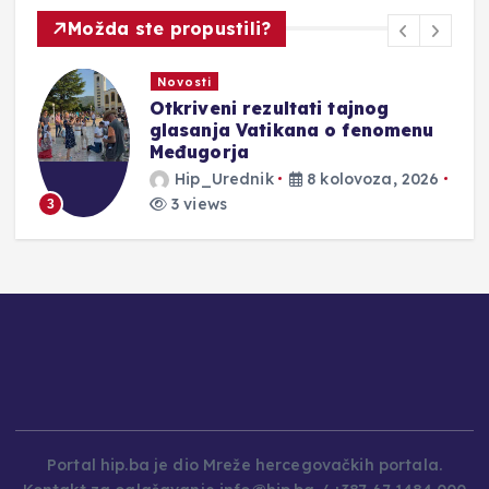
Možda ste propustili?
Novosti
Otkriveni rezultati tajnog
glasanja Vatikana o fenomenu
Međugorja
Hip_Urednik
8 kolovoza, 2026
3 views
3
4
Portal hip.ba je dio Mreže hercegovačkih portala.