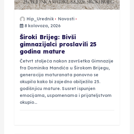
b
j
Hip_Urednik
Novosti
8 kolovoza, 2026
a
Široki Brijeg: Bivši
v
gimnazijalci proslavili 25
godina mature
a
Četvrt stoljeća nakon završetka Gimnazije
fra Dominika Mandića u Širokom Brijegu,
generacija maturanata ponovno se
okupila kako bi zajedno obilježila 25.
godišnjicu mature. Susret ispunjen
emocijama, uspomenama i prijateljstvom
okupio…