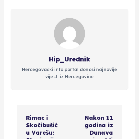
Hip_Urednik
Hercegovački info portal donosi najnovije
vijesti iz Hercegovine
N
Rimac i
Nakon 11
a
Skočibušić
godina iz
u Varešu:
Dunava