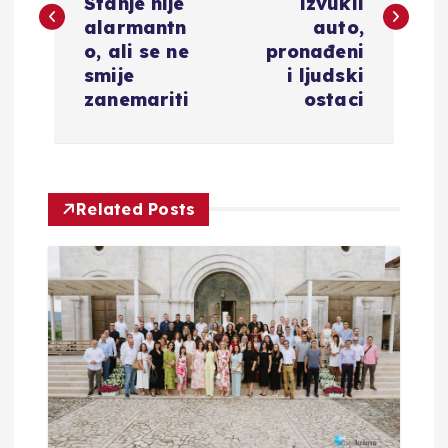
v
Stanje nije
izvukli
alarmantn
auto,
i
o, ali se ne
pronađeni
smije
i ljudski
g
zanemariti
ostaci
a
c
Related Posts
i
j
a
o