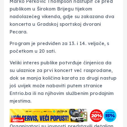
Marko Perković Thompson nastupit će pred
publikom u Širokom Brijegu tijekom
nadolazećeg vikenda, gdje su zakazana dva
koncerta u Gradskoj sportskoj dvorani
Pecara.
Program je predviđen za 13. i 14. veljače, s
početkom u 20 sati.
Veliki interes publike potvrđuje činjenica da
su ulaznice za prvi koncert već rasprodane,
dok se manja količina karata za drugi nastup
još uvijek može nabaviti putem stranice
Entrio.ba ili na njihovim službenim prodajnim
mjestima.
Organizatori su javnosti predstavili detaljan