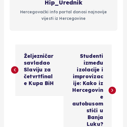
Hip_Urednik
Hercegovački info portal donosi najnovije
vijesti iz Hercegovine
N
Željezničar
Studenti
a
savladao
između
Slaviju za
izolacije i
v
četvrtfinal
improvizac
e Kupa BiH
ije: Kako iz
i
Hercegovin
e
g
autobusom
stići u
a
Banja
Luku?