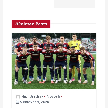
c
i
Related Posts
j
a
o
b
j
a
Hip_Urednik
Novosti
v
6 kolovoza, 2026