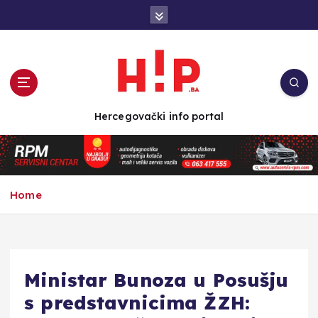
S
k
i
p
t
o
c
Hercegovački info portal
o
n
t
e
n
Home
t
Ministar Bunoza u Posušju
s predstavnicima ŽZH: