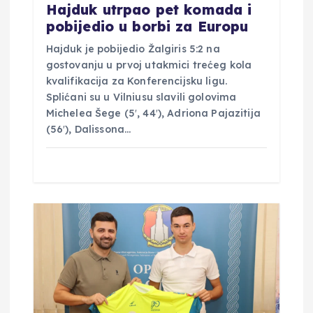
a
Hajduk utrpao pet komada i
pobijedio u borbi za Europu
Hajduk je pobijedio Žalgiris 5:2 na
gostovanju u prvoj utakmici trećeg kola
kvalifikacija za Konferencijsku ligu.
Splićani su u Vilniusu slavili golovima
Michelea Šege (5′, 44′), Adriona Pajazitija
(56′), Dalissona…