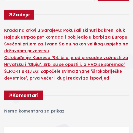
Zadnje
Krađa na crkvi u Sarajevu: Pokušali skinuti bakreni oluk
Hajduk utrpao pet komada i pobijedio u borbi za Europu
Svečani prijem za Ivana Soldu nakon velikog uspjeha na
državnom prvenstvu
Oslobođenje Kupresa ‘94. bilo je od presudne važnosti za
Hrvatsku i ‘Oluju‘. Srbi su se opustili, a HVO se spremao‘
ŠIROKI BRIJEG: Započele svima znane ‘širokobriješke
devetnice’, prva večer i dugi redovi za ispovijed
Komentari
Nema komentara za prikaz.