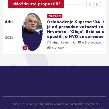
Možda ste propustili?
Novosti
Oslobođenje Kupresa ‘94. bilo
je od presudne važnosti za
Hrvatsku i ‘Oluju‘. Srbi su se
opustili, a HVO se spremao‘
Hip_Urednik
6 kolovoza, 2026
3 views
4
Portal hip.ba je dio Mreže hercegovačkih portala.