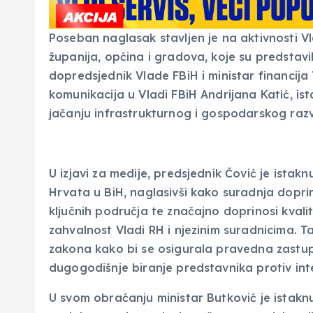
Poseban naglasak stavljen je na aktivnosti V
županija, općina i gradova, koje su predstavi
dopredsjednik Vlade FBiH i ministar financija 
komunikacija u Vladi FBiH Andrijana Katić, ist
jačanju infrastrukturnog i gospodarskog razvo
U izjavi za medije, predsjednik Čović je istakn
Hrvata u BiH, naglasivši kako suradnja doprin
ključnih područja te značajno doprinosi kvalit
zahvalnost Vladi RH i njezinim suradnicima. 
zakona kako bi se osigurala pravedna zastupl
dugogodišnje biranje predstavnika protiv int
U svom obraćanju ministar Butković je istakn