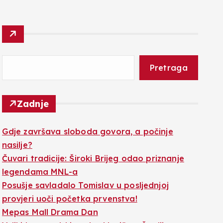
Pretraga
Zadnje
Gdje završava sloboda govora, a počinje
nasilje?
Čuvari tradicije: Široki Brijeg odao priznanje
legendama MNL-a
Posušje savladalo Tomislav u posljednjoj
provjeri uoči početka prvenstva!
Mepas Mall Drama Dan