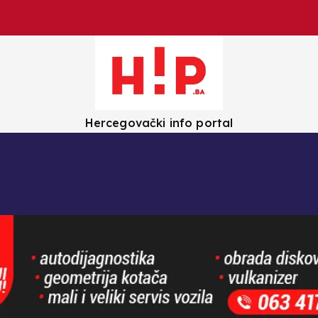
Hercegovački info portal
olica
Crna kronika
Zanimljivosti