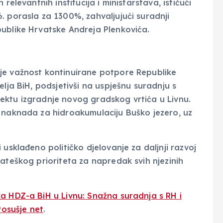
relevantnih institucija i ministarstava, ističući
. porasla za 1300%, zahvaljujući suradnji
ublike Hrvatske Andreja Plenkovića.
je važnost kontinuirane potpore Republike
elja BiH, podsjetivši na uspješnu suradnju s
ektu izgradnje novog gradskog vrtića u Livnu.
 naknada za hidroakumulaciju Buško jezero, uz
usklađeno političko djelovanje za daljnji razvoj
ateškog prioriteta za napredak svih njezinih
ka HDZ-a BiH u Livnu: Snažna suradnja s RH i
Posušje net
.