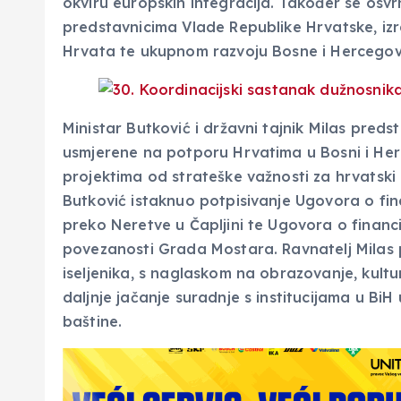
okviru europskih integracija. Također se osvr
predstavnicima Vlade Republike Hrvatske, izra
Hrvata te ukupnom razvoju Bosne i Hercegov
Ministar Butković i državni tajnik Milas preds
usmjerene na potporu Hrvatima u Bosni i Her
projektima od strateške važnosti za hrvatski 
Butković istaknuo potpisivanje Ugovora o fi
preko Neretve u Čapljini te Ugovora o finan
povezanosti Grada Mostara. Ravnatelj Milas 
iseljenika, s naglaskom na obrazovanje, kultur
daljnje jačanje suradnje s institucijama u BiH 
baštine.