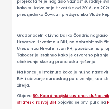
projekata te je naglasio važnost suradnje svih 
kako su izdvajanja Hrvatske od 2016. do 2026
predsjednika Čovića i predsjednika Vlade Rep
Gradonačelnik Livna Darko Čondrić naglasio 
Hrvatske Hrvatima u BiH, na dobrobit svih žit
Uredom za Hrvate izvan RH, posebice na proj
Također je istaknuo kako je otvoreno pitanje
očekivanje skorog pronalaska rješenja.
Na koncu je istaknuto kako je nužno nastaviti 
BiH i ubrzanje europskog puta zemlje, kao str
žitelja.
Objava
30. Koordinacijski sastanak dužnosni
strateški razvoj BiH
pojavila se prvi puta na