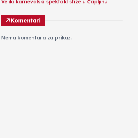
Veliki karnevalski spektakl stiže u Čapljinu
Komentari
Nema komentara za prikaz.