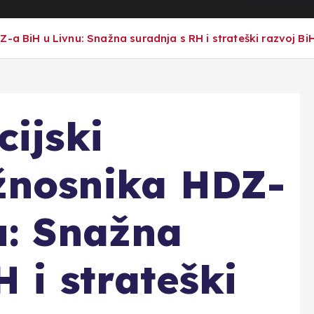
-a BiH u Livnu: Snažna suradnja s RH i strateški razvoj Bi
cijski
žnosnika HDZ-
u: Snažna
 i strateški