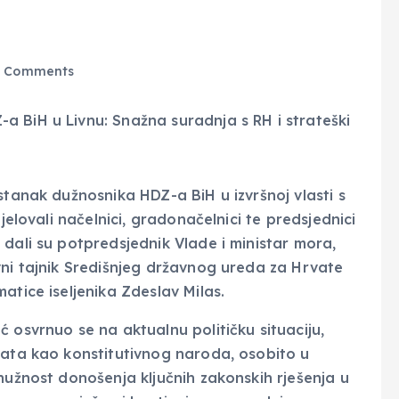
 Comments
stanak dužnosnika HDZ-a BiH u izvršnoj vlasti s
jelovali načelnici, gradonačelnici te predsjednici
dali su potpredsjednik Vlade i ministar mora,
vni tajnik Središnjeg državnog ureda za Hrvate
atice iseljenika Zdeslav Milas.
 osvrnuo se na aktualnu političku situaciju,
vata kao konstitutivnog naroda, osobito u
nužnost donošenja ključnih zakonskih rješenja u