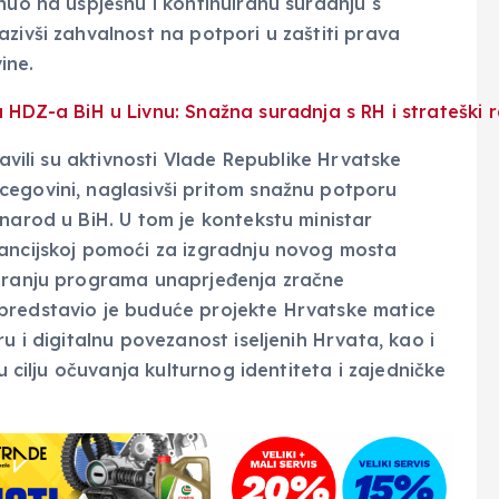
nuo na uspješnu i kontinuiranu suradnju s
zivši zahvalnost na potpori u zaštiti prava
ine.
tavili su aktivnosti Vlade Republike Hrvatske
cegovini, naglasivši pritom snažnu potporu
narod u BiH. U tom je kontekstu ministar
nancijskoj pomoći za izgradnju novog mosta
ciranju programa unaprjeđenja zračne
predstavio je buduće projekte Hrvatske matice
u i digitalnu povezanost iseljenih Hrvata, kao i
u cilju očuvanja kulturnog identiteta i zajedničke