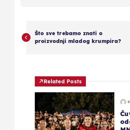
N
Što sve trebamo znati o
a
proizvodnji mladog krumpira?
v
i
Related Posts
g
a
Čuv
od
c
MN