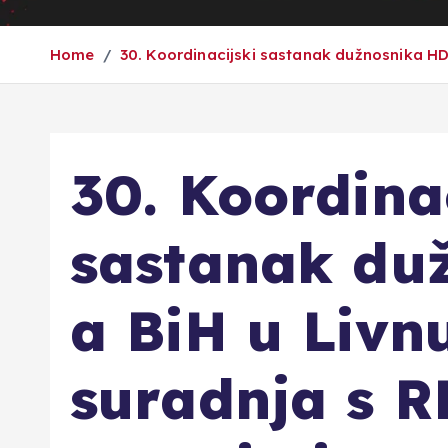
Home
30. Koordinacijski sastanak dužnosnika HDZ
30. Koordina
sastanak du
a BiH u Livn
suradnja s RH