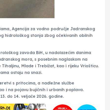
odama, Agencija za vodno područje Jadranskog
g hidrološkog stanja zbog očekivanih obilnih
rološkog zavoda BiH, u nadolazećim danima
Jadranskog mora, s posebnim naglaskom na
haljinu, Mlade i Trebižat, kao i rijeku Vriošticu.
ama ostaju na snazi.
eretvi s pritocima, a nadležne službe
o i na pojavu bujičnih i urbanih poplava.
13. do 14. veljače 2026. godine.