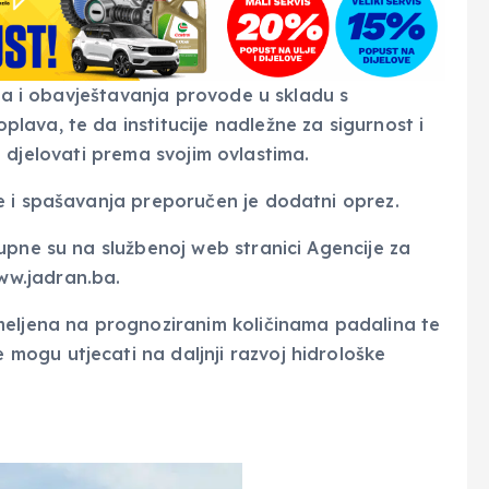
nja i obavještavanja provode u skladu s
ava, te da institucije nadležne za sigurnost i
u i djelovati prema svojim ovlastima.
e i spašavanja preporučen je dodatni oprez.
upne su na službenoj web stranici Agencije za
w.jadran.ba.
meljena na prognoziranim količinama padalina te
ogu utjecati na daljnji razvoj hidrološke