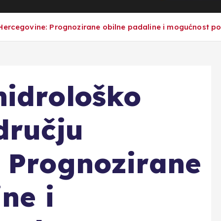
 Hercegovine: Prognozirane obilne padaline i mogućnost p
hidrološko
dručju
 Prognozirane
ne i