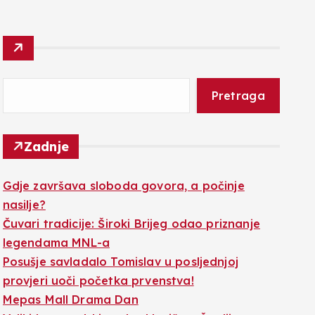
Pretraga
Zadnje
Gdje završava sloboda govora, a počinje
nasilje?
Čuvari tradicije: Široki Brijeg odao priznanje
legendama MNL-a
Posušje savladalo Tomislav u posljednjoj
provjeri uoči početka prvenstva!
Mepas Mall Drama Dan