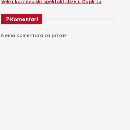
Veliki karnevalski spektakl stiže u Čapljinu
Komentari
Nema komentara za prikaz.