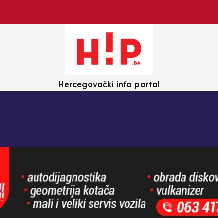
Hercegovački info portal
olica
Crna kronika
Zanimljivosti