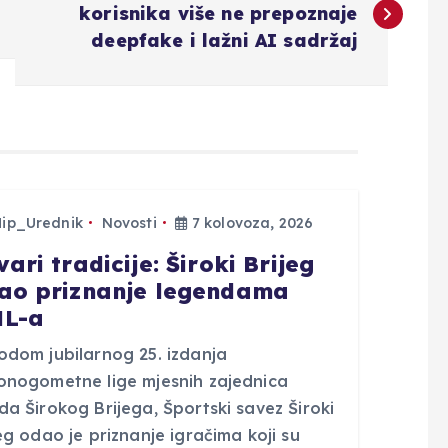
korisnika više ne prepoznaje
deepfake i lažni AI sadržaj
Hip_Urednik
Novosti
7 kolovoza, 2026
ari tradicije: Široki Brijeg
ao priznanje legendama
L-a
odom jubilarnog 25. izdanja
onogometne lige mjesnih zajednica
a Širokog Brijega, Športski savez Široki
eg odao je priznanje igračima koji su