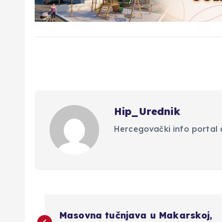
Hip_Urednik
Hercegovački info portal d
N
Masovna tučnjava u Makarskoj,