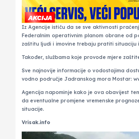
Iz Agencije ističu da se sve aktivnosti praće
Federalnim operativnim planom obrane od popl
zaštitu ljudi i imovine trebaju pratiti situacij
Također, službama koje provode mjere zaštit
Sve najnovije informacije o vodostajima dost
vodno područje Jadranskog mora Mostar: ww
Agencija napominje kako je ova obavijest te
da eventualne promjene vremenske prognoze m
situacije.
Vrisak.info