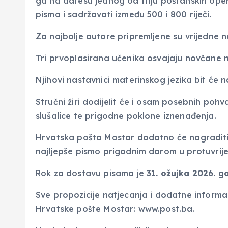
ga na adresu jednog od triju poštanskih oper
pisma i sadržavati između 500 i 800 riječi.
Za najbolje autore pripremljene su vrijedne 
Tri prvoplasirana učenika osvajaju novčane n
Njihovi nastavnici materinskog jezika bit 
Stručni žiri dodijelit će i osam posebnih pohv
slušalice te prigodne poklone iznenađenja.
Hrvatska pošta Mostar dodatno će nagraditi š
najljepše pismo prigodnim darom u protuvrij
Rok za dostavu pisama je
31. ožujka 2026. g
Sve propozicije natjecanja i dodatne informa
Hrvatske pošte Mostar: www.post.ba.