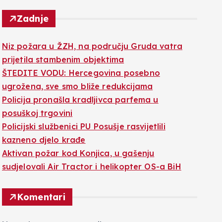
Zadnje
Niz požara u ŽZH, na području Gruda vatra
prijetila stambenim objektima
ŠTEDITE VODU: Hercegovina posebno
ugrožena, sve smo bliže redukcijama
Policija pronašla kradljivca parfema u
posuškoj trgovini
Policijski službenici PU Posušje rasvijetlili
kazneno djelo krađe
Aktivan požar kod Konjica, u gašenju
sudjelovali Air Tractor i helikopter OS-a BiH
Komentari