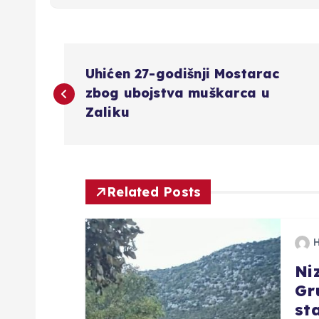
N
Uhićen 27-godišnji Mostarac
a
zbog ubojstva muškarca u
Zaliku
v
i
Related Posts
g
a
Ni
Gr
c
st