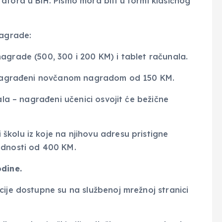
atora u BiH. Pismo mora biti u formi klasičnog
nagrade:
agrade (500, 300 i 200 KM) i tablet računala.
će nagrađeni novčanom nagradom od 150 KM.
ala – nagrađeni učenici osvojit će bežične
kolu iz koje na njihovu adresu pristigne
ednosti od 400 KM.
odine.
cije dostupne su na službenoj mrežnoj stranici