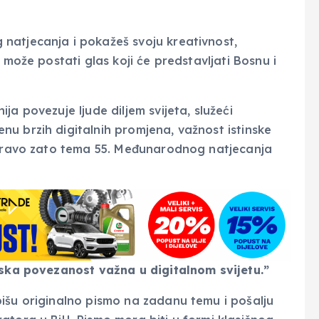
natjecanja i pokažeš svoju kreativnost,
 može postati glas koji će predstavljati Bosnu i
a povezuje ljude diljem svijeta, služeći
u brzih digitalnih promjena, važnost istinske
 Upravo zato tema 55. Međunarodnog natjecanja
udska povezanost važna u digitalnom svijetu.”
išu originalno pismo na zadanu temu i pošalju