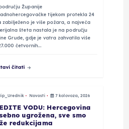
području Županije
adnohercegovačke tijekom protekla 24
 zabilježeno je više požara, a najveća
rijalna šteta nastala je na području
ne Grude, gdje je vatra zahvatila više
27.000 četvornih…
tavi čitati
Hip_Urednik
Novosti
7 kolovoza, 2026
EDITE VODU: Hercegovina
sebno ugrožena, sve smo
iže redukcijama