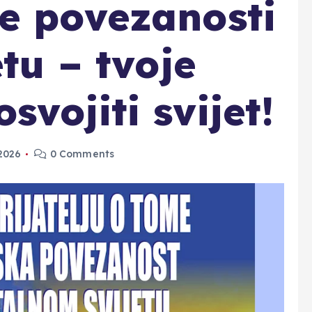
e povezanosti
etu – tvoje
vojiti svijet!
 2026
0 Comments