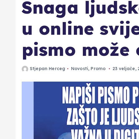
Snaga ljudsk
u online svij
pismo može os
Stjepan Herceg
Novosti
,
Promo
23 veljače,