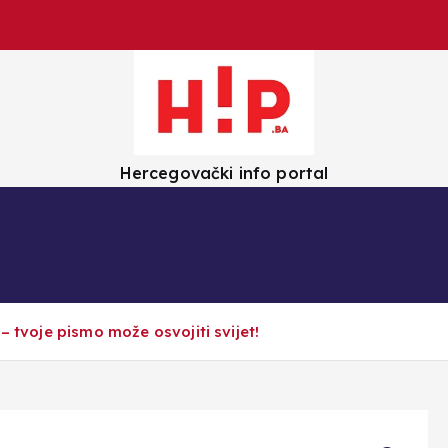
Hercegovački info portal
olica
Crna kronika
Zanimljivosti
– tvoje pismo može osvojiti svijet!