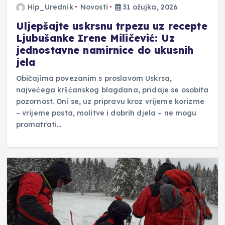
Hip_Urednik
Novosti
31 ožujka, 2026
Uljepšajte uskrsnu trpezu uz recepte
Ljubušanke Irene Miličević: Uz
jednostavne namirnice do ukusnih
jela
Običajima povezanim s proslavom Uskrsa,
najvećega kršćanskog blagdana, pridaje se osobita
pozornost. Oni se, uz pripravu kroz vrijeme korizme
– vrijeme posta, molitve i dobrih djela – ne mogu
promatrati…