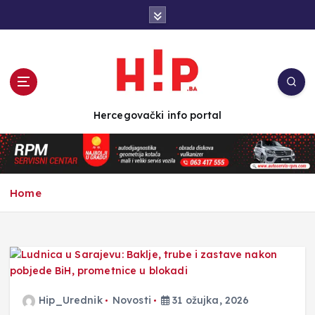
S
k
i
p
t
o
c
Hercegovački info portal
o
n
t
e
n
Home
t
Hip_Urednik
Novosti
31 ožujka, 2026