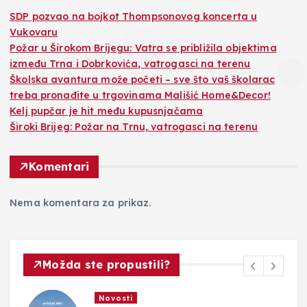
SDP pozvao na bojkot Thompsonovog koncerta u
Vukovaru
Požar u Širokom Brijegu: Vatra se približila objektima
između Trna i Dobrkovića, vatrogasci na terenu
Školska avantura može početi – sve što vaš školarac
treba pronađite u trgovinama Mališić Home&Decor!
Kelj pupčar je hit među kupusnjačama
Široki Brijeg: Požar na Trnu, vatrogasci na terenu
Komentari
Nema komentara za prikaz.
Možda ste propustili?
Novosti