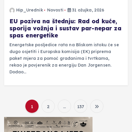
Hip_Urednik
Novosti
31 ožujka, 2026
EU poziva na štednju: Rad od kuće,
sporija vožnja i sustav par-nepar za
spas energetike
Energetske posljedice rata na Bliskom istoku će se
dugo osjetiti i Europska komisija (EK) priprema
paket mjera za pomoć građanima i tvrtkama,
rekao je povjerenik za energiju Dan Jorgensen.
Dodao…
1
2
…
137
B
r