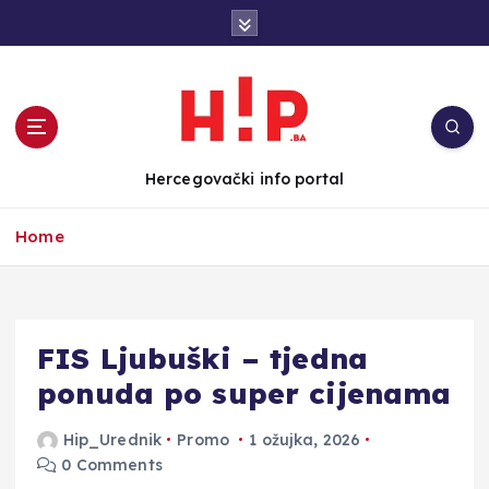
S
k
i
p
t
o
c
Hercegovački info portal
o
n
Home
t
e
n
t
FIS Ljubuški – tjedna
ponuda po super cijenama
Hip_Urednik
Promo
1 ožujka, 2026
0 Comments