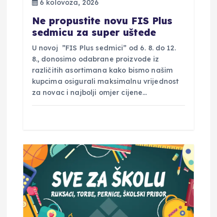
6 kolovoza, 2026
j
Ne propustite novu FIS Plus
sedmicu za super uštede
a
U novoj ”FIS Plus sedmici” od 6. 8. do 12.
8., donosimo odabrane proizvode iz
v
različitih asortimana kako bismo našim
kupcima osigurali maksimalnu vrijednost
a
za novac i najbolji omjer cijene…