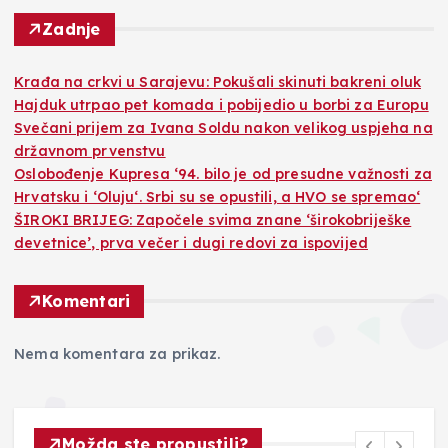
Zadnje
Krađa na crkvi u Sarajevu: Pokušali skinuti bakreni oluk
Hajduk utrpao pet komada i pobijedio u borbi za Europu
Svečani prijem za Ivana Soldu nakon velikog uspjeha na
državnom prvenstvu
Oslobođenje Kupresa ‘94. bilo je od presudne važnosti za
Hrvatsku i ‘Oluju‘. Srbi su se opustili, a HVO se spremao‘
ŠIROKI BRIJEG: Započele svima znane ‘širokobriješke
devetnice’, prva večer i dugi redovi za ispovijed
Komentari
Nema komentara za prikaz.
Možda ste propustili?