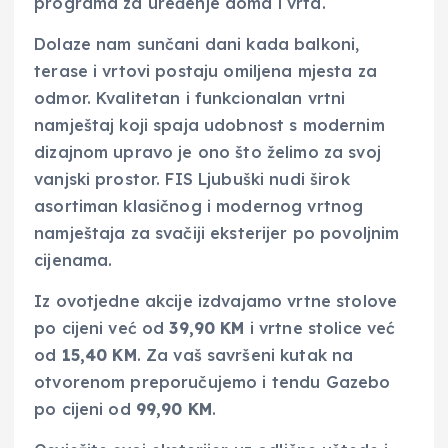
programa za uređenje doma i vrta.
Dolaze nam sunčani dani kada balkoni,
terase i vrtovi postaju omiljena mjesta za
odmor. Kvalitetan i funkcionalan vrtni
namještaj koji spaja udobnost s modernim
dizajnom upravo je ono što želimo za svoj
vanjski prostor. FIS Ljubuški nudi širok
asortiman klasičnog i modernog vrtnog
namještaja za svačiji eksterijer po povoljnim
cijenama.
Iz ovotjedne akcije izdvajamo vrtne stolove
po cijeni već od
39,90 KM
i vrtne stolice već
od
15,40 KM
. Za vaš savršeni kutak na
otvorenom preporučujemo i tendu Gazebo
po cijeni od
99,90 KM
.