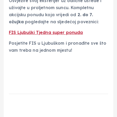
Osvježite svoj eksterijer uz odlične uštede i
uživajte u proljetnom suncu. Kompletnu
akcijsku ponudu koja vrijedi od
2. do 7.
ožujka
pogledajte na sljedećoj poveznici:
FIS Ljubuški Tjedna super ponuda
Posjetite FIS u Ljubuškom i pronađite sve što
vam treba na jednom mjestu!