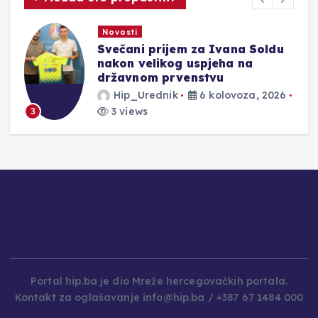
Novosti
Svečani prijem za Ivana Soldu
nakon velikog uspjeha na
državnom prvenstvu
Hip_Urednik
6 kolovoza, 2026
3 views
3
Portal hip.ba je dio Mreže hercegovačkih portala.
Kontakt za oglašavanje info@hip.ba / +387 67 1484 000