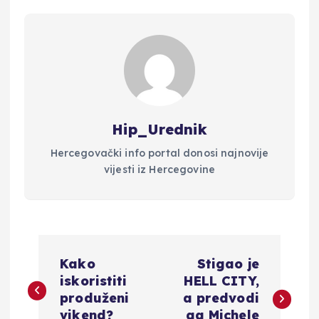
Hip_Urednik
Hercegovački info portal donosi najnovije
vijesti iz Hercegovine
N
Kako
Stigao je
a
iskoristiti
HELL CITY,
produženi
a predvodi
vikend?
ga Michele